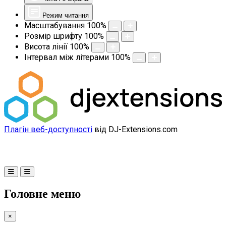
Режим читання
Масштабування
100
%
Розмір шрифту
100
%
Висота лінії
100
%
Інтервал між літерами
100
%
Плагін веб-доступності
від DJ-Extensions.com
Головне меню
×