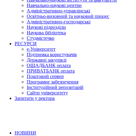
Навчально-наукові центри
Адміністративно-управлінські
Освітньо-виховний та науковий процес
Адміністративно-господарські
Наукові підрозділи
Наукова бібліотека
Студмістечко
РЕСУРСИ
е-Університет
Підтримка користувачів
Державні закупівлі
ОЩАДБАНК оплата
ПРИВАТБАНК оплата
Поштовий сервер
Програмне забезпечення
Інституційний репозитарій
Сайти університету
Запитати у ректора
НОВИНИ