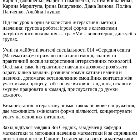
Каріна
Дядюшенко
, Марина Тимошенко, Артем Бондаренко,
Карина
Марштупа
, Ірина
Вашуленко
, Діана Іванова, Поліна
Панченко, Альбіна Глушко.
Під час уроків були використані інтерактивні методи
навчання: групова робота; ігрові форми з елементами
патріотичного виховання — гра «Ми – волонтери», дискусії в
групах.
Учні та майбутні вчителі спеціальності 014 «Середня освіта
(Математика)» отримали позитивні емоції, знання та
практичний досвід використання інтерактивних технологій.
Оскільки, саме інтерактивне навчання дозволяє розв'язати
одразу кілька завдань: розвиває комунікативні вміння й
навички, допомагає встановленню емоційних контактів між
учасниками процесу, забезпечує виховне завдання, оскільки
змушує працювати в команді, прислухатися до думки
кожного.
Використання інтерактиву знімає також нервове напруження,
дає можливість змінювати форми діяльності, концентрувати
увагу на основних питаннях.
Захід відбувся завдяки Зої Сердюк, завідувачці кафедри
математики та методики навчання математики й за сприянням
директорки школи Галини Титаренко та вчителя математики