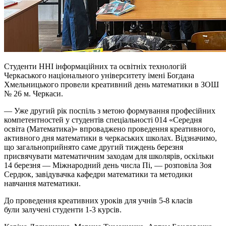
Студенти ННІ інформаційних та освітніх технологій
Черкаського національного університету імені Богдана
Хмельницького провели креативний день математики в ЗОШ
№ 26 м. Черкаси.
— Уже другий рік поспіль з метою формування професійних
компетентностей у студентів спеціальності 014 «Середня
освіта (Математика)» впроваджено проведення креативного,
активного дня математики в черкаських школах. Відзначимо,
що загальноприйнято саме другий тиждень березня
присвячувати математичним заходам для школярів, оскільки
14 березня — Міжнародний день числа Пі, — розповіла Зоя
Сердюк, завідувачка кафедри математики та методики
навчання математики.
До проведення креативних уроків для учнів 5-8 класів
були залучені студенти 1-3 курсів.