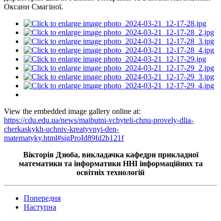
Оксани
Смагіної
.
View the embedded image gallery online at:
https://cdu.edu.ua/news/maibutni-vchyteli-chnu-provely-dlia-
cherkaskykh-uchniv-kreatyvnyi-den-
matematyky.html#sigProId89fd2b121f
Вікторія Дзюба, викладачка кафедри прикладної
математики та інформатики ННІ інформаційних та
освітніх технологій
Попередня
Наступна