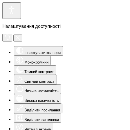
Налаштування доступності
Інвертувати кольори
Монохромний
Темний контраст
Світлий контраст
Низька насиченість
Висока насиченість
Виділити посилання
Виділити заголовки
Читач з екрана