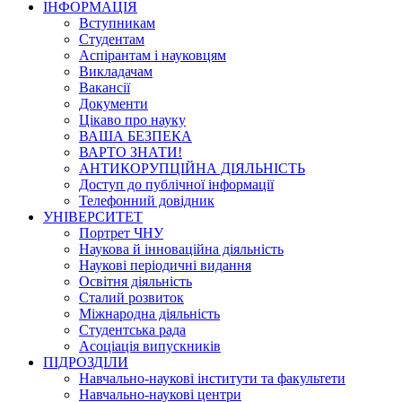
ІНФОРМАЦІЯ
Вступникам
Студентам
Аспірантам і науковцям
Викладачам
Вакансії
Документи
Цікаво про науку
ВАША БЕЗПЕКА
ВАРТО ЗНАТИ!
АНТИКОРУПЦІЙНА ДІЯЛЬНІСТЬ
Доступ до публічної інформації
Телефонний довідник
УНІВЕРСИТЕТ
Портрет ЧНУ
Наукова й інноваційна діяльність
Наукові періодичні видання
Освітня діяльність
Сталий розвиток
Міжнародна діяльність
Студентська рада
Асоціація випускників
ПІДРОЗДІЛИ
Навчально-наукові інститути та факультети
Навчально-наукові центри