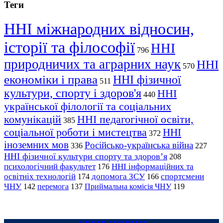
Теги
ННІ міжнародних відносин,
історії та філософії
ННІ
796
природничих та аграрних наук
ННІ
570
економіки і права
ННІ фізичної
511
культури, спорту і здоров'я
ННІ
440
української філології та соціальних
комунікацій
ННІ педагогічної освіти,
385
соціальної роботи і мистецтва
ННІ
372
іноземних мов
Російсько-українська війна
336
227
ННІ фізичної культури спорту та здоров’я
208
психологічний факультет
ННІ інформаційних та
176
освітніх технологій
допомога ЗСУ
спортсмени
174
166
ЧНУ
перемога
142
137
Приймальна комісія ЧНУ
119