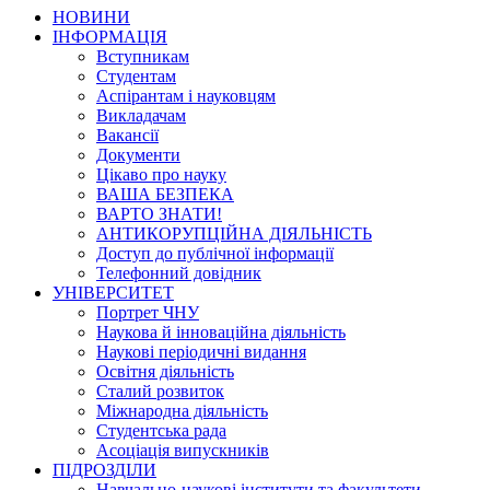
НОВИНИ
ІНФОРМАЦІЯ
Вступникам
Студентам
Аспірантам і науковцям
Викладачам
Вакансії
Документи
Цікаво про науку
ВАША БЕЗПЕКА
ВАРТО ЗНАТИ!
АНТИКОРУПЦІЙНА ДІЯЛЬНІСТЬ
Доступ до публічної інформації
Телефонний довідник
УНІВЕРСИТЕТ
Портрет ЧНУ
Наукова й інноваційна діяльність
Наукові періодичні видання
Освітня діяльність
Сталий розвиток
Міжнародна діяльність
Студентська рада
Асоціація випускників
ПІДРОЗДІЛИ
Навчально-наукові інститути та факультети