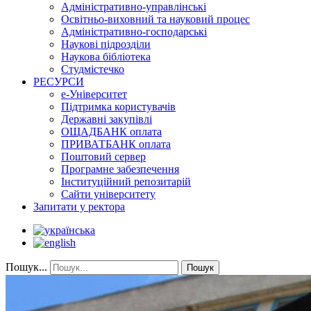
Адміністративно-управлінські
Освітньо-виховний та науковий процес
Адміністративно-господарські
Наукові підрозділи
Наукова бібліотека
Студмістечко
РЕСУРСИ
е-Університет
Підтримка користувачів
Державні закупівлі
ОЩАДБАНК оплата
ПРИВАТБАНК оплата
Поштовий сервер
Програмне забезпечення
Інституційний репозитарій
Сайти університету
Запитати у ректора
Пошук...
Пошук