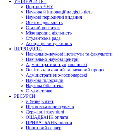
УНІВЕРСИТЕТ
Портрет ЧНУ
Наукова й інноваційна діяльність
Наукові періодичні видання
Освітня діяльність
Сталий розвиток
Міжнародна діяльність
Студентська рада
Асоціація випускників
ПІДРОЗДІЛИ
Навчально-наукові інститути та факультети
Навчально-наукові центри
Адміністративно-управлінські
Освітньо-виховний та науковий процес
Адміністративно-господарські
Наукові підрозділи
Наукова бібліотека
Студмістечко
РЕСУРСИ
е-Університет
Підтримка користувачів
Державні закупівлі
ОЩАДБАНК оплата
ПРИВАТБАНК оплата
Поштовий сервер