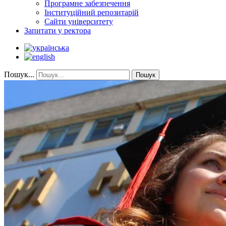
Програмне забезпечення
Інституційний репозитарій
Сайти університету
Запитати у ректора
Пошук...
Пошук