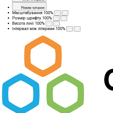
Режим читання
Масштабування
100
%
Розмір шрифту
100
%
Висота лінії
100
%
Інтервал між літерами
100
%