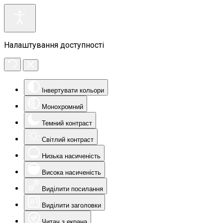
Налаштування доступності
Інвертувати кольори
Монохромний
Темний контраст
Світлий контраст
Низька насиченість
Висока насиченість
Виділити посилання
Виділити заголовки
Читач з екрана