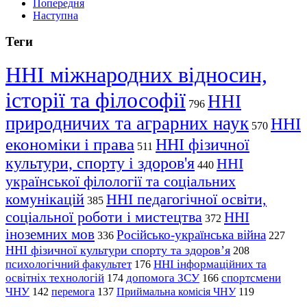
Попередня
Наступна
Теги
ННІ міжнародних відносин,
історії та філософії
ННІ
796
природничих та аграрних наук
ННІ
570
економіки і права
ННІ фізичної
511
культури, спорту і здоров'я
ННІ
440
української філології та соціальних
комунікацій
ННІ педагогічної освіти,
385
соціальної роботи і мистецтва
ННІ
372
іноземних мов
Російсько-українська війна
336
227
ННІ фізичної культури спорту та здоров’я
208
психологічний факультет
ННІ інформаційних та
176
освітніх технологій
допомога ЗСУ
спортсмени
174
166
ЧНУ
перемога
142
137
Приймальна комісія ЧНУ
119