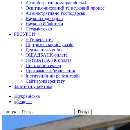
Адміністративно-управлінські
Освітньо-виховний та науковий процес
Адміністративно-господарські
Наукові підрозділи
Наукова бібліотека
Студмістечко
РЕСУРСИ
е-Університет
Підтримка користувачів
Державні закупівлі
ОЩАДБАНК оплата
ПРИВАТБАНК оплата
Поштовий сервер
Програмне забезпечення
Інституційний репозитарій
Сайти університету
Запитати у ректора
Пошук...
Пошук