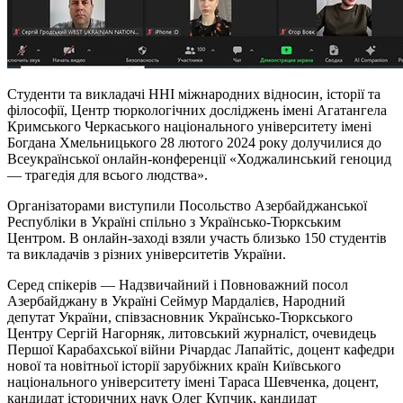
Студенти та викладачі ННІ міжнародних відносин, історії та
філософії, Центр тюркологічних досліджень імені Агатангела
Кримського Черкаського національного університету імені
Богдана Хмельницького 28 лютого 2024 року долучилися до
Всеукраїнської онлайн-конференції «Ходжалинський геноцид
— трагедія для всього людства».
Організаторами виступили Посольство Азербайджанської
Республіки в Україні спільно з Українсько-Тюркським
Центром. В онлайн-заході взяли участь близько 150 студентів
та викладачів з різних університетів України.
Серед спікерів — Надзвичайний і Повноважний посол
Азербайджану в Україні Сеймур Мардалієв, Народний
депутат України, співзасновник Українсько-Тюркського
Центру Сергій Нагорняк, литовський журналіст, очевидець
Першої Карабахської війни Річардас Лапайтіс, доцент кафедри
нової та новітньої історії зарубіжних країн Київського
національного університету імені Тараса Шевченка, доцент,
кандидат історичних наук Олег Купчик, кандидат