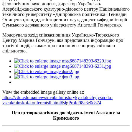
філологічних наук, доцент, директор Українсько-
Азербайджанського культурно-ділового центру Національного
технічного університету «Дніпровська політехніка» Геннадій
Онищенко, кандидат історичних наук, доцент кафедри історії
Сумського державного університету Анатолій Гончаренко.
Модерувала захід співзасновниця Українсько-Тюркського
Центру Марина Гончарук, яка представила інформацію про
трагічні події, а також про визнання геноциду світовою
спільнотою.
View the embedded image gallery online at:
https://cdu.edu.ua/news/maibutni-istoryky-doluchylysia-do-
vseukrainskoi-konferentsii.html#sigProId98a3e0e874
Центр тюркологічних досліджень імені Агатангела
Кримського