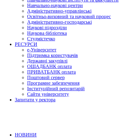
Навчально-наукові центри
Адміністративно-управлінські
Освітньо-виховний та науковий процес
Адміністративно-господарські
Наукові підрозділи
Наукова бібліотека
Студмістечко
РЕСУРСИ
е-Університет
Підтримка користувачів
Державні закупівлі
ОЩАДБАНК оплата
ПРИВАТБАНК оплата
Поштовий сервер
Програмне забезпечення
Інституційний репозитарій
Сайти університету
Запитати у ректора
НОВИНИ