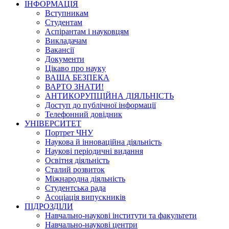
ІНФОРМАЦІЯ
Вступникам
Студентам
Аспірантам і науковцям
Викладачам
Вакансії
Документи
Цікаво про науку
ВАША БЕЗПЕКА
ВАРТО ЗНАТИ!
АНТИКОРУПЦІЙНА ДІЯЛЬНІСТЬ
Доступ до публічної інформації
Телефонний довідник
УНІВЕРСИТЕТ
Портрет ЧНУ
Наукова й інноваційна діяльність
Наукові періодичні видання
Освітня діяльність
Сталий розвиток
Міжнародна діяльність
Студентська рада
Асоціація випускників
ПІДРОЗДІЛИ
Навчально-наукові інститути та факультети
Навчально-наукові центри