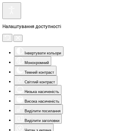
Налаштування доступності
Інвертувати кольори
Монохромний
Темний контраст
Світлий контраст
Низька насиченість
Висока насиченість
Виділити посилання
Виділити заголовки
Читач з екрана