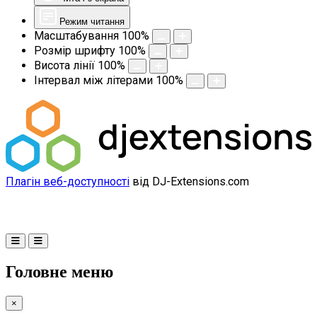
Режим читання
Масштабування
100
%
Розмір шрифту
100
%
Висота лінії
100
%
Інтервал між літерами
100
%
Плагін веб-доступності
від DJ-Extensions.com
Головне меню
×