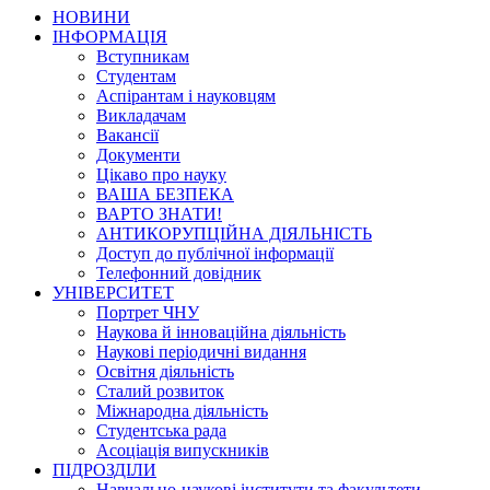
НОВИНИ
ІНФОРМАЦІЯ
Вступникам
Студентам
Аспірантам і науковцям
Викладачам
Вакансії
Документи
Цікаво про науку
ВАША БЕЗПЕКА
ВАРТО ЗНАТИ!
АНТИКОРУПЦІЙНА ДІЯЛЬНІСТЬ
Доступ до публічної інформації
Телефонний довідник
УНІВЕРСИТЕТ
Портрет ЧНУ
Наукова й інноваційна діяльність
Наукові періодичні видання
Освітня діяльність
Сталий розвиток
Міжнародна діяльність
Студентська рада
Асоціація випускників
ПІДРОЗДІЛИ
Навчально-наукові інститути та факультети