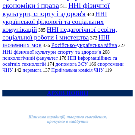
економіки і права
ННІ фізичної
511
культури, спорту і здоров'я
ННІ
440
української філології та соціальних
комунікацій
ННІ педагогічної освіти,
385
соціальної роботи і мистецтва
ННІ
372
іноземних мов
Російсько-українська війна
336
227
ННІ фізичної культури спорту та здоров’я
208
психологічний факультет
ННІ інформаційних та
176
освітніх технологій
допомога ЗСУ
спортсмени
174
166
ЧНУ
перемога
142
137
Приймальна комісія ЧНУ
119
АРХІВ НОВИН