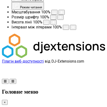
Режим читання
Масштабування
100
%
Розмір шрифту
100
%
Висота лінії
100
%
Інтервал між літерами
100
%
Плагін веб-доступності
від DJ-Extensions.com
Головне меню
×