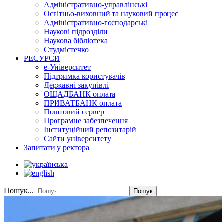
Адміністративно-управлінські
Освітньо-виховний та науковий процес
Адміністративно-господарські
Наукові підрозділи
Наукова бібліотека
Студмістечко
РЕСУРСИ
е-Університет
Підтримка користувачів
Державні закупівлі
ОЩАДБАНК оплата
ПРИВАТБАНК оплата
Поштовий сервер
Програмне забезпечення
Інституційний репозитарій
Сайти університету
Запитати у ректора
Пошук...
Пошук