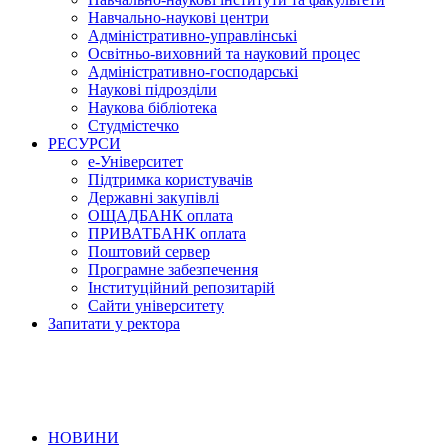
Навчально-наукові центри
Адміністративно-управлінські
Освітньо-виховний та науковий процес
Адміністративно-господарські
Наукові підрозділи
Наукова бібліотека
Студмістечко
РЕСУРСИ
е-Університет
Підтримка користувачів
Державні закупівлі
ОЩАДБАНК оплата
ПРИВАТБАНК оплата
Поштовий сервер
Програмне забезпечення
Інституційний репозитарій
Сайти університету
Запитати у ректора
НОВИНИ