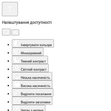
Налаштування доступності
Інвертувати кольори
Монохромний
Темний контраст
Світлий контраст
Низька насиченість
Висока насиченість
Виділити посилання
Виділити заголовки
Читач з екрана