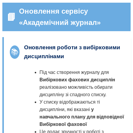
Оновлення сервісу
📘
«Академічний журнал»
Оновлення роботи з вибірковими
📚
дисциплінами
Під час створення журналу для
Вибіркових фахових дисциплін
реалізовано можливість обирати
дисципліну зі спадного списку.
У списку відображаються ті
дисципліни, які вказані
у
навчального плану для відповідної
Вибіркової фахової
Це додає зручності у роботі з