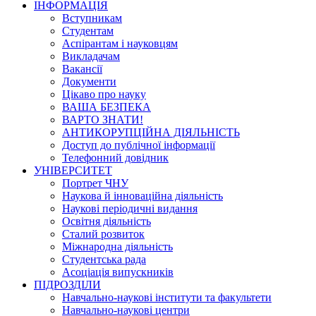
ІНФОРМАЦІЯ
Вступникам
Студентам
Аспірантам і науковцям
Викладачам
Вакансії
Документи
Цікаво про науку
ВАША БЕЗПЕКА
ВАРТО ЗНАТИ!
АНТИКОРУПЦІЙНА ДІЯЛЬНІСТЬ
Доступ до публічної інформації
Телефонний довідник
УНІВЕРСИТЕТ
Портрет ЧНУ
Наукова й інноваційна діяльність
Наукові періодичні видання
Освітня діяльність
Сталий розвиток
Міжнародна діяльність
Студентська рада
Асоціація випускників
ПІДРОЗДІЛИ
Навчально-наукові інститути та факультети
Навчально-наукові центри