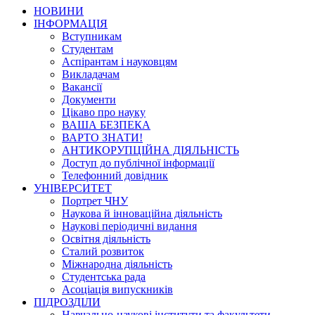
НОВИНИ
ІНФОРМАЦІЯ
Вступникам
Студентам
Аспірантам і науковцям
Викладачам
Вакансії
Документи
Цікаво про науку
ВАША БЕЗПЕКА
ВАРТО ЗНАТИ!
АНТИКОРУПЦІЙНА ДІЯЛЬНІСТЬ
Доступ до публічної інформації
Телефонний довідник
УНІВЕРСИТЕТ
Портрет ЧНУ
Наукова й інноваційна діяльність
Наукові періодичні видання
Освітня діяльність
Сталий розвиток
Міжнародна діяльність
Студентська рада
Асоціація випускників
ПІДРОЗДІЛИ
Навчально-наукові інститути та факультети