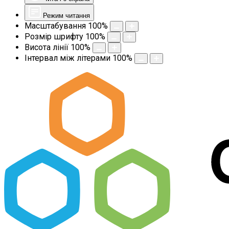
Режим читання
Масштабування
100
%
Розмір шрифту
100
%
Висота лінії
100
%
Інтервал між літерами
100
%