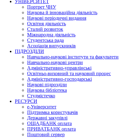
УНІВЕРСИТЕТ
Портрет ЧНУ
Наукова й інноваційна діяльність
Наукові періодичні видання
Освітня діяльність
Сталий розвиток
Міжнародна діяльність
Студентська рада
Асоціація випускників
ПІДРОЗДІЛИ
Навчально-наукові інститути та факультети
Навчально-наукові центри
Адміністративно-управлінські
Освітньо-виховний та науковий процес
Адміністративно-господарські
Наукові підрозділи
Наукова бібліотека
Студмістечко
РЕСУРСИ
е-Університет
Підтримка користувачів
Державні закупівлі
ОЩАДБАНК оплата
ПРИВАТБАНК оплата
Поштовий сервер