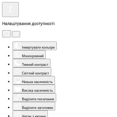
Налаштування доступності
Інвертувати кольори
Монохромний
Темний контраст
Світлий контраст
Низька насиченість
Висока насиченість
Виділити посилання
Виділити заголовки
Читач з екрана