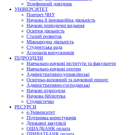
Телефонний довідник
УНІВЕРСИТЕТ
Портрет ЧНУ
Наукова й інноваційна діяльність
Наукові періодичні видання
Освітня діяльність
Сталий розвиток
Міжнародна діяльність
Студентська рада
Асоціація випускників
ПІДРОЗДІЛИ
Навчально-наукові інститути та факультети
Навчально-наукові центри
Адміністративно-управлінські
Освітньо-виховний та науковий процес
Адміністративно-господарські
Наукові підрозділи
Наукова бібліотека
Студмістечко
РЕСУРСИ
е-Університет
Підтримка користувачів
Державні закупівлі
ОЩАДБАНК оплата
ПРИВАТБАНК оплата