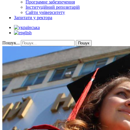
Програмне забезпечення
Інституційний репозитарій
Сайти університету
Запитати у ректора
Пошук...
Пошук