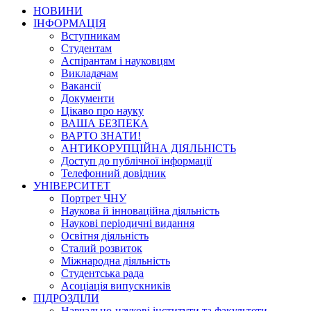
НОВИНИ
ІНФОРМАЦІЯ
Вступникам
Студентам
Аспірантам і науковцям
Викладачам
Вакансії
Документи
Цікаво про науку
ВАША БЕЗПЕКА
ВАРТО ЗНАТИ!
АНТИКОРУПЦІЙНА ДІЯЛЬНІСТЬ
Доступ до публічної інформації
Телефонний довідник
УНІВЕРСИТЕТ
Портрет ЧНУ
Наукова й інноваційна діяльність
Наукові періодичні видання
Освітня діяльність
Сталий розвиток
Міжнародна діяльність
Студентська рада
Асоціація випускників
ПІДРОЗДІЛИ
Навчально-наукові інститути та факультети