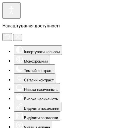
Налаштування доступності
Інвертувати кольори
Монохромний
Темний контраст
Світлий контраст
Низька насиченість
Висока насиченість
Виділити посилання
Виділити заголовки
Читач з екрана