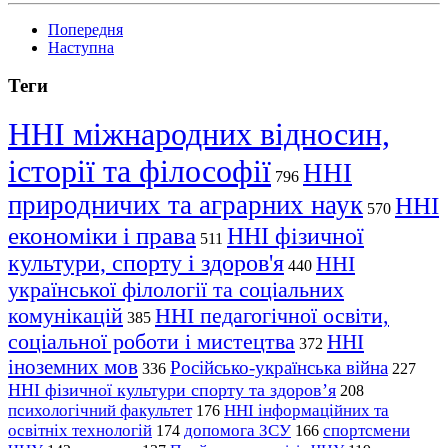
Попередня
Наступна
Теги
ННІ міжнародних відносин,
історії та філософії
ННІ
796
природничих та аграрних наук
ННІ
570
економіки і права
ННІ фізичної
511
культури, спорту і здоров'я
ННІ
440
української філології та соціальних
комунікацій
ННІ педагогічної освіти,
385
соціальної роботи і мистецтва
ННІ
372
іноземних мов
Російсько-українська війна
336
227
ННІ фізичної культури спорту та здоров’я
208
психологічний факультет
ННІ інформаційних та
176
освітніх технологій
допомога ЗСУ
спортсмени
174
166