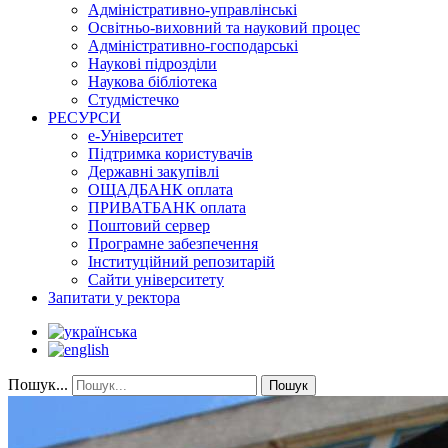
Адміністративно-управлінські
Освітньо-виховний та науковий процес
Адміністративно-господарські
Наукові підрозділи
Наукова бібліотека
Студмістечко
РЕСУРСИ
е-Університет
Підтримка користувачів
Державні закупівлі
ОЩАДБАНК оплата
ПРИВАТБАНК оплата
Поштовий сервер
Програмне забезпечення
Інституційний репозитарій
Сайти університету
Запитати у ректора
Пошук...
Пошук