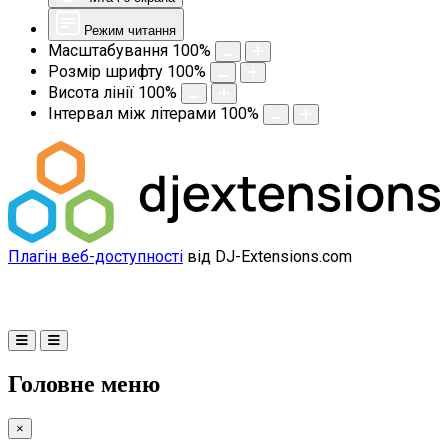
Режим читання
Масштабування
100
%
Розмір шрифту
100
%
Висота лінії
100
%
Інтервал між літерами
100
%
Плагін веб-доступності
від DJ-Extensions.com
Головне меню
×