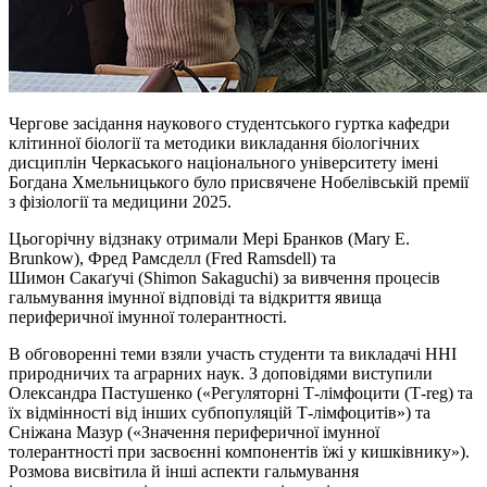
Чергове засідання наукового студентського гуртка кафедри
клітинної біології та методики викладання біологічних
дисциплін Черкаського національного університету імені
Богдана Хмельницького було присвячене Нобелівській премії
з фізіології та медицини 2025.
Цьогорічну відзнаку отримали Мері
Бранков
(Mary E.
Brunkow), Фред
Рамсделл
(Fred Ramsdell) та
Шимон
Сакаґучі
(Shimon Sakaguchi) за вивчення процесів
гальмування імунної відповіді та відкриття явища
периферичної імунної толерантності.
В обговоренні теми взяли участь студенти та викладачі ННІ
природничих та аграрних наук. З доповідями виступили
Олександра Пастушенко («Регуляторні Т-лімфоцити (
Т-reg
) та
їх відмінності від інших субпопуляцій Т-лімфоцитів») та
Сніжана Мазур («Значення периферичної імунної
толерантності при засвоєнні компонентів їжі у кишківнику»).
Розмова висвітила й інші аспекти гальмування