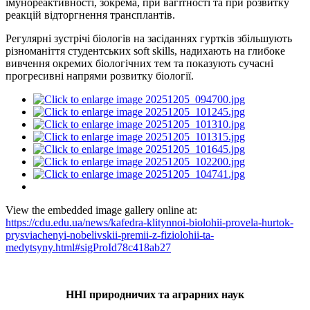
імунореактивності, зокрема, при вагітності та при розвитку
реакцій відторгнення
трансплантів
.
Регулярні зустрічі біологів на засіданнях гуртків збільшують
різноманіття студентських soft skills, надихають на глибоке
вивчення окремих біологічних тем та показують сучасні
прогресивні напрями розвитку біології.
View the embedded image gallery online at:
https://cdu.edu.ua/news/kafedra-klitynnoi-biolohii-provela-hurtok-
prysviachenyi-nobelivskii-premii-z-fiziolohii-ta-
medytsyny.html#sigProId78c418ab27
ННІ природничих та аграрних наук