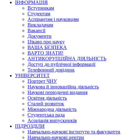
ІНФОРМАЦІЯ
Вступникам
Студентам
Аспірантам і науковцям
Викладачам
Вакансії
Документи
Цікаво про науку
ВАША БЕЗПЕКА
ВАРТО ЗНАТИ!
АНТИКОРУПЦІЙНА ДІЯЛЬНІСТЬ
Доступ до публічної інформації
Телефонний довідник
УНІВЕРСИТЕТ
Портрет ЧНУ
Наукова й інноваційна діяльність
Наукові періодичні видання
Освітня діяльність
Сталий розвиток
Міжнародна діяльність
Студентська рада
Асоціація випускників
ПІДРОЗДІЛИ
Навчально-наукові інститути та факультети
Навчально-наукові центри