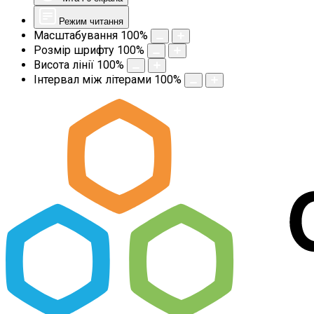
Режим читання
Масштабування
100
%
Розмір шрифту
100
%
Висота лінії
100
%
Інтервал між літерами
100
%