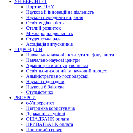
УНІВЕРСИТЕТ
Портрет ЧНУ
Наукова й інноваційна діяльність
Наукові періодичні видання
Освітня діяльність
Сталий розвиток
Міжнародна діяльність
Студентська рада
Асоціація випускників
ПІДРОЗДІЛИ
Навчально-наукові інститути та факультети
Навчально-наукові центри
Адміністративно-управлінські
Освітньо-виховний та науковий процес
Адміністративно-господарські
Наукові підрозділи
Наукова бібліотека
Студмістечко
РЕСУРСИ
е-Університет
Підтримка користувачів
Державні закупівлі
ОЩАДБАНК оплата
ПРИВАТБАНК оплата
Поштовий сервер