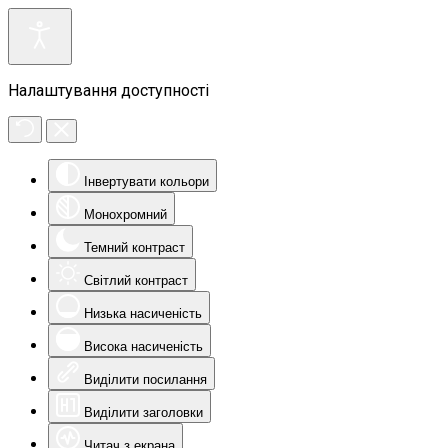
Налаштування доступності
Інвертувати кольори
Монохромний
Темний контраст
Світлий контраст
Низька насиченість
Висока насиченість
Виділити посилання
Виділити заголовки
Читач з екрана