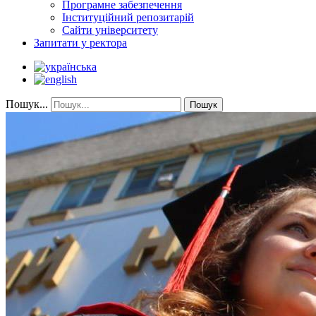
Програмне забезпечення
Інституційний репозитарій
Сайти університету
Запитати у ректора
Пошук...
Пошук