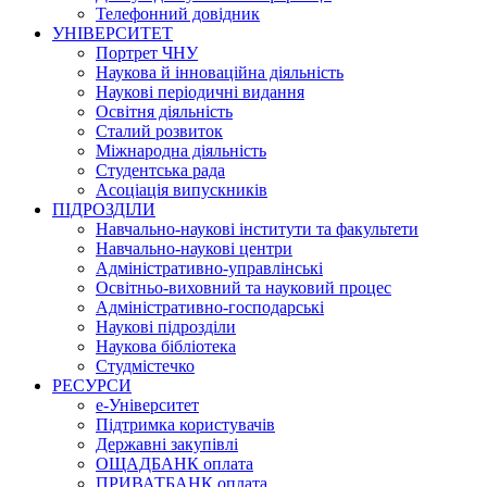
Телефонний довідник
УНІВЕРСИТЕТ
Портрет ЧНУ
Наукова й інноваційна діяльність
Наукові періодичні видання
Освітня діяльність
Сталий розвиток
Міжнародна діяльність
Студентська рада
Асоціація випускників
ПІДРОЗДІЛИ
Навчально-наукові інститути та факультети
Навчально-наукові центри
Адміністративно-управлінські
Освітньо-виховний та науковий процес
Адміністративно-господарські
Наукові підрозділи
Наукова бібліотека
Студмістечко
РЕСУРСИ
е-Університет
Підтримка користувачів
Державні закупівлі
ОЩАДБАНК оплата
ПРИВАТБАНК оплата