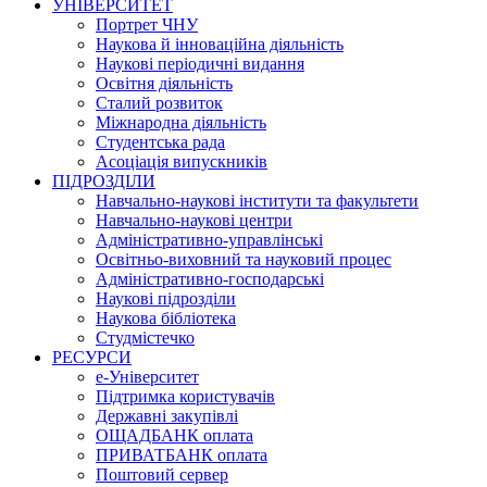
УНІВЕРСИТЕТ
Портрет ЧНУ
Наукова й інноваційна діяльність
Наукові періодичні видання
Освітня діяльність
Сталий розвиток
Міжнародна діяльність
Студентська рада
Асоціація випускників
ПІДРОЗДІЛИ
Навчально-наукові інститути та факультети
Навчально-наукові центри
Адміністративно-управлінські
Освітньо-виховний та науковий процес
Адміністративно-господарські
Наукові підрозділи
Наукова бібліотека
Студмістечко
РЕСУРСИ
е-Університет
Підтримка користувачів
Державні закупівлі
ОЩАДБАНК оплата
ПРИВАТБАНК оплата
Поштовий сервер