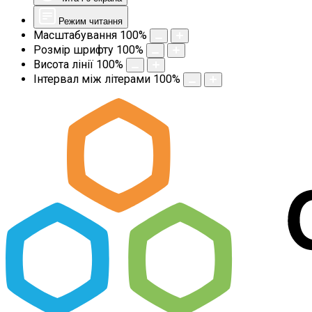
Режим читання
Масштабування
100
%
Розмір шрифту
100
%
Висота лінії
100
%
Інтервал між літерами
100
%