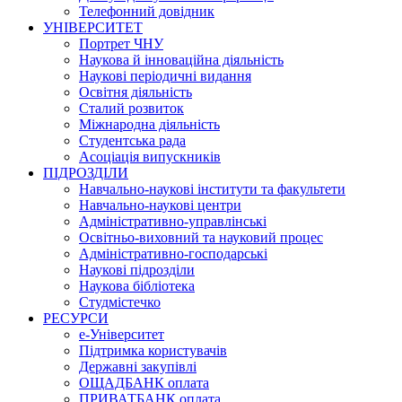
Телефонний довідник
УНІВЕРСИТЕТ
Портрет ЧНУ
Наукова й інноваційна діяльність
Наукові періодичні видання
Освітня діяльність
Сталий розвиток
Міжнародна діяльність
Студентська рада
Асоціація випускників
ПІДРОЗДІЛИ
Навчально-наукові інститути та факультети
Навчально-наукові центри
Адміністративно-управлінські
Освітньо-виховний та науковий процес
Адміністративно-господарські
Наукові підрозділи
Наукова бібліотека
Студмістечко
РЕСУРСИ
е-Університет
Підтримка користувачів
Державні закупівлі
ОЩАДБАНК оплата
ПРИВАТБАНК оплата