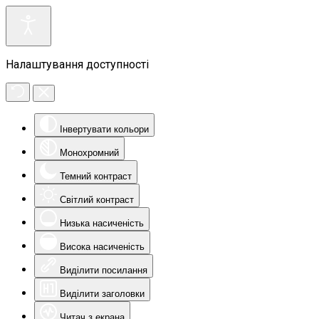
Налаштування доступності
Інвертувати кольори
Монохромний
Темний контраст
Світлий контраст
Низька насиченість
Висока насиченість
Виділити посилання
Виділити заголовки
Читач з екрана