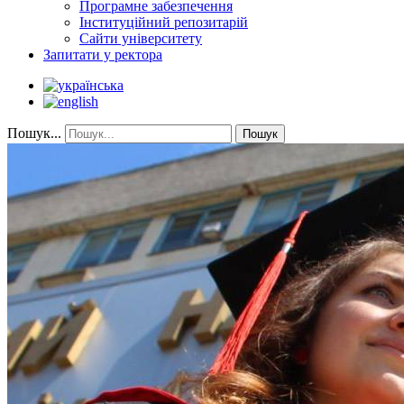
Програмне забезпечення
Інституційний репозитарій
Сайти університету
Запитати у ректора
Пошук...
Пошук