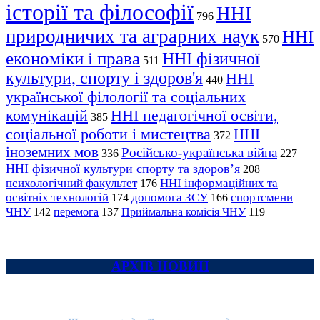
історії та філософії
ННІ
796
природничих та аграрних наук
ННІ
570
економіки і права
ННІ фізичної
511
культури, спорту і здоров'я
ННІ
440
української філології та соціальних
комунікацій
ННІ педагогічної освіти,
385
соціальної роботи і мистецтва
ННІ
372
іноземних мов
Російсько-українська війна
336
227
ННІ фізичної культури спорту та здоров’я
208
психологічний факультет
ННІ інформаційних та
176
освітніх технологій
допомога ЗСУ
спортсмени
174
166
ЧНУ
перемога
142
137
Приймальна комісія ЧНУ
119
АРХІВ НОВИН