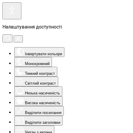
Налаштування доступності
Інвертувати кольори
Монохромний
Темний контраст
Світлий контраст
Низька насиченість
Висока насиченість
Виділити посилання
Виділити заголовки
Читач з екрана