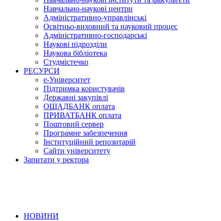
Навчально-наукові центри
Адміністративно-управлінські
Освітньо-виховний та науковий процес
Адміністративно-господарські
Наукові підрозділи
Наукова бібліотека
Студмістечко
РЕСУРСИ
е-Університет
Підтримка користувачів
Державні закупівлі
ОЩАДБАНК оплата
ПРИВАТБАНК оплата
Поштовий сервер
Програмне забезпечення
Інституційний репозитарій
Сайти університету
Запитати у ректора
НОВИНИ