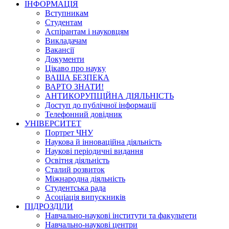
ІНФОРМАЦІЯ
Вступникам
Студентам
Аспірантам і науковцям
Викладачам
Вакансії
Документи
Цікаво про науку
ВАША БЕЗПЕКА
ВАРТО ЗНАТИ!
АНТИКОРУПЦІЙНА ДІЯЛЬНІСТЬ
Доступ до публічної інформації
Телефонний довідник
УНІВЕРСИТЕТ
Портрет ЧНУ
Наукова й інноваційна діяльність
Наукові періодичні видання
Освітня діяльність
Сталий розвиток
Міжнародна діяльність
Студентська рада
Асоціація випускників
ПІДРОЗДІЛИ
Навчально-наукові інститути та факультети
Навчально-наукові центри