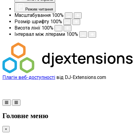
Режим читання
Масштабування
100
%
Розмір шрифту
100
%
Висота лінії
100
%
Інтервал між літерами
100
%
Плагін веб-доступності
від DJ-Extensions.com
Головне меню
×