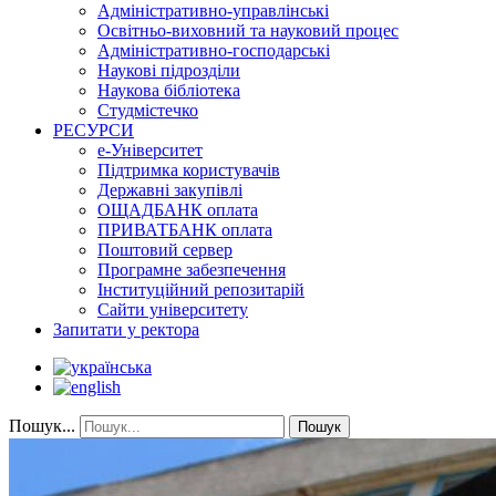
Адміністративно-управлінські
Освітньо-виховний та науковий процес
Адміністративно-господарські
Наукові підрозділи
Наукова бібліотека
Студмістечко
РЕСУРСИ
е-Університет
Підтримка користувачів
Державні закупівлі
ОЩАДБАНК оплата
ПРИВАТБАНК оплата
Поштовий сервер
Програмне забезпечення
Інституційний репозитарій
Сайти університету
Запитати у ректора
Пошук...
Пошук