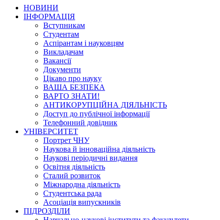
НОВИНИ
ІНФОРМАЦІЯ
Вступникам
Студентам
Аспірантам і науковцям
Викладачам
Вакансії
Документи
Цікаво про науку
ВАША БЕЗПЕКА
ВАРТО ЗНАТИ!
АНТИКОРУПЦІЙНА ДІЯЛЬНІСТЬ
Доступ до публічної інформації
Телефонний довідник
УНІВЕРСИТЕТ
Портрет ЧНУ
Наукова й інноваційна діяльність
Наукові періодичні видання
Освітня діяльність
Сталий розвиток
Міжнародна діяльність
Студентська рада
Асоціація випускників
ПІДРОЗДІЛИ
Навчально-наукові інститути та факультети