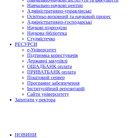
Навчально-наукові центри
Адміністративно-управлінські
Освітньо-виховний та науковий процес
Адміністративно-господарські
Наукові підрозділи
Наукова бібліотека
Студмістечко
РЕСУРСИ
е-Університет
Підтримка користувачів
Державні закупівлі
ОЩАДБАНК оплата
ПРИВАТБАНК оплата
Поштовий сервер
Програмне забезпечення
Інституційний репозитарій
Сайти університету
Запитати у ректора
НОВИНИ