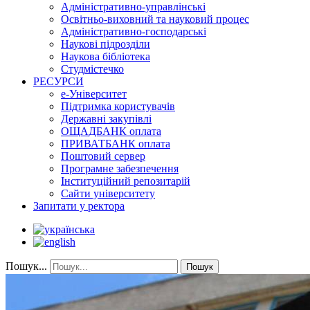
Адміністративно-управлінські
Освітньо-виховний та науковий процес
Адміністративно-господарські
Наукові підрозділи
Наукова бібліотека
Студмістечко
РЕСУРСИ
е-Університет
Підтримка користувачів
Державні закупівлі
ОЩАДБАНК оплата
ПРИВАТБАНК оплата
Поштовий сервер
Програмне забезпечення
Інституційний репозитарій
Сайти університету
Запитати у ректора
Пошук...
Пошук