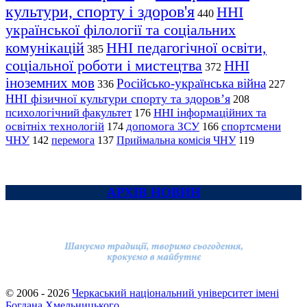
культури, спорту і здоров'я
ННІ
440
української філології та соціальних
комунікацій
ННІ педагогічної освіти,
385
соціальної роботи і мистецтва
ННІ
372
іноземних мов
Російсько-українська війна
336
227
ННІ фізичної культури спорту та здоров’я
208
психологічний факультет
ННІ інформаційних та
176
освітніх технологій
допомога ЗСУ
спортсмени
174
166
ЧНУ
перемога
142
137
Приймальна комісія ЧНУ
119
АРХІВ НОВИН
© 2006 - 2026
Черкаський національний університет імені
Богдана Хмельницького