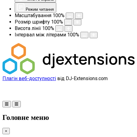
Режим читання
Масштабування
100
%
Розмір шрифту
100
%
Висота лінії
100
%
Інтервал між літерами
100
%
Плагін веб-доступності
від DJ-Extensions.com
Головне меню
×