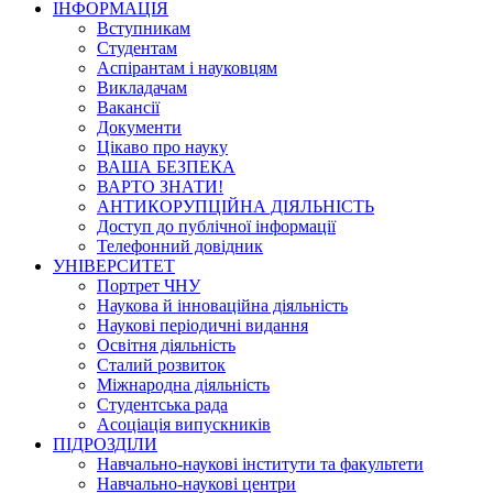
ІНФОРМАЦІЯ
Вступникам
Студентам
Аспірантам і науковцям
Викладачам
Вакансії
Документи
Цікаво про науку
ВАША БЕЗПЕКА
ВАРТО ЗНАТИ!
АНТИКОРУПЦІЙНА ДІЯЛЬНІСТЬ
Доступ до публічної інформації
Телефонний довідник
УНІВЕРСИТЕТ
Портрет ЧНУ
Наукова й інноваційна діяльність
Наукові періодичні видання
Освітня діяльність
Сталий розвиток
Міжнародна діяльність
Студентська рада
Асоціація випускників
ПІДРОЗДІЛИ
Навчально-наукові інститути та факультети
Навчально-наукові центри