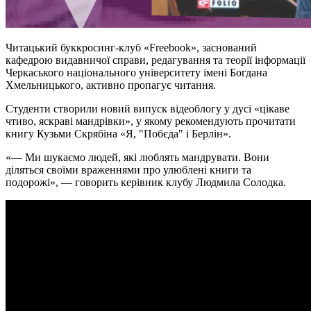
Читацький буккросинг-клуб «Freebook», заснований
кафедрою видавничої справи, редагування та теорії інформації
Черкаського національного університету імені Богдана
Хмельницького, активно пропагує читання.
Студенти створили новий випуск відеоблогу у дусі «цікаве
чтиво, яскраві мандрівки», у якому рекомендують прочитати
книгу Кузьми Скрябіна «Я, "Побєда" і Берлін».
«— Ми шукаємо людей, які люблять мандрувати. Вони
діляться своїми враженнями про улюблені книги та
подорожі», — говорить керівник клубу Людмила Солодка.