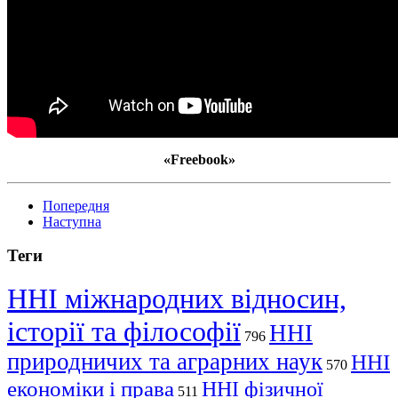
«Freebook»
Попередня
Наступна
Теги
ННІ міжнародних відносин,
історії та філософії
ННІ
796
природничих та аграрних наук
ННІ
570
економіки і права
ННІ фізичної
511