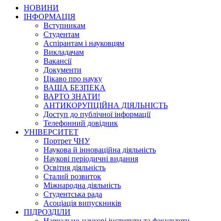
НОВИНИ
ІНФОРМАЦІЯ
Вступникам
Студентам
Аспірантам і науковцям
Викладачам
Вакансії
Документи
Цікаво про науку
ВАША БЕЗПЕКА
ВАРТО ЗНАТИ!
АНТИКОРУПЦІЙНА ДІЯЛЬНІСТЬ
Доступ до публічної інформації
Телефонний довідник
УНІВЕРСИТЕТ
Портрет ЧНУ
Наукова й інноваційна діяльність
Наукові періодичні видання
Освітня діяльність
Сталий розвиток
Міжнародна діяльність
Студентська рада
Асоціація випускників
ПІДРОЗДІЛИ
Навчально-наукові інститути та факультети