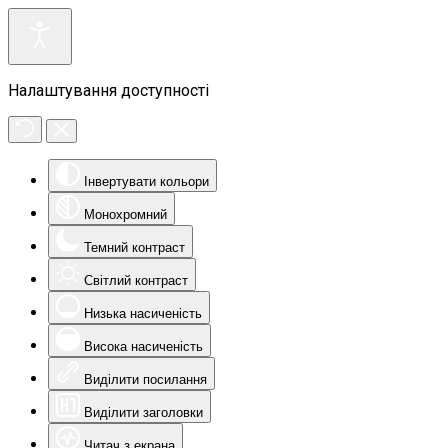
Налаштування доступності
Інвертувати кольори
Монохромний
Темний контраст
Світлий контраст
Низька насиченість
Висока насиченість
Виділити посилання
Виділити заголовки
Читач з екрана