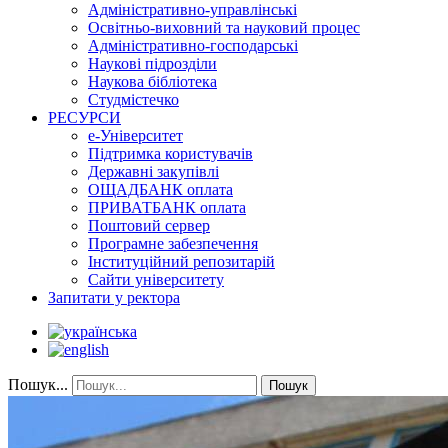
Адміністративно-управлінські
Освітньо-виховний та науковий процес
Адміністративно-господарські
Наукові підрозділи
Наукова бібліотека
Студмістечко
РЕСУРСИ
е-Університет
Підтримка користувачів
Державні закупівлі
ОЩАДБАНК оплата
ПРИВАТБАНК оплата
Поштовий сервер
Програмне забезпечення
Інституційний репозитарій
Сайти університету
Запитати у ректора
Пошук...
Пошук