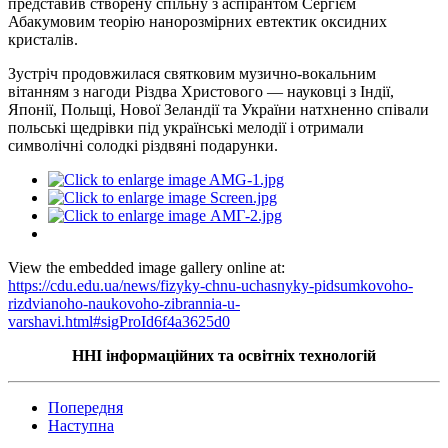
представив створену спільну з аспірантом Сергієм
Абакумовим теорію нанорозмірних евтектик оксидних
кристалів.
Зустріч продовжилася святковим музично-вокальним
вітанням з нагоди Різдва Христового — науковці з Індії,
Японії, Польщі, Нової Зеландії та України натхненно співали
польські щедрівки під українські мелодії
і
отримали
символічні солодкі різдвяні подарунки.
View the embedded image gallery online at:
https://cdu.edu.ua/news/fizyky-chnu-uchasnyky-pidsumkovoho-
rizdvianoho-naukovoho-zibrannia-u-
varshavi.html#sigProId6f4a3625d0
ННІ інформаційних та освітніх технологій
Попередня
Наступна