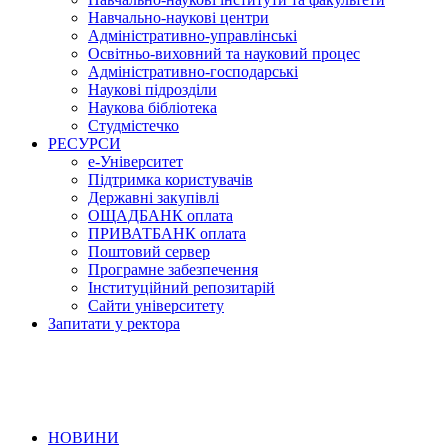
Навчально-наукові центри
Адміністративно-управлінські
Освітньо-виховний та науковий процес
Адміністративно-господарські
Наукові підрозділи
Наукова бібліотека
Студмістечко
РЕСУРСИ
е-Університет
Підтримка користувачів
Державні закупівлі
ОЩАДБАНК оплата
ПРИВАТБАНК оплата
Поштовий сервер
Програмне забезпечення
Інституційний репозитарій
Сайти університету
Запитати у ректора
НОВИНИ