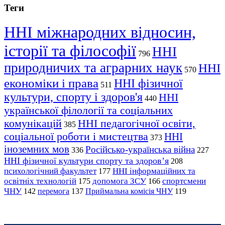
Теги
ННІ міжнародних відносин,
історії та філософії
ННІ
796
природничих та аграрних наук
ННІ
570
економіки і права
ННІ фізичної
511
культури, спорту і здоров'я
ННІ
440
української філології та соціальних
комунікацій
ННІ педагогічної освіти,
385
соціальної роботи і мистецтва
ННІ
373
іноземних мов
Російсько-українська війна
336
227
ННІ фізичної культури спорту та здоров’я
208
психологічний факультет
ННІ інформаційних та
177
освітніх технологій
допомога ЗСУ
спортсмени
175
166
ЧНУ
перемога
142
137
Приймальна комісія ЧНУ
119