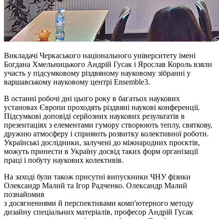
Викладачі Черкаського національного університету імені
Богдана Хмельницького Андрій Гусак і Ярослав Король взяли
участь у підсумковому різдвяному науковому зібранні у
варшавському науковому центрі Ensemble3.
В останні робочі дні цього року в багатьох наукових
установах Європи проходять різдвяні наукові конференції.
Підсумкові доповіді серйозних наукових результатів в
презентаціях з елементами гумору створюють теплу, святкову,
дружню атмосферу і сприяють розвитку колективної роботи.
Українські дослідники, залучені до міжнародних проєктів,
можуть принести в Україну досвід таких форм організації
праці
і
побуту наукових колективів.
На заході були також присутні випускники ЧНУ фізики
Олександр Малий та Ігор Радченко. Олександр Малий
познайомив
з досягненнями й перспективами комп'ютерного методу
дизайну спеціальних матеріалів, професор Андрій Гусак