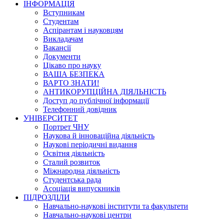
ІНФОРМАЦІЯ
Вступникам
Студентам
Аспірантам і науковцям
Викладачам
Вакансії
Документи
Цікаво про науку
ВАША БЕЗПЕКА
ВАРТО ЗНАТИ!
АНТИКОРУПЦІЙНА ДІЯЛЬНІСТЬ
Доступ до публічної інформації
Телефонний довідник
УНІВЕРСИТЕТ
Портрет ЧНУ
Наукова й інноваційна діяльність
Наукові періодичні видання
Освітня діяльність
Сталий розвиток
Міжнародна діяльність
Студентська рада
Асоціація випускників
ПІДРОЗДІЛИ
Навчально-наукові інститути та факультети
Навчально-наукові центри