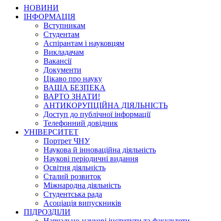
НОВИНИ
ІНФОРМАЦІЯ
Вступникам
Студентам
Аспірантам і науковцям
Викладачам
Вакансії
Документи
Цікаво про науку
ВАША БЕЗПЕКА
ВАРТО ЗНАТИ!
АНТИКОРУПЦІЙНА ДІЯЛЬНІСТЬ
Доступ до публічної інформації
Телефонний довідник
УНІВЕРСИТЕТ
Портрет ЧНУ
Наукова й інноваційна діяльність
Наукові періодичні видання
Освітня діяльність
Сталий розвиток
Міжнародна діяльність
Студентська рада
Асоціація випускників
ПІДРОЗДІЛИ
Навчально-наукові інститути та факультети