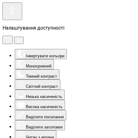
Налаштування доступності
Інвертувати кольори
Монохромний
Темний контраст
Світлий контраст
Низька насиченість
Висока насиченість
Виділити посилання
Виділити заголовки
Читач з екрана