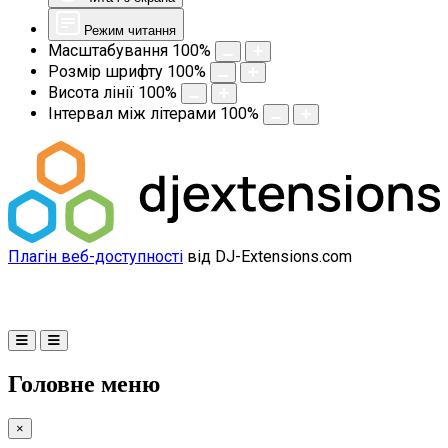
Режим читання
Масштабування
100
%
Розмір шрифту
100
%
Висота лінії
100
%
Інтервал між літерами
100
%
Плагін веб-доступності
від DJ-Extensions.com
Головне меню
×