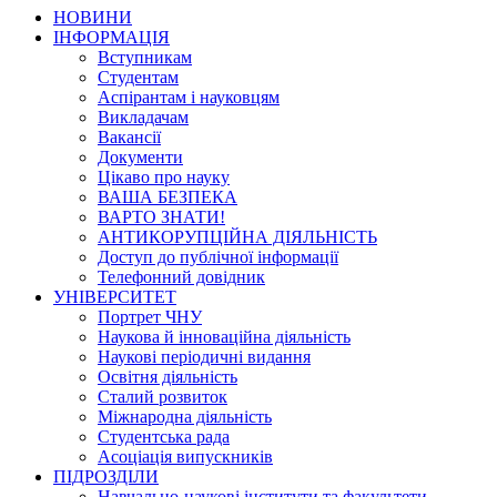
НОВИНИ
ІНФОРМАЦІЯ
Вступникам
Студентам
Аспірантам і науковцям
Викладачам
Вакансії
Документи
Цікаво про науку
ВАША БЕЗПЕКА
ВАРТО ЗНАТИ!
АНТИКОРУПЦІЙНА ДІЯЛЬНІСТЬ
Доступ до публічної інформації
Телефонний довідник
УНІВЕРСИТЕТ
Портрет ЧНУ
Наукова й інноваційна діяльність
Наукові періодичні видання
Освітня діяльність
Сталий розвиток
Міжнародна діяльність
Студентська рада
Асоціація випускників
ПІДРОЗДІЛИ
Навчально-наукові інститути та факультети