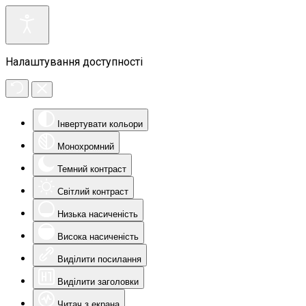
Налаштування доступності
Інвертувати кольори
Монохромний
Темний контраст
Світлий контраст
Низька насиченість
Висока насиченість
Виділити посилання
Виділити заголовки
Читач з екрана