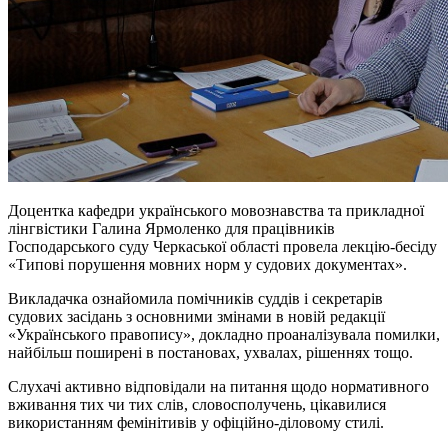
Доцентка кафедри українського мовознавства та прикладної
лінгвістики Галина Ярмоленко для працівників
Господарського суду Черкаської області провела лекцію-бесіду
«Типові порушення мовних норм у судових документах».
Викладачка ознайомила помічників суддів і секретарів
судових засідань з основними змінами в новій редакції
«Українського правопису», докладно проаналізувала помилки,
найбільш поширені в постановах, ухвалах, рішеннях тощо.
Слухачі активно відповідали на питання щодо нормативного
вживання тих чи тих слів, словосполучень, цікавилися
використанням фемінітивів у офіційно-діловому стилі.