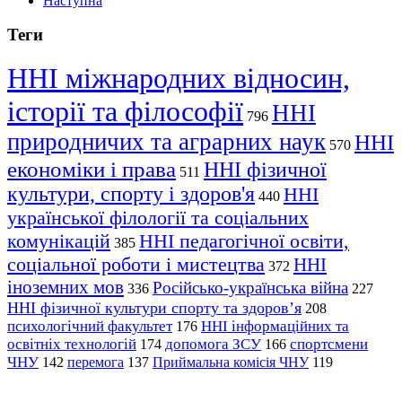
Наступна
Теги
ННІ міжнародних відносин,
історії та філософії
ННІ
796
природничих та аграрних наук
ННІ
570
економіки і права
ННІ фізичної
511
культури, спорту і здоров'я
ННІ
440
української філології та соціальних
комунікацій
ННІ педагогічної освіти,
385
соціальної роботи і мистецтва
ННІ
372
іноземних мов
Російсько-українська війна
336
227
ННІ фізичної культури спорту та здоров’я
208
психологічний факультет
ННІ інформаційних та
176
освітніх технологій
допомога ЗСУ
спортсмени
174
166
ЧНУ
перемога
142
137
Приймальна комісія ЧНУ
119