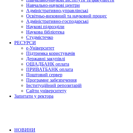
Навчально-наукові центри
Адміністративно-управлінські
Освітньо-виховний та науковий процес
Адміністративно-господарські
Наукові підрозділи
Наукова бібліотека
Студмістечко
РЕСУРСИ
е-Університет
Підтримка користувачів
Державні закупівлі
ОЩАДБАНК оплата
ПРИВАТБАНК оплата
Поштовий сервер
Програмне забезпечення
Інституційний репозитарій
Сайти університету
Запитати у ректора
НОВИНИ