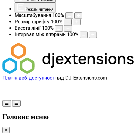
Режим читання
Масштабування
100
%
Розмір шрифту
100
%
Висота лінії
100
%
Інтервал між літерами
100
%
Плагін веб-доступності
від DJ-Extensions.com
Головне меню
×