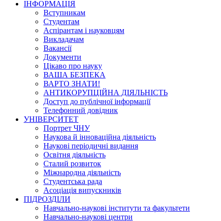
ІНФОРМАЦІЯ
Вступникам
Студентам
Аспірантам і науковцям
Викладачам
Вакансії
Документи
Цікаво про науку
ВАША БЕЗПЕКА
ВАРТО ЗНАТИ!
АНТИКОРУПЦІЙНА ДІЯЛЬНІСТЬ
Доступ до публічної інформації
Телефонний довідник
УНІВЕРСИТЕТ
Портрет ЧНУ
Наукова й інноваційна діяльність
Наукові періодичні видання
Освітня діяльність
Сталий розвиток
Міжнародна діяльність
Студентська рада
Асоціація випускників
ПІДРОЗДІЛИ
Навчально-наукові інститути та факультети
Навчально-наукові центри