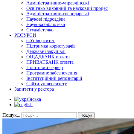
Адміністративно-управлінські
Освітньо-виховний та науковий процес
Адміністративно-господарські
Наукові підрозділи
Наукова бібліотека
Студмістечко
РЕСУРСИ
е-Університет
Підтримка користувачів
Державні закупівлі
ОЩАДБАНК оплата
ПРИВАТБАНК оплата
Поштовий сервер
Програмне забезпечення
Інституційний репозитарій
Сайти університету
Запитати у ректора
Пошук...
Пошук