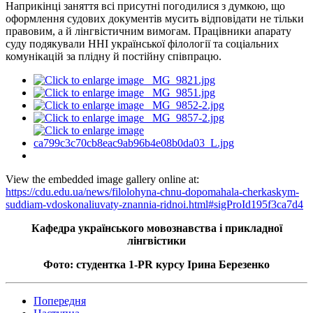
Наприкінці заняття всі присутні погодилися з думкою, що
оформлення судових документів мусить відповідати не тільки
правовим, а й лінгвістичним вимогам. Працівники апарату
суду подякували ННІ української філології та соціальних
комунікацій за плідну й постійну співпрацю.
View the embedded image gallery online at:
https://cdu.edu.ua/news/filolohyna-chnu-dopomahala-cherkaskym-
suddiam-vdoskonaliuvaty-znannia-ridnoi.html#sigProId195f3ca7d4
Кафедра українського мовознавства і прикладної
лінгвістики
Фото: студентка 1-PR курсу Ірина Березенко
Попередня