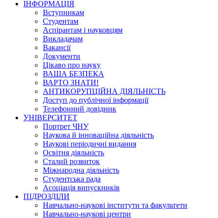
ІНФОРМАЦІЯ
Вступникам
Студентам
Аспірантам і науковцям
Викладачам
Вакансії
Документи
Цікаво про науку
ВАША БЕЗПЕКА
ВАРТО ЗНАТИ!
АНТИКОРУПЦІЙНА ДІЯЛЬНІСТЬ
Доступ до публічної інформації
Телефонний довідник
УНІВЕРСИТЕТ
Портрет ЧНУ
Наукова й інноваційна діяльність
Наукові періодичні видання
Освітня діяльність
Сталий розвиток
Міжнародна діяльність
Студентська рада
Асоціація випускників
ПІДРОЗДІЛИ
Навчально-наукові інститути та факультети
Навчально-наукові центри