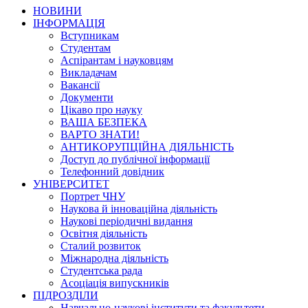
НОВИНИ
ІНФОРМАЦІЯ
Вступникам
Студентам
Аспірантам і науковцям
Викладачам
Вакансії
Документи
Цікаво про науку
ВАША БЕЗПЕКА
ВАРТО ЗНАТИ!
АНТИКОРУПЦІЙНА ДІЯЛЬНІСТЬ
Доступ до публічної інформації
Телефонний довідник
УНІВЕРСИТЕТ
Портрет ЧНУ
Наукова й інноваційна діяльність
Наукові періодичні видання
Освітня діяльність
Сталий розвиток
Міжнародна діяльність
Студентська рада
Асоціація випускників
ПІДРОЗДІЛИ
Навчально-наукові інститути та факультети