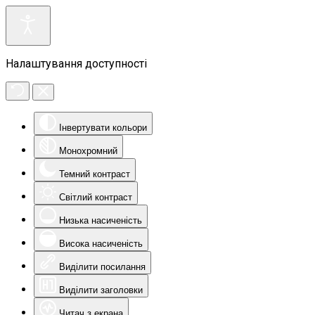
Налаштування доступності
Інвертувати кольори
Монохромний
Темний контраст
Світлий контраст
Низька насиченість
Висока насиченість
Виділити посилання
Виділити заголовки
Читач з екрана