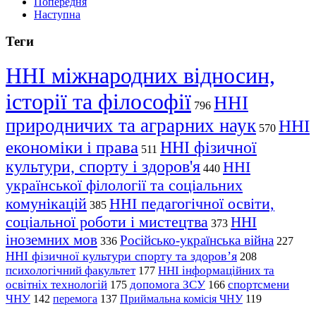
Попередня
Наступна
Теги
ННІ міжнародних відносин,
історії та філософії
ННІ
796
природничих та аграрних наук
ННІ
570
економіки і права
ННІ фізичної
511
культури, спорту і здоров'я
ННІ
440
української філології та соціальних
комунікацій
ННІ педагогічної освіти,
385
соціальної роботи і мистецтва
ННІ
373
іноземних мов
Російсько-українська війна
336
227
ННІ фізичної культури спорту та здоров’я
208
психологічний факультет
ННІ інформаційних та
177
освітніх технологій
допомога ЗСУ
спортсмени
175
166
ЧНУ
перемога
142
137
Приймальна комісія ЧНУ
119