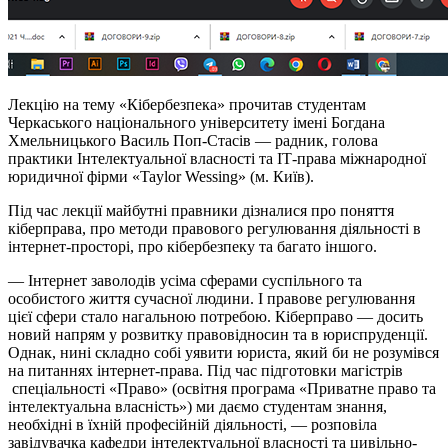
Лекцію на тему «Кібербезпека» прочитав студентам
Черкаського національного університету імені Богдана
Хмельницького Василь Поп-Стасів — радник, голова
практики Інтелектуальної власності та ІТ-права міжнародної
юридичної фірми «Taylor Wessing» (м. Київ).
Під час лекції майбутні правники дізналися про поняття
кіберправа, про методи правового регулювання діяльності в
інтернет-просторі, про кібербезпеку та багато іншого.
— Інтернет заволодів усіма сферами суспільного та
особистого життя сучасної людини. І правове регулювання
цієї сфери стало нагальною потребою. Кіберправо — досить
новий напрям у розвитку правовідносин та в юриспруденції.
Однак, нині складно собі уявити юриста, який би не розумівся
на питаннях інтернет-права. Під час підготовки магістрів
спеціальності «Право» (освітня програма «Приватне право та
інтелектуальна власність») ми даємо студентам знання,
необхідні в їхній професійній діяльності, — розповіла
завідувачка кафедри інтелектуальної власності та цивільно-