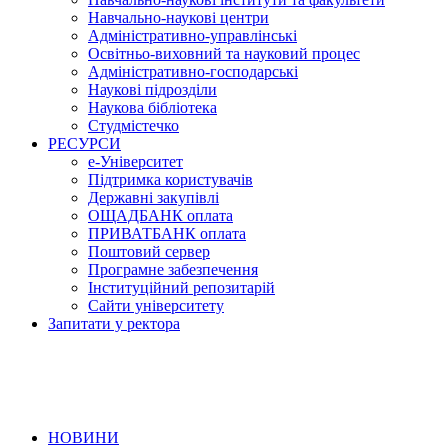
Навчально-наукові центри
Адміністративно-управлінські
Освітньо-виховний та науковий процес
Адміністративно-господарські
Наукові підрозділи
Наукова бібліотека
Студмістечко
РЕСУРСИ
е-Університет
Підтримка користувачів
Державні закупівлі
ОЩАДБАНК оплата
ПРИВАТБАНК оплата
Поштовий сервер
Програмне забезпечення
Інституційний репозитарій
Сайти університету
Запитати у ректора
НОВИНИ