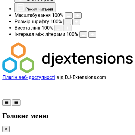
Режим читання
Масштабування
100
%
Розмір шрифту
100
%
Висота лінії
100
%
Інтервал між літерами
100
%
Плагін веб-доступності
від DJ-Extensions.com
Головне меню
×