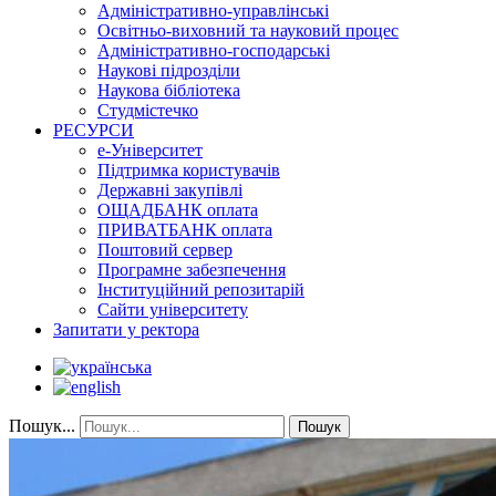
Адміністративно-управлінські
Освітньо-виховний та науковий процес
Адміністративно-господарські
Наукові підрозділи
Наукова бібліотека
Студмістечко
РЕСУРСИ
е-Університет
Підтримка користувачів
Державні закупівлі
ОЩАДБАНК оплата
ПРИВАТБАНК оплата
Поштовий сервер
Програмне забезпечення
Інституційний репозитарій
Сайти університету
Запитати у ректора
Пошук...
Пошук