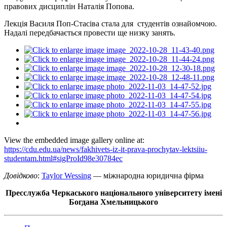
правових дисциплін Наталія Попова.
Лекція Василя Поп-Стасіва стала для студентів ознайомчою.
Надалі передбачається провести ще низку занять.
View the embedded image gallery online at:
https://cdu.edu.ua/news/fakhivets-iz-it-prava-prochytav-lektsiiu-
studentam.html#sigProId98e30784ec
Довідково
:
Taylor Wessing
— міжнародна юридична фірма
Пресслужба Черкаського національного університету імені
Богдана Хмельницького