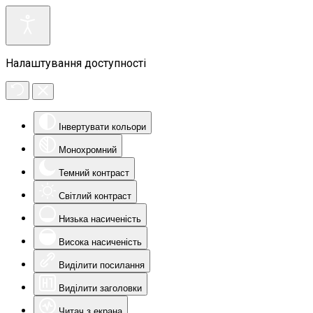
Налаштування доступності
Інвертувати кольори
Монохромний
Темний контраст
Світлий контраст
Низька насиченість
Висока насиченість
Виділити посилання
Виділити заголовки
Читач з екрана