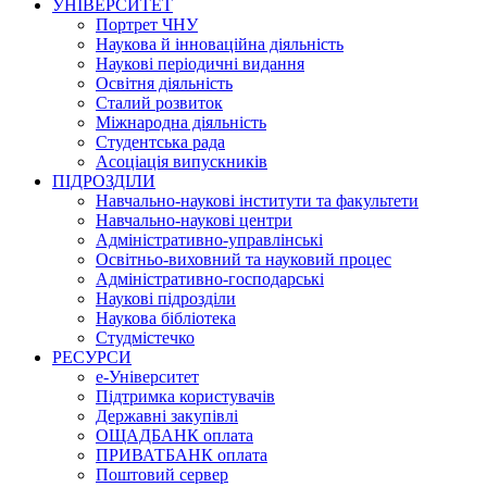
УНІВЕРСИТЕТ
Портрет ЧНУ
Наукова й інноваційна діяльність
Наукові періодичні видання
Освітня діяльність
Сталий розвиток
Міжнародна діяльність
Студентська рада
Асоціація випускників
ПІДРОЗДІЛИ
Навчально-наукові інститути та факультети
Навчально-наукові центри
Адміністративно-управлінські
Освітньо-виховний та науковий процес
Адміністративно-господарські
Наукові підрозділи
Наукова бібліотека
Студмістечко
РЕСУРСИ
е-Університет
Підтримка користувачів
Державні закупівлі
ОЩАДБАНК оплата
ПРИВАТБАНК оплата
Поштовий сервер