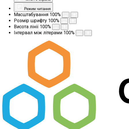
Режим читання
Масштабування
100
%
Розмір шрифту
100
%
Висота лінії
100
%
Інтервал між літерами
100
%