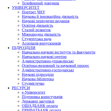
Телефонний довідник
УНІВЕРСИТЕТ
Портрет ЧНУ
Наукова й інноваційна діяльність
Наукові періодичні видання
Освітня діяльність
Сталий розвиток
Міжнародна діяльність
Студентська рада
Асоціація випускників
ПІДРОЗДІЛИ
Навчально-наукові інститути та факультети
Навчально-наукові центри
Адміністративно-управлінські
Освітньо-виховний та науковий процес
Адміністративно-господарські
Наукові підрозділи
Наукова бібліотека
Студмістечко
РЕСУРСИ
е-Університет
Підтримка користувачів
Державні закупівлі
ОЩАДБАНК оплата
ПРИВАТБАНК оплата