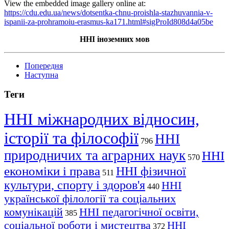
View the embedded image gallery online at:
https://cdu.edu.ua/news/dotsentka-chnu-proishla-stazhuvannia-v-
ispanii-za-prohramoiu-erasmus-ka171.html#sigProId808d4a05be
ННІ іноземних мов
Попередня
Наступна
Теги
ННІ міжнародних відносин,
історії та філософії
ННІ
796
природничих та аграрних наук
ННІ
570
економіки і права
ННІ фізичної
511
культури, спорту і здоров'я
ННІ
440
української філології та соціальних
комунікацій
ННІ педагогічної освіти,
385
соціальної роботи і мистецтва
ННІ
372