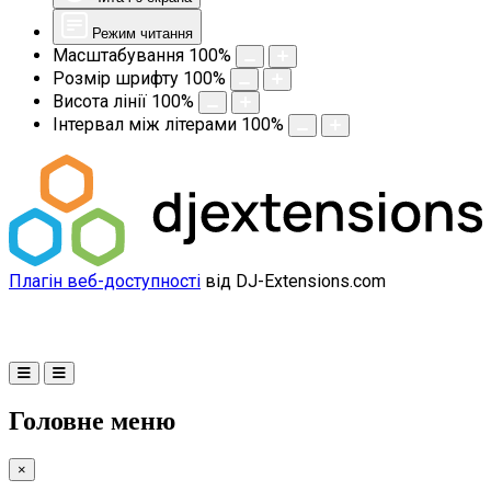
Режим читання
Масштабування
100
%
Розмір шрифту
100
%
Висота лінії
100
%
Інтервал між літерами
100
%
Плагін веб-доступності
від DJ-Extensions.com
Головне меню
×