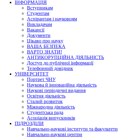
ІНФОРМАЦІЯ
Вступникам
Студентам
Аспірантам і науковцям
Викладачам
Вакансії
Документи
Цікаво про науку
ВАША БЕЗПЕКА
ВАРТО ЗНАТИ!
АНТИКОРУПЦІЙНА ДІЯЛЬНІСТЬ
Доступ до публічної інформації
Телефонний довідник
УНІВЕРСИТЕТ
Портрет ЧНУ
Наукова й інноваційна діяльність
Наукові періодичні видання
Освітня діяльність
Сталий розвиток
Міжнародна діяльність
Студентська рада
Асоціація випускників
ПІДРОЗДІЛИ
Навчально-наукові інститути та факультети
Навчально-наукові центри