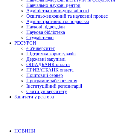
Навчально-наукові центри
Адміністративно-управлінські
Освітньо-виховний та науковий процес
Адміністративно-господарські
Наукові підрозділи
Наукова бібліотека
Студмістечко
РЕСУРСИ
е-Університет
Підтримка користувачів
Державні закупівлі
ОЩАДБАНК оплата
ПРИВАТБАНК оплата
Поштовий сервер
Програмне забезпечення
Інституційний репозитарій
Сайти університету
Запитати у ректора
НОВИНИ