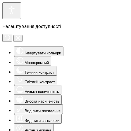
Налаштування доступності
Інвертувати кольори
Монохромний
Темний контраст
Світлий контраст
Низька насиченість
Висока насиченість
Виділити посилання
Виділити заголовки
Читач з екрана