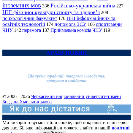
іноземних мов
Російсько-українська війна
336
227
ННІ фізичної культури спорту та здоров’я
208
психологічний факультет
ННІ інформаційних та
176
освітніх технологій
допомога ЗСУ
спортсмени
174
166
ЧНУ
перемога
142
137
Приймальна комісія ЧНУ
119
АРХІВ НОВИН
© 2006 - 2026
Черкаський національний університет імені
Богдана Хмельницького
Ми використовуємо файли cookie, щоб покращити наш сервіс
для вас. Більше інформації ви можете знайти в нашій
політиці