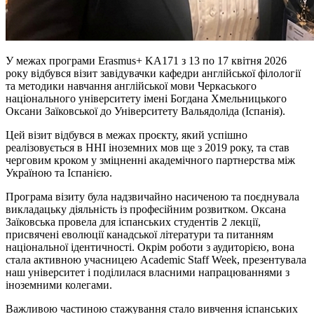
У межах програми Erasmus+ KA171 з 13 по 17 квітня 2026
року відбувся візит завідувачки кафедри англійської філології
та методики навчання англійської мови Черкаського
національного університету імені Богдана Хмельницького
Оксани Заїковської до Університету Вальядоліда (Іспанія).
Цей візит відбувся в межах проєкту, який успішно
реалізовується в ННІ іноземних мов ще з 2019 року, та став
черговим кроком у зміцненні академічного партнерства між
Україною та Іспанією.
Програма візиту була надзвичайно насиченою та поєднувала
викладацьку діяльність із професійним розвитком. Оксана
Заїковська провела для іспанських студентів 2 лекції,
присвячені еволюції канадської літератури та питанням
національної ідентичності. Окрім роботи з аудиторією, вона
стала активною учасницею Academic Staff Week, презентувала
наш університет і поділилася власними напрацюваннями з
іноземними колегами.
Важливою частиною стажування стало вивчення іспанських