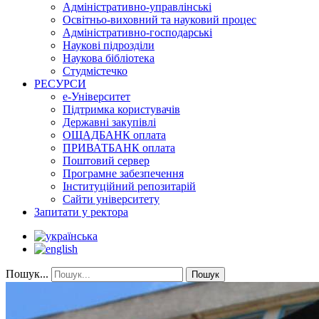
Адміністративно-управлінські
Освітньо-виховний та науковий процес
Адміністративно-господарські
Наукові підрозділи
Наукова бібліотека
Студмістечко
РЕСУРСИ
е-Університет
Підтримка користувачів
Державні закупівлі
ОЩАДБАНК оплата
ПРИВАТБАНК оплата
Поштовий сервер
Програмне забезпечення
Інституційний репозитарій
Сайти університету
Запитати у ректора
Пошук...
Пошук