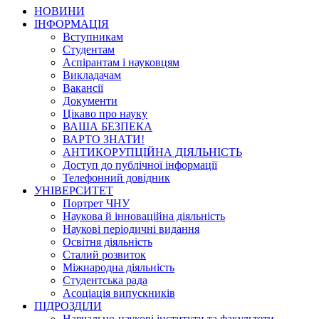
НОВИНИ
ІНФОРМАЦІЯ
Вступникам
Студентам
Аспірантам і науковцям
Викладачам
Вакансії
Документи
Цікаво про науку
ВАША БЕЗПЕКА
ВАРТО ЗНАТИ!
АНТИКОРУПЦІЙНА ДІЯЛЬНІСТЬ
Доступ до публічної інформації
Телефонний довідник
УНІВЕРСИТЕТ
Портрет ЧНУ
Наукова й інноваційна діяльність
Наукові періодичні видання
Освітня діяльність
Сталий розвиток
Міжнародна діяльність
Студентська рада
Асоціація випускників
ПІДРОЗДІЛИ
Навчально-наукові інститути та факультети