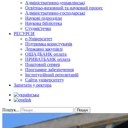
Адміністративно-управлінські
Освітньо-виховний та науковий процес
Адміністративно-господарські
Наукові підрозділи
Наукова бібліотека
Студмістечко
РЕСУРСИ
е-Університет
Підтримка користувачів
Державні закупівлі
ОЩАДБАНК оплата
ПРИВАТБАНК оплата
Поштовий сервер
Програмне забезпечення
Інституційний репозитарій
Сайти університету
Запитати у ректора
Пошук...
Пошук