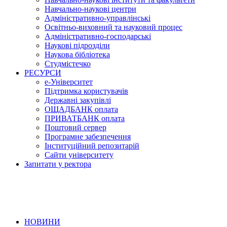
Навчально-наукові центри
Адміністративно-управлінські
Освітньо-виховний та науковий процес
Адміністративно-господарські
Наукові підрозділи
Наукова бібліотека
Студмістечко
РЕСУРСИ
е-Університет
Підтримка користувачів
Державні закупівлі
ОЩАДБАНК оплата
ПРИВАТБАНК оплата
Поштовий сервер
Програмне забезпечення
Інституційний репозитарій
Сайти університету
Запитати у ректора
НОВИНИ