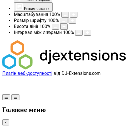
Режим читання
Масштабування
100
%
Розмір шрифту
100
%
Висота лінії
100
%
Інтервал між літерами
100
%
Плагін веб-доступності
від DJ-Extensions.com
Головне меню
×