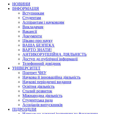
НОВИНИ
ІНФОРМАЦІЯ
Вступникам
Студентам
Аспірантам і науковцям
Викладачам
Вакансії
Документи
Цікаво про науку
ВАША БЕЗПЕКА
ВАРТО ЗНАТИ!
АНТИКОРУПЦІЙНА ДІЯЛЬНІСТЬ
Доступ до публічної інформації
Телефонний довідник
УНІВЕРСИТЕТ
Портрет ЧНУ
Наукова й інноваційна діяльність
Наукові періодичні видання
Освітня діяльність
Сталий розвиток
Міжнародна діяльність
Студентська рада
Асоціація випускників
ПІДРОЗДІЛИ
Навчально-наукові інститути та факультети