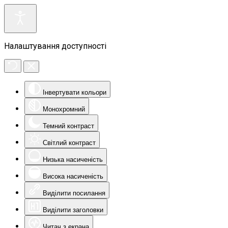
Налаштування доступності
Інвертувати кольори
Монохромний
Темний контраст
Світлий контраст
Низька насиченість
Висока насиченість
Виділити посилання
Виділити заголовки
Читач з екрана