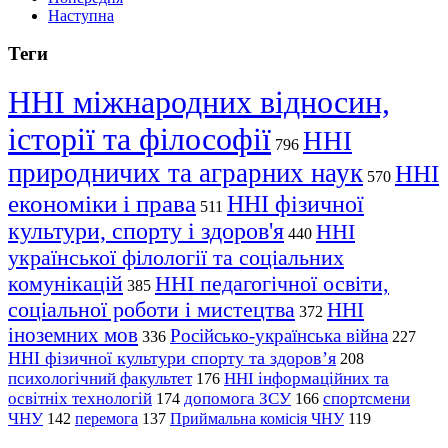
Наступна
Теги
ННІ міжнародних відносин,
історії та філософії
ННІ
796
природничих та аграрних наук
ННІ
570
економіки і права
ННІ фізичної
511
культури, спорту і здоров'я
ННІ
440
української філології та соціальних
комунікацій
ННІ педагогічної освіти,
385
соціальної роботи і мистецтва
ННІ
372
іноземних мов
Російсько-українська війна
336
227
ННІ фізичної культури спорту та здоров’я
208
психологічний факультет
ННІ інформаційних та
176
освітніх технологій
допомога ЗСУ
спортсмени
174
166
ЧНУ
перемога
142
137
Приймальна комісія ЧНУ
119