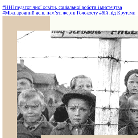
#ННІ педагогічної освіти, соціальної роботи і мистецтва
#Міжнародний день пам’яті жертв Голокосту
#бій під Крутами