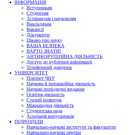
ІНФОРМАЦІЯ
Вступникам
Студентам
Аспірантам і науковцям
Викладачам
Вакансії
Документи
Цікаво про науку
ВАША БЕЗПЕКА
ВАРТО ЗНАТИ!
АНТИКОРУПЦІЙНА ДІЯЛЬНІСТЬ
Доступ до публічної інформації
Телефонний довідник
УНІВЕРСИТЕТ
Портрет ЧНУ
Наукова й інноваційна діяльність
Наукові періодичні видання
Освітня діяльність
Сталий розвиток
Міжнародна діяльність
Студентська рада
Асоціація випускників
ПІДРОЗДІЛИ
Навчально-наукові інститути та факультети
Навчально-наукові центри