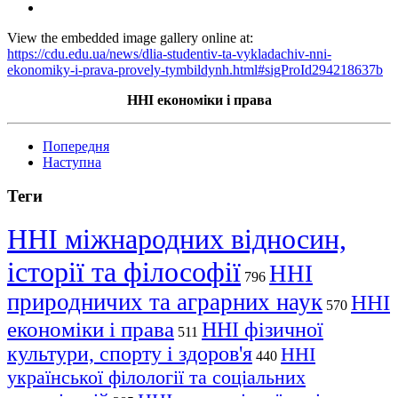
View the embedded image gallery online at:
https://cdu.edu.ua/news/dlia-studentiv-ta-vykladachiv-nni-
ekonomiky-i-prava-provely-tymbildynh.html#sigProId294218637b
ННІ економіки
і
права
Попередня
Наступна
Теги
ННІ міжнародних відносин,
історії та філософії
ННІ
796
природничих та аграрних наук
ННІ
570
економіки і права
ННІ фізичної
511
культури, спорту і здоров'я
ННІ
440
української філології та соціальних