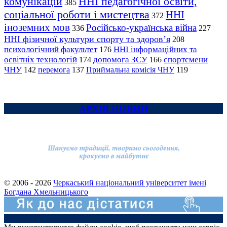
комунікацій
ННІ педагогічної освіти,
385
соціальної роботи і мистецтва
ННІ
372
іноземних мов
Російсько-українська війна
336
227
ННІ фізичної культури спорту та здоров’я
208
психологічний факультет
ННІ інформаційних та
176
освітніх технологій
допомога ЗСУ
спортсмени
174
166
ЧНУ
перемога
142
137
Приймальна комісія ЧНУ
119
АРХІВ НОВИН
© 2006 - 2026
Черкаський національний університет імені
Богдана Хмельницького