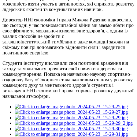
можливість взяти участь в активностях, які сприяють розвитку
лідерських якостей та комунікативних навичок.
Директор ННІ економіки
і
права Микола Руденко підкреслив,
що сьогодні у час повномасштабної війни ми маємо дбати про
своє фізичне та морально-психологічне здоров’я, а одним із
вдалих способів це зробити є
загальноінститутський
тимбілдинг
, адже командні заходи на
свіжому повітрі допомагають відновити сили
і
зарядитися
позитивною енергією.
Студенти інституту висловили свої позитивні враження від
заходу та мали змогу проявити свої навички лідерства та
командоутворення. Поїздка на навчально-наукову спортивно-
оздоровчу базу «Сокирне» стала важливим етапом у розвитку
командного духу та ментального здоров’я студентів і
викладачів ННІ економіки
і
права, сприяла розвитку дружньої
навчальної атмосфери.