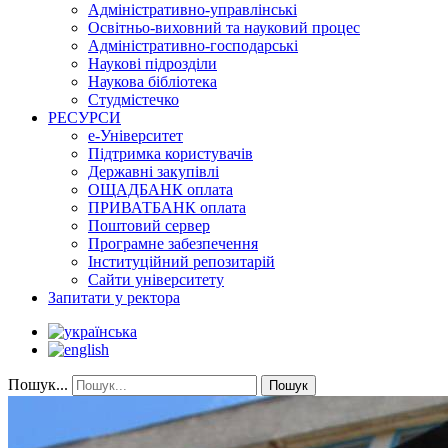
Адміністративно-управлінські
Освітньо-виховний та науковий процес
Адміністративно-господарські
Наукові підрозділи
Наукова бібліотека
Студмістечко
РЕСУРСИ
е-Університет
Підтримка користувачів
Державні закупівлі
ОЩАДБАНК оплата
ПРИВАТБАНК оплата
Поштовий сервер
Програмне забезпечення
Інституційний репозитарій
Сайти університету
Запитати у ректора
Пошук...
Пошук