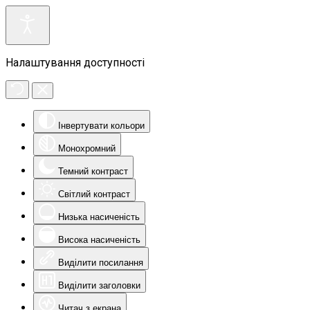
Налаштування доступності
Інвертувати кольори
Монохромний
Темний контраст
Світлий контраст
Низька насиченість
Висока насиченість
Виділити посилання
Виділити заголовки
Читач з екрана