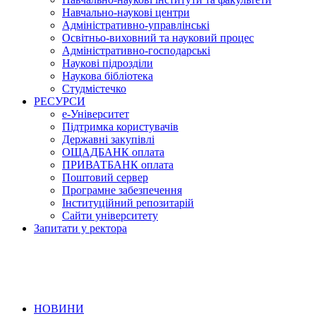
Навчально-наукові центри
Адміністративно-управлінські
Освітньо-виховний та науковий процес
Адміністративно-господарські
Наукові підрозділи
Наукова бібліотека
Студмістечко
РЕСУРСИ
е-Університет
Підтримка користувачів
Державні закупівлі
ОЩАДБАНК оплата
ПРИВАТБАНК оплата
Поштовий сервер
Програмне забезпечення
Інституційний репозитарій
Сайти університету
Запитати у ректора
НОВИНИ