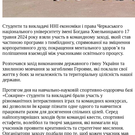
Студенти та викладачі ННІ економіки
і
права Черкаського
національного університету імені Богдана Хмельницького 17
травня 2024 року взяли участь в командному заході, який став
частиною програми з
тимбілдингу
, спрямованої на зміцнення
корпоративного духу, покращення ментального здоров’я та
поліпшення взаємодії між учасниками освітнього процесу.
Розпочався захід виконанням державного гімну України та
хвилиною мовчання за загиблими Героями, які поклали свої
життя у боях за незалежність та територіальну цілісність нашої
держави.
Протягом дня на навчально-науковій спортивно-оздоровча базі
«Сокирне» студенти та викладачі брали участь у
різноманітних інтерактивних іграх та командних конкурсах,
які дозволили їм краще пізнати одне одного та навчитися
працювати разом для досягнення спільних цілей. Серед
найпопулярніших заходів були командні квести, спортивні
естафети, волейбол та творчі завдання, які вимагали від
учасників проявити креативність та стратегічне мислення.
Організатори заходу подбали про те, щоб кожен учасник мав