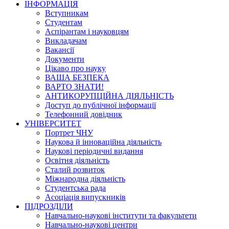
ІНФОРМАЦІЯ
Вступникам
Студентам
Аспірантам і науковцям
Викладачам
Вакансії
Документи
Цікаво про науку
ВАША БЕЗПЕКА
ВАРТО ЗНАТИ!
АНТИКОРУПЦІЙНА ДІЯЛЬНІСТЬ
Доступ до публічної інформації
Телефонний довідник
УНІВЕРСИТЕТ
Портрет ЧНУ
Наукова й інноваційна діяльність
Наукові періодичні видання
Освітня діяльність
Сталий розвиток
Міжнародна діяльність
Студентська рада
Асоціація випускників
ПІДРОЗДІЛИ
Навчально-наукові інститути та факультети
Навчально-наукові центри