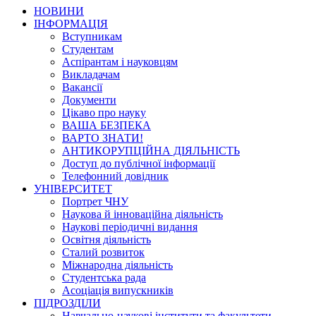
НОВИНИ
ІНФОРМАЦІЯ
Вступникам
Студентам
Аспірантам і науковцям
Викладачам
Вакансії
Документи
Цікаво про науку
ВАША БЕЗПЕКА
ВАРТО ЗНАТИ!
АНТИКОРУПЦІЙНА ДІЯЛЬНІСТЬ
Доступ до публічної інформації
Телефонний довідник
УНІВЕРСИТЕТ
Портрет ЧНУ
Наукова й інноваційна діяльність
Наукові періодичні видання
Освітня діяльність
Сталий розвиток
Міжнародна діяльність
Студентська рада
Асоціація випускників
ПІДРОЗДІЛИ
Навчально-наукові інститути та факультети