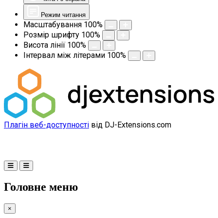
Режим читання
Масштабування
100
%
Розмір шрифту
100
%
Висота лінії
100
%
Інтервал між літерами
100
%
Плагін веб-доступності
від DJ-Extensions.com
Головне меню
×