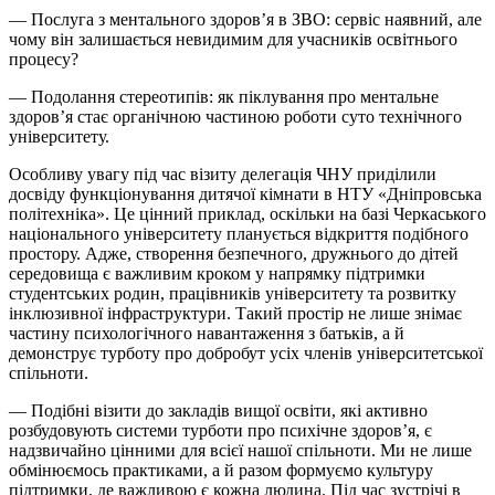
— Послуга з ментального здоров’я в ЗВО: сервіс наявний, але
чому він залишається невидимим для учасників освітнього
процесу?
— Подолання стереотипів: як піклування про ментальне
здоров’я стає органічною частиною роботи суто технічного
університету.
Особливу увагу під час візиту делегація ЧНУ приділили
досвіду функціонування дитячої кімнати в НТУ «Дніпровська
політехніка». Це цінний приклад, оскільки на базі Черкаського
національного університету планується відкриття подібного
простору. Адже, створення безпечного, дружнього до дітей
середовища є важливим кроком у напрямку підтримки
студентських родин, працівників університету та розвитку
інклюзивної інфраструктури. Такий простір не лише знімає
частину психологічного навантаження з батьків, а й
демонструє турботу про добробут усіх членів університетської
спільноти.
— Подібні візити до закладів вищої освіти, які активно
розбудовують системи турботи про психічне здоров’я, є
надзвичайно цінними для всієї нашої спільноти. Ми не лише
обмінюємось практиками, а й разом формуємо культуру
підтримки, де важливою є кожна людина. Під час зустрічі в