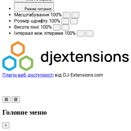
Режим читання
Масштабування
100
%
Розмір шрифту
100
%
Висота лінії
100
%
Інтервал між літерами
100
%
Плагін веб-доступності
від DJ-Extensions.com
Головне меню
×