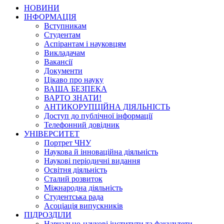
НОВИНИ
ІНФОРМАЦІЯ
Вступникам
Студентам
Аспірантам і науковцям
Викладачам
Вакансії
Документи
Цікаво про науку
ВАША БЕЗПЕКА
ВАРТО ЗНАТИ!
АНТИКОРУПЦІЙНА ДІЯЛЬНІСТЬ
Доступ до публічної інформації
Телефонний довідник
УНІВЕРСИТЕТ
Портрет ЧНУ
Наукова й інноваційна діяльність
Наукові періодичні видання
Освітня діяльність
Сталий розвиток
Міжнародна діяльність
Студентська рада
Асоціація випускників
ПІДРОЗДІЛИ
Навчально-наукові інститути та факультети