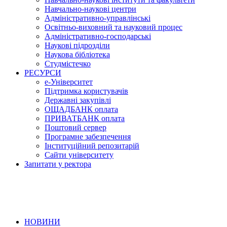
Навчально-наукові центри
Адміністративно-управлінські
Освітньо-виховний та науковий процес
Адміністративно-господарські
Наукові підрозділи
Наукова бібліотека
Студмістечко
РЕСУРСИ
е-Університет
Підтримка користувачів
Державні закупівлі
ОЩАДБАНК оплата
ПРИВАТБАНК оплата
Поштовий сервер
Програмне забезпечення
Інституційний репозитарій
Сайти університету
Запитати у ректора
НОВИНИ