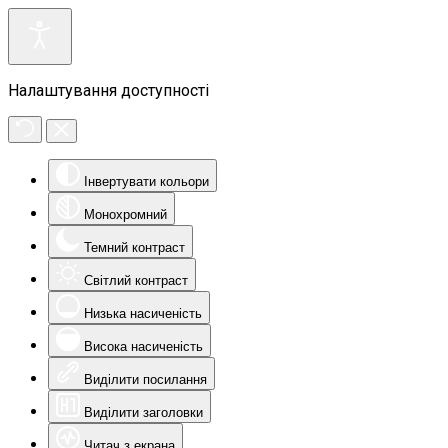
Налаштування доступності
Інвертувати кольори
Монохромний
Темний контраст
Світлий контраст
Низька насиченість
Висока насиченість
Виділити посилання
Виділити заголовки
Читач з екрана