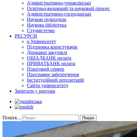
Адміністративно-управлінські
Освітньо-виховний та науковий процес
Адміністративно-господарські
Наукові підрозділи
Наукова бібліотека
Студмістечко
РЕСУРСИ
е-Університет
Підтримка користувачів
Державні закупівлі
ОЩАДБАНК оплата
ПРИВАТБАНК оплата
Поштовий сервер
Програмне забезпечення
Інституційний репозитарій
Сайти університету
Запитати у ректора
Пошук...
Пошук