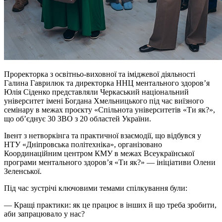
Проректорка з освітньо-виховної та іміджевої діяльності
Галина Гаврилюк та директорка ННЦ ментального здоров’я
Юлія Сіденко представляли Черкаський національний
університет імені Богдана Хмельницького під час виїзного
семінару в межах проєкту «Спільнота університетів «Ти як?»,
що об’єднує 30 ЗВО з 20 областей України.
Івент
з
нетворкінга
та практичної взаємодії, що відбувся у
НТУ «Дніпровська політехніка», організовано
Координаційним центром КМУ в межах Всеукраїнської
програми ментального здоров’я «Ти як?» — ініціативи Олени
Зеленської.
Під час зустрічі ключовими темами спілкування були:
— Кращі практики: як це працює в інших й що треба зробити,
аби запрацювало у нас?