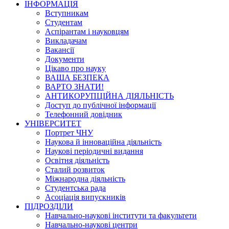
ІНФОРМАЦІЯ
Вступникам
Студентам
Аспірантам і науковцям
Викладачам
Вакансії
Документи
Цікаво про науку
ВАША БЕЗПЕКА
ВАРТО ЗНАТИ!
АНТИКОРУПЦІЙНА ДІЯЛЬНІСТЬ
Доступ до публічної інформації
Телефонний довідник
УНІВЕРСИТЕТ
Портрет ЧНУ
Наукова й інноваційна діяльність
Наукові періодичні видання
Освітня діяльність
Сталий розвиток
Міжнародна діяльність
Студентська рада
Асоціація випускників
ПІДРОЗДІЛИ
Навчально-наукові інститути та факультети
Навчально-наукові центри