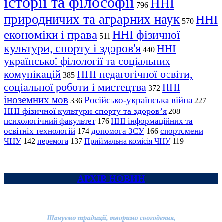
історії та філософії
ННІ
796
природничих та аграрних наук
ННІ
570
економіки і права
ННІ фізичної
511
культури, спорту і здоров'я
ННІ
440
української філології та соціальних
комунікацій
ННІ педагогічної освіти,
385
соціальної роботи і мистецтва
ННІ
372
іноземних мов
Російсько-українська війна
336
227
ННІ фізичної культури спорту та здоров’я
208
психологічний факультет
ННІ інформаційних та
176
освітніх технологій
допомога ЗСУ
спортсмени
174
166
ЧНУ
перемога
142
137
Приймальна комісія ЧНУ
119
АРХІВ НОВИН