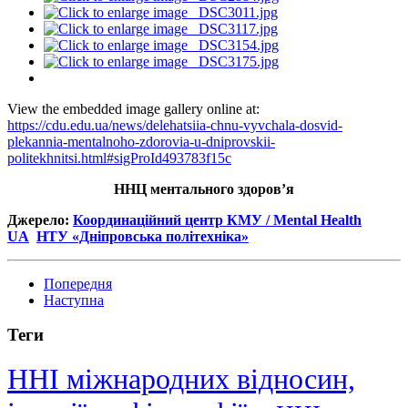
View the embedded image gallery online at:
https://cdu.edu.ua/news/delehatsiia-chnu-vyvchala-dosvid-
plekannia-mentalnoho-zdorovia-u-dniprovskii-
politekhnitsi.html#sigProId493783f15c
ННЦ ментального здоров’я
Джерело:
Координаційний центр КМУ / Mental Health
UA
НТУ «Дніпровська політехніка»
Попередня
Наступна
Теги
ННІ міжнародних відносин,