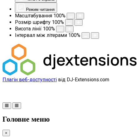
Режим читання
Масштабування
100
%
Розмір шрифту
100
%
Висота лінії
100
%
Інтервал між літерами
100
%
Плагін веб-доступності
від DJ-Extensions.com
Головне меню
×