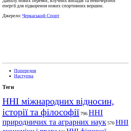
Даніілу нових перемог, влучних випадів та невичерпної
енергії для підкорення нових спортивних вершин.
Джерело:
Черкаський Спорт
Попередня
Наступна
Теги
ННІ міжнародних відносин,
історії та філософії
ННІ
796
природничих та аграрних наук
ННІ
570
економіки і права