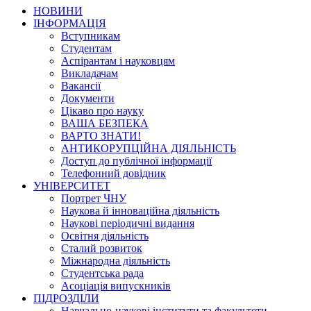
НОВИНИ
ІНФОРМАЦІЯ
Вступникам
Студентам
Аспірантам і науковцям
Викладачам
Вакансії
Документи
Цікаво про науку
ВАША БЕЗПЕКА
ВАРТО ЗНАТИ!
АНТИКОРУПЦІЙНА ДІЯЛЬНІСТЬ
Доступ до публічної інформації
Телефонний довідник
УНІВЕРСИТЕТ
Портрет ЧНУ
Наукова й інноваційна діяльність
Наукові періодичні видання
Освітня діяльність
Сталий розвиток
Міжнародна діяльність
Студентська рада
Асоціація випускників
ПІДРОЗДІЛИ
Навчально-наукові інститути та факультети