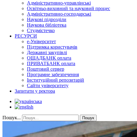
Адміністративно-управлінські
Освітньо-виховний та науковий процес
Адміністративно-господарські
Наукові підрозділи
Наукова бібліотека
Студмістечко
РЕСУРСИ
е-Університет
Підтримка користувачів
Державні закупівлі
ОЩАДБАНК оплата
ПРИВАТБАНК оплата
Поштовий сервер
Програмне забезпечення
Інституційний репозитарій
Сайти університету
Запитати у ректора
Пошук...
Пошук