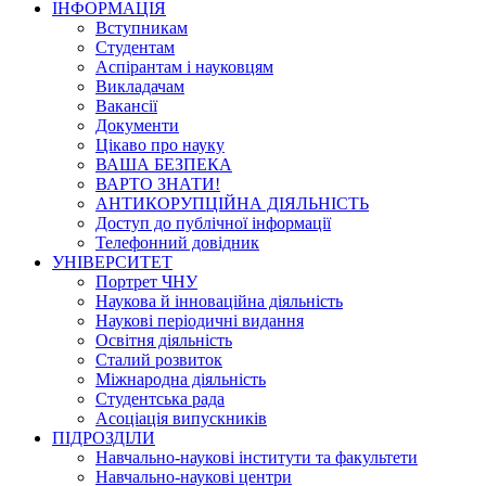
ІНФОРМАЦІЯ
Вступникам
Студентам
Аспірантам і науковцям
Викладачам
Вакансії
Документи
Цікаво про науку
ВАША БЕЗПЕКА
ВАРТО ЗНАТИ!
АНТИКОРУПЦІЙНА ДІЯЛЬНІСТЬ
Доступ до публічної інформації
Телефонний довідник
УНІВЕРСИТЕТ
Портрет ЧНУ
Наукова й інноваційна діяльність
Наукові періодичні видання
Освітня діяльність
Сталий розвиток
Міжнародна діяльність
Студентська рада
Асоціація випускників
ПІДРОЗДІЛИ
Навчально-наукові інститути та факультети
Навчально-наукові центри