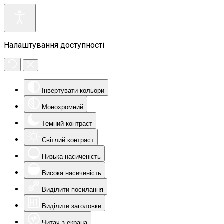
Налаштування доступності
Інвертувати кольори
Монохромний
Темний контраст
Світлий контраст
Низька насиченість
Висока насиченість
Виділити посилання
Виділити заголовки
Читач з екрана