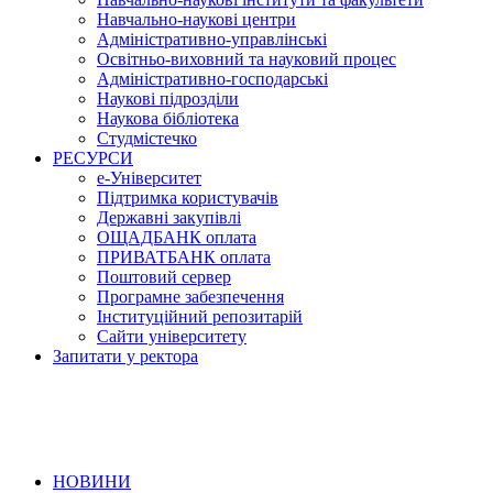
Навчально-наукові центри
Адміністративно-управлінські
Освітньо-виховний та науковий процес
Адміністративно-господарські
Наукові підрозділи
Наукова бібліотека
Студмістечко
РЕСУРСИ
е-Університет
Підтримка користувачів
Державні закупівлі
ОЩАДБАНК оплата
ПРИВАТБАНК оплата
Поштовий сервер
Програмне забезпечення
Інституційний репозитарій
Сайти університету
Запитати у ректора
НОВИНИ