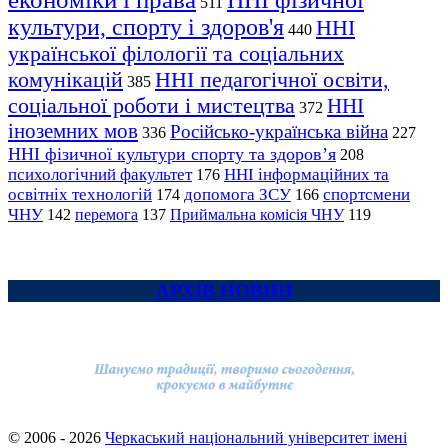
ННІ фізичної
511
культури, спорту і здоров'я
ННІ
440
української філології та соціальних
комунікацій
ННІ педагогічної освіти,
385
соціальної роботи і мистецтва
ННІ
372
іноземних мов
Російсько-українська війна
336
227
ННІ фізичної культури спорту та здоров’я
208
психологічний факультет
ННІ інформаційних та
176
освітніх технологій
допомога ЗСУ
спортсмени
174
166
ЧНУ
перемога
142
137
Приймальна комісія ЧНУ
119
АРХІВ НОВИН
© 2006 - 2026
Черкаський національний університет імені