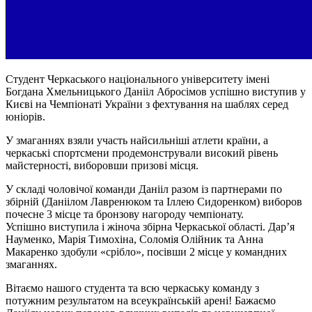
Студент Черкаського національного університету імені
Богдана Хмельницького Данііл
Абросімов
успішно виступив у
Києві на Чемпіонаті України з фехтування на шаблях серед
юніорів.
У змаганнях взяли участь найсильніші атлети країни, а
черкаські спортсмени продемонстрували високий рівень
майстерності, виборовши призові місця.
У складі чоловічої команди Данііл разом із партнерами по
збірній (Даніілом Лавренюком та Іллею Сидоренком) виборов
почесне 3 місце та бронзову нагороду чемпіонату.
Успішно виступила і жіноча збірна Черкаської області. Дарʼя
Науменко, Марія Тимохіна, Соломія Олійник та Анна
Макаренко здобули «срібло», посівши 2 місце у командних
змаганнях.
Вітаємо нашого студента та всю черкаську команду з
потужним результатом на всеукраїнській арені! Бажаємо