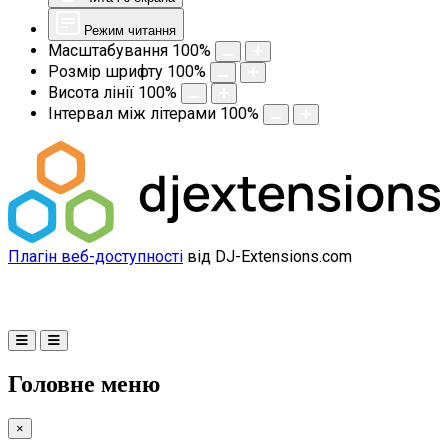
Режим читання
Масштабування
100
%
Розмір шрифту
100
%
Висота лінії
100
%
Інтервал між літерами
100
%
Плагін веб-доступності
від DJ-Extensions.com
Головне меню
×