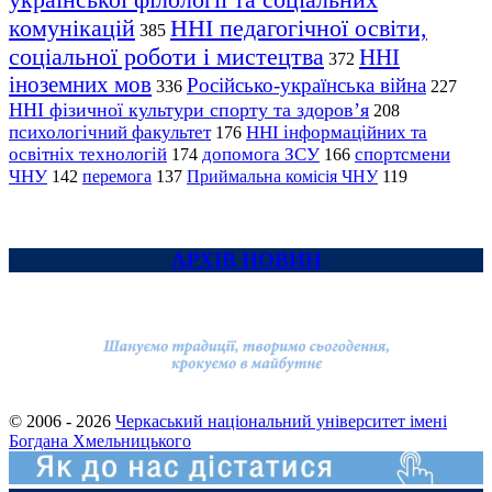
комунікацій
ННІ педагогічної освіти,
385
соціальної роботи і мистецтва
ННІ
372
іноземних мов
Російсько-українська війна
336
227
ННІ фізичної культури спорту та здоров’я
208
психологічний факультет
ННІ інформаційних та
176
освітніх технологій
допомога ЗСУ
спортсмени
174
166
ЧНУ
перемога
142
137
Приймальна комісія ЧНУ
119
АРХІВ НОВИН
© 2006 - 2026
Черкаський національний університет імені
Богдана Хмельницького