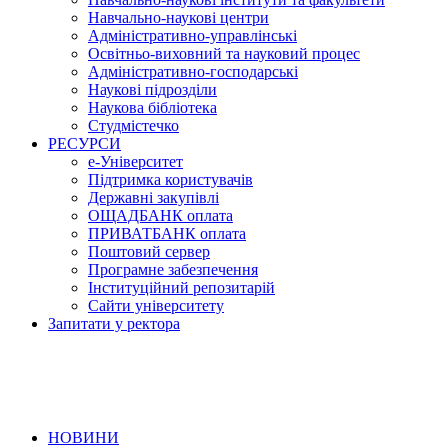
Навчально-наукові центри
Адміністративно-управлінські
Освітньо-виховний та науковий процес
Адміністративно-господарські
Наукові підрозділи
Наукова бібліотека
Студмістечко
РЕСУРСИ
е-Університет
Підтримка користувачів
Державні закупівлі
ОЩАДБАНК оплата
ПРИВАТБАНК оплата
Поштовий сервер
Програмне забезпечення
Інституційний репозитарій
Сайти університету
Запитати у ректора
НОВИНИ