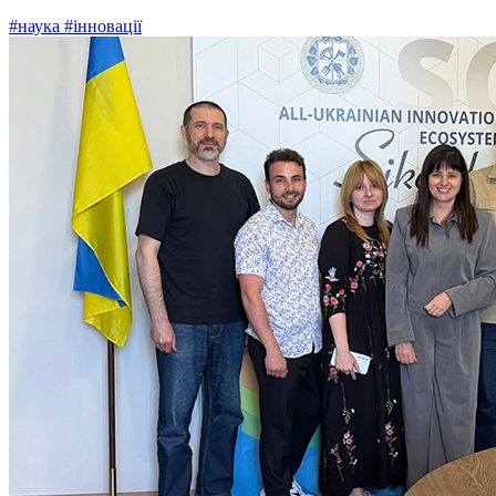
#наука
#інновації