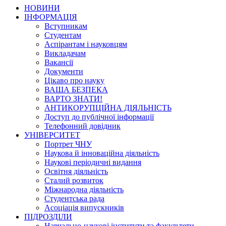
НОВИНИ
ІНФОРМАЦІЯ
Вступникам
Студентам
Аспірантам і науковцям
Викладачам
Вакансії
Документи
Цікаво про науку
ВАША БЕЗПЕКА
ВАРТО ЗНАТИ!
АНТИКОРУПЦІЙНА ДІЯЛЬНІСТЬ
Доступ до публічної інформації
Телефонний довідник
УНІВЕРСИТЕТ
Портрет ЧНУ
Наукова й інноваційна діяльність
Наукові періодичні видання
Освітня діяльність
Сталий розвиток
Міжнародна діяльність
Студентська рада
Асоціація випускників
ПІДРОЗДІЛИ
Навчально-наукові інститути та факультети