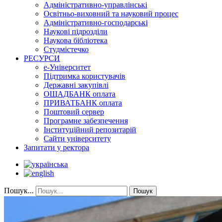
Адміністративно-управлінські
Освітньо-виховний та науковий процес
Адміністративно-господарські
Наукові підрозділи
Наукова бібліотека
Студмістечко
РЕСУРСИ
е-Університет
Підтримка користувачів
Державні закупівлі
ОЩАДБАНК оплата
ПРИВАТБАНК оплата
Поштовий сервер
Програмне забезпечення
Інституційний репозитарій
Сайти університету
Запитати у ректора
Пошук...
Пошук