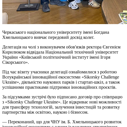
Черкаського національного університету імені Богдана
Хмельницького вивчає передовий досвід колег.
Делегація на чолі з виконувачем обов'язків ректора Євгенієм
Кирилюком відвідала Національний технічний університет
України «Київський політехнічний інститут імені Ігоря
Сікорського».
Під час візиту учасники делегації ознайомилися з роботою
Всеукраїнської інноваційної екосистеми «Sikorsky Challenge
Ukraine», діяльністю наукових парків і стартап-шкіл, а також
успішними практиками підтримки інноваційних проєктів.
За підсумками зустрічі було підписано договір про співпрацю
з «Sikorsky Challenge Ukraine». Це відкриває нові можливості
для трансферу технологій, залучення інвестицій та розвитку
партнерства між освітою, наукою і бізнесом.
— Переконаний, що для ЧНУ ім. Б. Хмельницького розвиток
інноваційної екосистеми є одним із важливих стратегічних