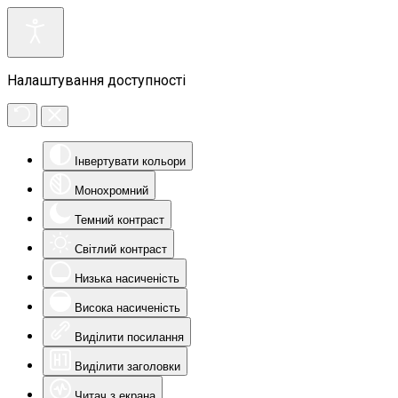
Налаштування доступності
Інвертувати кольори
Монохромний
Темний контраст
Світлий контраст
Низька насиченість
Висока насиченість
Виділити посилання
Виділити заголовки
Читач з екрана