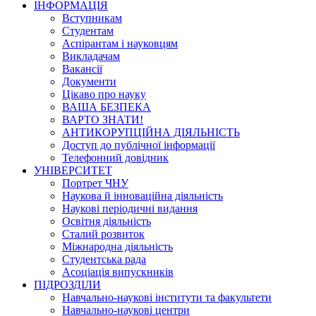
ІНФОРМАЦІЯ
Вступникам
Студентам
Аспірантам і науковцям
Викладачам
Вакансії
Документи
Цікаво про науку
ВАША БЕЗПЕКА
ВАРТО ЗНАТИ!
АНТИКОРУПЦІЙНА ДІЯЛЬНІСТЬ
Доступ до публічної інформації
Телефонний довідник
УНІВЕРСИТЕТ
Портрет ЧНУ
Наукова й інноваційна діяльність
Наукові періодичні видання
Освітня діяльність
Сталий розвиток
Міжнародна діяльність
Студентська рада
Асоціація випускників
ПІДРОЗДІЛИ
Навчально-наукові інститути та факультети
Навчально-наукові центри