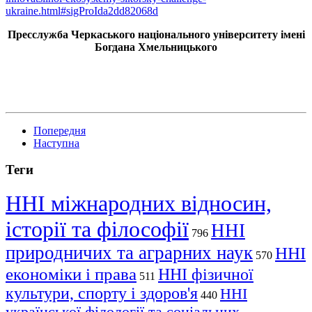
ukraine.html#sigProIda2dd82068d
Пресслужба Черкаського національного університету імені
Богдана Хмельницького
Попередня
Наступна
Теги
ННІ міжнародних відносин,
історії та філософії
ННІ
796
природничих та аграрних наук
ННІ
570
економіки і права
ННІ фізичної
511
культури, спорту і здоров'я
ННІ
440
української філології та соціальних