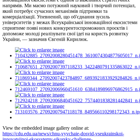
напрямів. Ми маємо потужний науковий і творчий потенціал,
який потребує сучасних механізмів підтримки та
комерціалізації. Упевнений, що об'єднання зусиль
університетів у межах Всеукраїнської інноваційної екосистеми
сприятиме появі нових конкурентоспроможних проєктів і
допоможе молоді реалізувати свої ідеї на користь розвитку
України, — зазначив Євгеній Кирилюк.
View the embedded image gallery online at:
https://cdu.edu.ua/news/chnu-vyvchaie-dosvid-vseukrainskoi-
innovatsiinoi-ekosystemy-sikorsky-challenge-