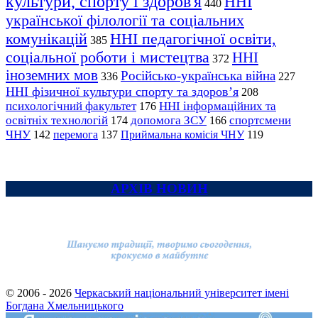
культури, спорту і здоров'я
ННІ
440
української філології та соціальних
комунікацій
ННІ педагогічної освіти,
385
соціальної роботи і мистецтва
ННІ
372
іноземних мов
Російсько-українська війна
336
227
ННІ фізичної культури спорту та здоров’я
208
психологічний факультет
ННІ інформаційних та
176
освітніх технологій
допомога ЗСУ
спортсмени
174
166
ЧНУ
перемога
142
137
Приймальна комісія ЧНУ
119
АРХІВ НОВИН
© 2006 - 2026
Черкаський національний університет імені
Богдана Хмельницького