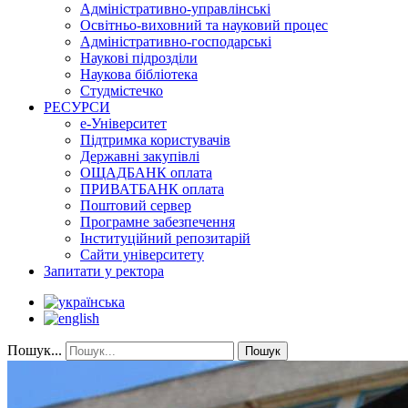
Адміністративно-управлінські
Освітньо-виховний та науковий процес
Адміністративно-господарські
Наукові підрозділи
Наукова бібліотека
Студмістечко
РЕСУРСИ
е-Університет
Підтримка користувачів
Державні закупівлі
ОЩАДБАНК оплата
ПРИВАТБАНК оплата
Поштовий сервер
Програмне забезпечення
Інституційний репозитарій
Сайти університету
Запитати у ректора
Пошук...
Пошук