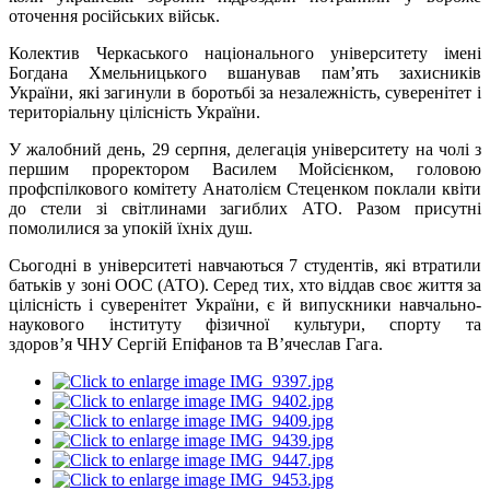
оточення російських військ.
Колектив Черкаського національного університету імені
Богдана Хмельницького вшанував пам’ять захисників
України, які загинули в боротьбі за незалежність, суверенітет і
територіальну цілісність України.
У жалобний день, 29 серпня, делегація університету на чолі з
першим проректором Василем Мойсієнком, головою
профспілкового комітету Анатолієм Стеценком поклали квіти
до стели зі світлинами загиблих АТО. Разом присутні
помолилися за упокій їхніх душ.
Сьогодні в університеті навчаються 7 студентів, які втратили
батьків у зоні ООС (АТО). Серед тих, хто віддав своє життя за
цілісність і суверенітет України, є й випускники навчально-
наукового інституту фізичної культури, спорту та
здоров’я ЧНУ Сергій Епіфанов та В’ячеслав Гага.