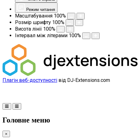
Режим читання
Масштабування
100
%
Розмір шрифту
100
%
Висота лінії
100
%
Інтервал між літерами
100
%
Плагін веб-доступності
від DJ-Extensions.com
Головне меню
×