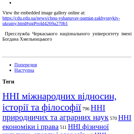
View the embedded image gallery online at:
https://cdu.edu.ua/news/chnu-vshanuvav-pamiat-zakhysnykiv-
ukrainy.html#sigProId4269a270b1
Пресслужба Черкаського національного університету імені
Богдана Хмельницького
Попередня
Наступна
Теги
ННІ міжнародних відносин,
історії та філософії
ННІ
796
природничих та аграрних наук
ННІ
570
економіки і права
ННІ фізичної
511