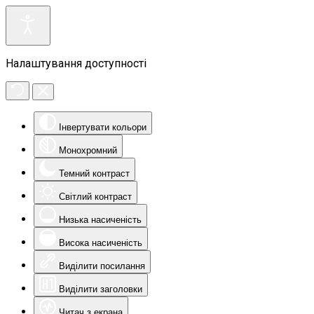
Налаштування доступності
Інвертувати кольори
Монохромний
Темний контраст
Світлий контраст
Низька насиченість
Висока насиченість
Виділити посилання
Виділити заголовки
Читач з екрана