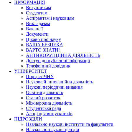
ІНФОРМАЦІЯ
Вступникам
Студентам
Аспірантам і науковцям
Викладачам
Вакансії
Документи
Цікаво про науку
ВАША БЕЗПЕКА
ВАРТО ЗНАТИ!
АНТИКОРУПЦІЙНА ДІЯЛЬНІСТЬ
Доступ до публічної інформації
Телефонний довідник
УНІВЕРСИТЕТ
Портрет ЧНУ
Наукова й інноваційна діяльність
Наукові періодичні видання
Освітня діяльність
Сталий розвиток
Міжнародна діяльність
Студентська рада
Асоціація випускників
ПІДРОЗДІЛИ
Навчально-наукові інститути та факультети
Навчально-наукові центри