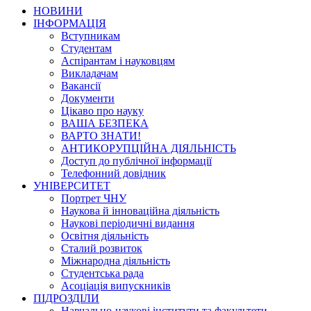
НОВИНИ
ІНФОРМАЦІЯ
Вступникам
Студентам
Аспірантам і науковцям
Викладачам
Вакансії
Документи
Цікаво про науку
ВАША БЕЗПЕКА
ВАРТО ЗНАТИ!
АНТИКОРУПЦІЙНА ДІЯЛЬНІСТЬ
Доступ до публічної інформації
Телефонний довідник
УНІВЕРСИТЕТ
Портрет ЧНУ
Наукова й інноваційна діяльність
Наукові періодичні видання
Освітня діяльність
Сталий розвиток
Міжнародна діяльність
Студентська рада
Асоціація випускників
ПІДРОЗДІЛИ
Навчально-наукові інститути та факультети