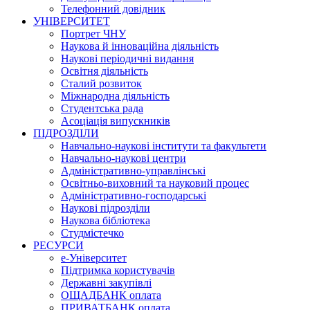
Телефонний довідник
УНІВЕРСИТЕТ
Портрет ЧНУ
Наукова й інноваційна діяльність
Наукові періодичні видання
Освітня діяльність
Сталий розвиток
Міжнародна діяльність
Студентська рада
Асоціація випускників
ПІДРОЗДІЛИ
Навчально-наукові інститути та факультети
Навчально-наукові центри
Адміністративно-управлінські
Освітньо-виховний та науковий процес
Адміністративно-господарські
Наукові підрозділи
Наукова бібліотека
Студмістечко
РЕСУРСИ
е-Університет
Підтримка користувачів
Державні закупівлі
ОЩАДБАНК оплата
ПРИВАТБАНК оплата