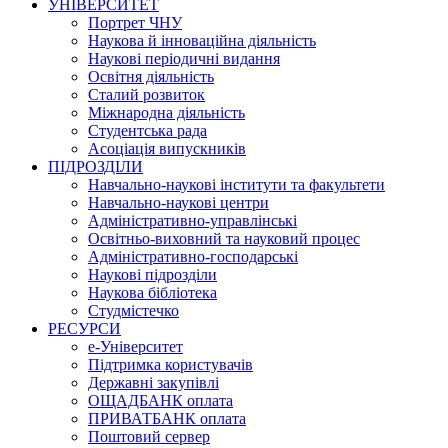
УНІВЕРСИТЕТ
Портрет ЧНУ
Наукова й інноваційна діяльність
Наукові періодичні видання
Освітня діяльність
Сталий розвиток
Міжнародна діяльність
Студентська рада
Асоціація випускників
ПІДРОЗДІЛИ
Навчально-наукові інститути та факультети
Навчально-наукові центри
Адміністративно-управлінські
Освітньо-виховний та науковий процес
Адміністративно-господарські
Наукові підрозділи
Наукова бібліотека
Студмістечко
РЕСУРСИ
е-Університет
Підтримка користувачів
Державні закупівлі
ОЩАДБАНК оплата
ПРИВАТБАНК оплата
Поштовий сервер