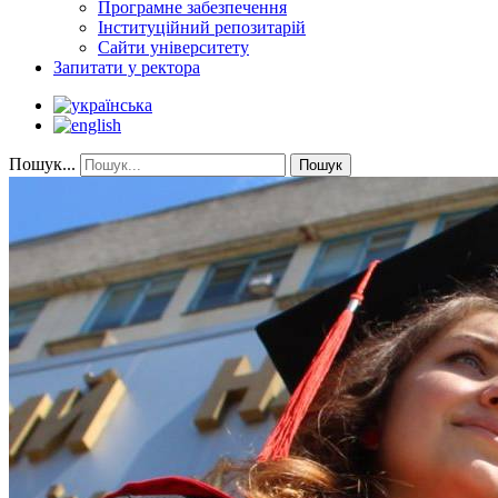
Програмне забезпечення
Інституційний репозитарій
Сайти університету
Запитати у ректора
Пошук...
Пошук