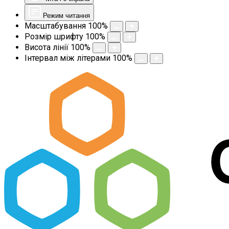
Режим читання
Масштабування
100
%
Розмір шрифту
100
%
Висота лінії
100
%
Інтервал між літерами
100
%