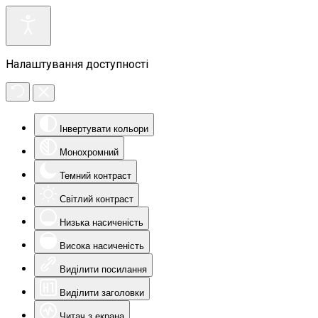
Налаштування доступності
Інвертувати кольори
Монохромний
Темний контраст
Світлий контраст
Низька насиченість
Висока насиченість
Виділити посилання
Виділити заголовки
Читач з екрана