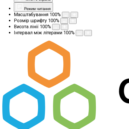
Режим читання
Масштабування
100
%
Розмір шрифту
100
%
Висота лінії
100
%
Інтервал між літерами
100
%