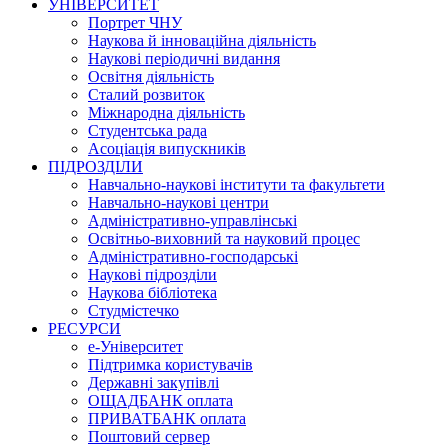
УНІВЕРСИТЕТ
Портрет ЧНУ
Наукова й інноваційна діяльність
Наукові періодичні видання
Освітня діяльність
Сталий розвиток
Міжнародна діяльність
Студентська рада
Асоціація випускників
ПІДРОЗДІЛИ
Навчально-наукові інститути та факультети
Навчально-наукові центри
Адміністративно-управлінські
Освітньо-виховний та науковий процес
Адміністративно-господарські
Наукові підрозділи
Наукова бібліотека
Студмістечко
РЕСУРСИ
е-Університет
Підтримка користувачів
Державні закупівлі
ОЩАДБАНК оплата
ПРИВАТБАНК оплата
Поштовий сервер