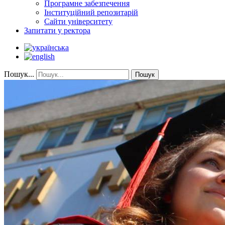
Програмне забезпечення
Інституційний репозитарій
Сайти університету
Запитати у ректора
Пошук...
Пошук