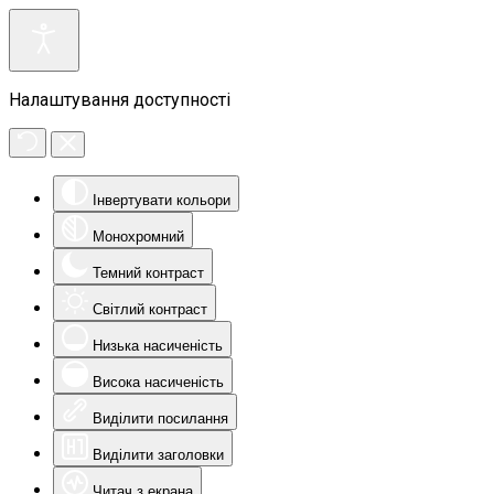
Налаштування доступності
Інвертувати кольори
Монохромний
Темний контраст
Світлий контраст
Низька насиченість
Висока насиченість
Виділити посилання
Виділити заголовки
Читач з екрана