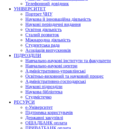
Телефонний довідник
УНІВЕРСИТЕТ
Портрет ЧНУ
Наукова й інноваційна діяльність
Наукові періодичні видання
Освітня діяльність
Сталий розвиток
Міжнародна діяльність
Студентська рада
Асоціація випускників
ПІДРОЗДІЛИ
Навчально-наукові інститути та факультети
Навчально-наукові центри
Адміністративно-управлінські
Освітньо-виховний та науковий процес
Адміністративно-господарські
Наукові підрозділи
Наукова бібліотека
Студмістечко
РЕСУРСИ
е-Університет
Підтримка користувачів
Державні закупівлі
ОЩАДБАНК оплата
ПРИВАТБАНК оплата