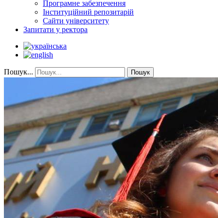
Програмне забезпечення
Інституційний репозитарій
Сайти університету
Запитати у ректора
Пошук...
Пошук