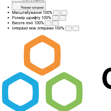
Режим читання
Масштабування
100
%
Розмір шрифту
100
%
Висота лінії
100
%
Інтервал між літерами
100
%