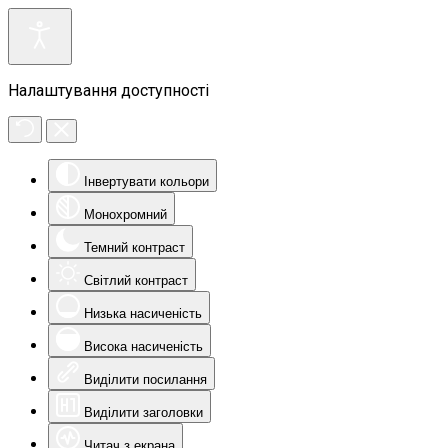
Налаштування доступності
Інвертувати кольори
Монохромний
Темний контраст
Світлий контраст
Низька насиченість
Висока насиченість
Виділити посилання
Виділити заголовки
Читач з екрана