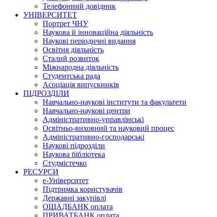
Телефонний довідник
УНІВЕРСИТЕТ
Портрет ЧНУ
Наукова й інноваційна діяльність
Наукові періодичні видання
Освітня діяльність
Сталий розвиток
Міжнародна діяльність
Студентська рада
Асоціація випускників
ПІДРОЗДІЛИ
Навчально-наукові інститути та факультети
Навчально-наукові центри
Адміністративно-управлінські
Освітньо-виховний та науковий процес
Адміністративно-господарські
Наукові підрозділи
Наукова бібліотека
Студмістечко
РЕСУРСИ
е-Університет
Підтримка користувачів
Державні закупівлі
ОЩАДБАНК оплата
ПРИВАТБАНК оплата