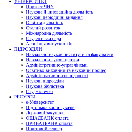
УНІВЕРСИТЕТ
Портрет ЧНУ
Наукова й інноваційна діяльність
Наукові періодичні видання
Освітня діяльність
Сталий розвиток
Міжнародна діяльність
Студентська рада
Асоціація випускників
ПІДРОЗДІЛИ
Навчально-наукові інститути та факультети
Навчально-наукові центри
Адміністративно-управлінські
Освітньо-виховний та науковий процес
Адміністративно-господарські
Наукові підрозділи
Наукова бібліотека
Студмістечко
РЕСУРСИ
е-Університет
Підтримка користувачів
Державні закупівлі
ОЩАДБАНК оплата
ПРИВАТБАНК оплата
Поштовий сервер