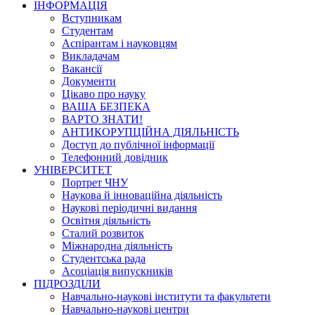
ІНФОРМАЦІЯ
Вступникам
Студентам
Аспірантам і науковцям
Викладачам
Вакансії
Документи
Цікаво про науку
ВАША БЕЗПЕКА
ВАРТО ЗНАТИ!
АНТИКОРУПЦІЙНА ДІЯЛЬНІСТЬ
Доступ до публічної інформації
Телефонний довідник
УНІВЕРСИТЕТ
Портрет ЧНУ
Наукова й інноваційна діяльність
Наукові періодичні видання
Освітня діяльність
Сталий розвиток
Міжнародна діяльність
Студентська рада
Асоціація випускників
ПІДРОЗДІЛИ
Навчально-наукові інститути та факультети
Навчально-наукові центри