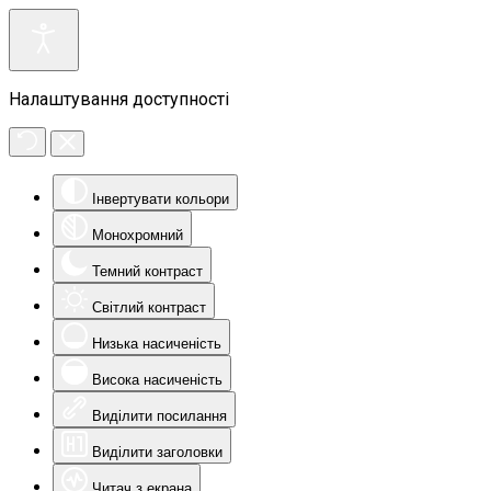
Налаштування доступності
Інвертувати кольори
Монохромний
Темний контраст
Світлий контраст
Низька насиченість
Висока насиченість
Виділити посилання
Виділити заголовки
Читач з екрана