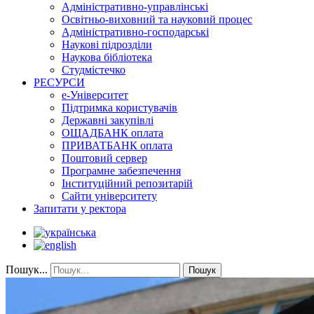
Адміністративно-управлінські
Освітньо-виховний та науковий процес
Адміністративно-господарські
Наукові підрозділи
Наукова бібліотека
Студмістечко
РЕСУРСИ
е-Університет
Підтримка користувачів
Державні закупівлі
ОЩАДБАНК оплата
ПРИВАТБАНК оплата
Поштовий сервер
Програмне забезпечення
Інституційний репозитарій
Сайти університету
Запитати у ректора
Пошук...
Пошук