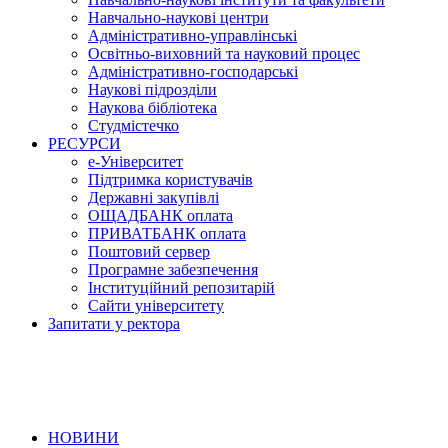
Навчально-наукові центри
Адміністративно-управлінські
Освітньо-виховний та науковий процес
Адміністративно-господарські
Наукові підрозділи
Наукова бібліотека
Студмістечко
РЕСУРСИ
е-Університет
Підтримка користувачів
Державні закупівлі
ОЩАДБАНК оплата
ПРИВАТБАНК оплата
Поштовий сервер
Програмне забезпечення
Інституційний репозитарій
Сайти університету
Запитати у ректора
НОВИНИ