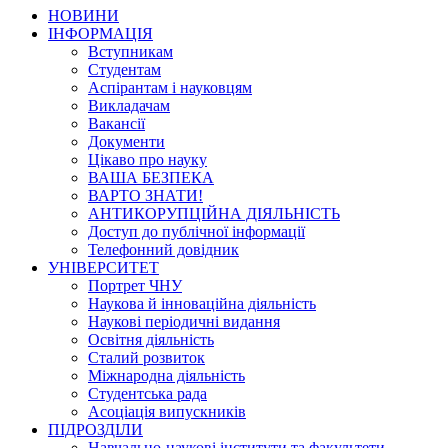
НОВИНИ
ІНФОРМАЦІЯ
Вступникам
Студентам
Аспірантам і науковцям
Викладачам
Вакансії
Документи
Цікаво про науку
ВАША БЕЗПЕКА
ВАРТО ЗНАТИ!
АНТИКОРУПЦІЙНА ДІЯЛЬНІСТЬ
Доступ до публічної інформації
Телефонний довідник
УНІВЕРСИТЕТ
Портрет ЧНУ
Наукова й інноваційна діяльність
Наукові періодичні видання
Освітня діяльність
Сталий розвиток
Міжнародна діяльність
Студентська рада
Асоціація випускників
ПІДРОЗДІЛИ
Навчально-наукові інститути та факультети