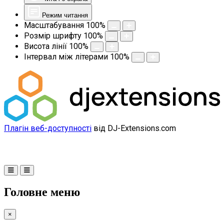
Режим читання
Масштабування
100
%
Розмір шрифту
100
%
Висота лінії
100
%
Інтервал між літерами
100
%
Плагін веб-доступності
від DJ-Extensions.com
Головне меню
×