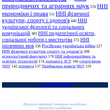
природничих та аграрних наук
ННІ
570
економіки і права
ННІ фізичної
511
культури, спорту і здоров'я
ННІ
440
української філології та соціальних
комунікацій
ННІ педагогічної освіти,
385
соціальної роботи і мистецтва
ННІ
372
іноземних мов
Російсько-українська війна
336
227
ННІ фізичної культури спорту та здоров’я
208
психологічний факультет
ННІ інформаційних та
176
освітніх технологій
допомога ЗСУ
спортсмени
174
166
ЧНУ
перемога
142
137
Приймальна комісія ЧНУ
119
АРХІВ НОВИН