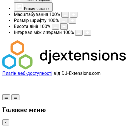
Режим читання
Масштабування
100
%
Розмір шрифту
100
%
Висота лінії
100
%
Інтервал між літерами
100
%
Плагін веб-доступності
від DJ-Extensions.com
Головне меню
×