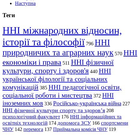
Наступна
Теги
ННІ міжнародних відносин,
історії та філософії
ННІ
796
природничих та аграрних наук
ННІ
570
економіки і права
ННІ фізичної
511
культури, спорту і здоров'я
ННІ
440
української філології та соціальних
комунікацій
ННІ педагогічної освіти,
385
соціальної роботи і мистецтва
ННІ
372
іноземних мов
Російсько-українська війна
336
227
ННІ фізичної культури спорту та здоров’я
208
психологічний факультет
ННІ інформаційних та
176
освітніх технологій
допомога ЗСУ
спортсмени
174
166
ЧНУ
перемога
142
137
Приймальна комісія ЧНУ
119