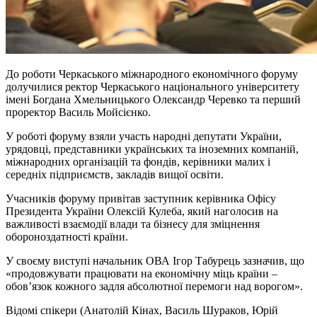
До роботи Черкаського міжнародного економічного форуму
долучилися ректор Черкаського національного університету
імені Богдана Хмельницького Олександр Черевко та перший
проректор Василь Мойсієнко.
У роботі форуму взяли участь народні депутати України,
урядовці, представники українських та іноземних компаній,
міжнародних організацій та фондів, керівники малих і
середніх підприємств, закладів вищої освіти.
Учасників форуму привітав заступник керівника Офісу
Президента України Олексій Кулеба, який наголосив на
важливості взаємодії влади та бізнесу для зміцнення
обороноздатності країни.
У своєму виступі начальник ОВА Ігор Табурець зазначив, що
«продовжувати працювати на економічну міць країни –
обов’язок кожного задля абсолютної перемоги над ворогом».
Відомі спікери (Анатолій Кінах, Василь Шураков, Юрій