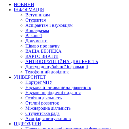
НОВИНИ
ІНФОРМАЦІЯ
Вступникам
Студентам
Аспірантам і науковцям
Викладачам
Вакансії
Документи
Цікаво про науку
ВАША БЕЗПЕКА
ВАРТО ЗНАТИ!
АНТИКОРУПЦІЙНА ДІЯЛЬНІСТЬ
Доступ до публічної інформації
Телефонний довідник
УНІВЕРСИТЕТ
Портрет ЧНУ
Наукова й інноваційна діяльність
Наукові періодичні видання
Освітня діяльність
Сталий розвиток
Міжнародна діяльність
Студентська рада
Асоціація випускників
ПІДРОЗДІЛИ
Навчально-наукові інститути та факультети