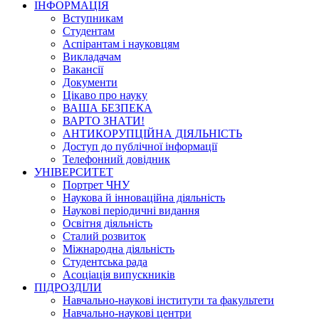
ІНФОРМАЦІЯ
Вступникам
Студентам
Аспірантам і науковцям
Викладачам
Вакансії
Документи
Цікаво про науку
ВАША БЕЗПЕКА
ВАРТО ЗНАТИ!
АНТИКОРУПЦІЙНА ДІЯЛЬНІСТЬ
Доступ до публічної інформації
Телефонний довідник
УНІВЕРСИТЕТ
Портрет ЧНУ
Наукова й інноваційна діяльність
Наукові періодичні видання
Освітня діяльність
Сталий розвиток
Міжнародна діяльність
Студентська рада
Асоціація випускників
ПІДРОЗДІЛИ
Навчально-наукові інститути та факультети
Навчально-наукові центри