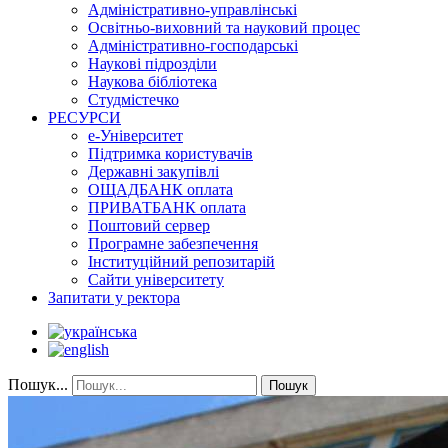
Адміністративно-управлінські
Освітньо-виховний та науковий процес
Адміністративно-господарські
Наукові підрозділи
Наукова бібліотека
Студмістечко
РЕСУРСИ
е-Університет
Підтримка користувачів
Державні закупівлі
ОЩАДБАНК оплата
ПРИВАТБАНК оплата
Поштовий сервер
Програмне забезпечення
Інституційний репозитарій
Сайти університету
Запитати у ректора
Пошук...
Пошук