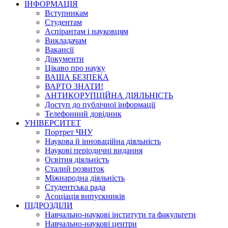
ІНФОРМАЦІЯ
Вступникам
Студентам
Аспірантам і науковцям
Викладачам
Вакансії
Документи
Цікаво про науку
ВАША БЕЗПЕКА
ВАРТО ЗНАТИ!
АНТИКОРУПЦІЙНА ДІЯЛЬНІСТЬ
Доступ до публічної інформації
Телефонний довідник
УНІВЕРСИТЕТ
Портрет ЧНУ
Наукова й інноваційна діяльність
Наукові періодичні видання
Освітня діяльність
Сталий розвиток
Міжнародна діяльність
Студентська рада
Асоціація випускників
ПІДРОЗДІЛИ
Навчально-наукові інститути та факультети
Навчально-наукові центри