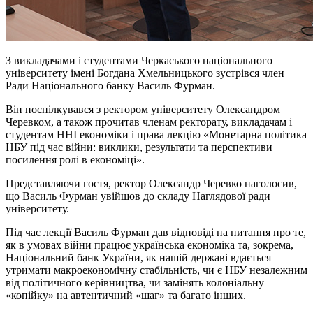
З викладачами і студентами Черкаського національного
університету імені Богдана Хмельницького зустрівся член
Ради Національного банку Василь Фурман.
Він поспілкувався з ректором університету Олександром
Черевком, а також прочитав членам ректорату, викладачам і
студентам ННІ економіки і права лекцію «Монетарна політика
НБУ під час війни: виклики, результати та перспективи
посилення ролі в економіці».
Представляючи гостя, ректор Олександр Черевко наголосив,
що Василь Фурман увійшов до складу Наглядової ради
університету.
Під час лекції Василь Фурман дав відповіді на питання про те,
як в умовах війни працює українська економіка та, зокрема,
Національний банк України, як нашій державі вдається
утримати макроекономічну стабільність, чи є НБУ незалежним
від політичного керівництва, чи замінять колоніальну
«копійку» на автентичний «шаг» та багато інших.