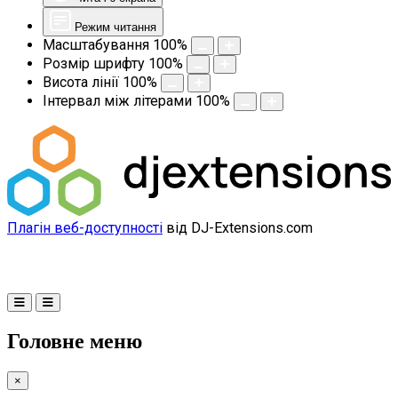
Режим читання
Масштабування
100
%
Розмір шрифту
100
%
Висота лінії
100
%
Інтервал між літерами
100
%
Плагін веб-доступності
від DJ-Extensions.com
Головне меню
×