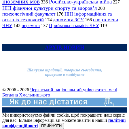
іноземних мов
Російсько-українська війна
336
227
ННІ фізичної культури спорту та здоров’я
208
психологічний факультет
ННІ інформаційних та
176
освітніх технологій
допомога ЗСУ
спортсмени
174
166
ЧНУ
перемога
142
137
Приймальна комісія ЧНУ
119
АРХІВ НОВИН
© 2006 - 2026
Черкаський національний університет імені
Богдана Хмельницького
Ми використовуємо файли cookie, щоб покращити наш сервіс
для вас. Більше інформації ви можете знайти в нашій
політиці
конфіденційності
ПРИЙНЯТИ