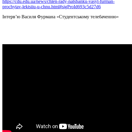
https://cdu.edu.ua/news/chlen-rady-natsbanku-vasyl-furman-
prochytav-lektsiiu-u-chnu.html#sigProId693c5d27d6
Інтерв’ю Василя Фурмана «Студентському телебаченню»