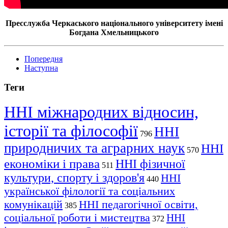
Пресслужба Черкаського національного університету імені
Богдана Хмельницького
Попередня
Наступна
Теги
ННІ міжнародних відносин,
історії та філософії
ННІ
796
природничих та аграрних наук
ННІ
570
економіки і права
ННІ фізичної
511
культури, спорту і здоров'я
ННІ
440
української філології та соціальних
комунікацій
ННІ педагогічної освіти,
385
соціальної роботи і мистецтва
ННІ
372