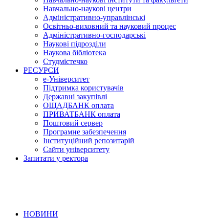
Навчально-наукові центри
Адміністративно-управлінські
Освітньо-виховний та науковий процес
Адміністративно-господарські
Наукові підрозділи
Наукова бібліотека
Студмістечко
РЕСУРСИ
е-Університет
Підтримка користувачів
Державні закупівлі
ОЩАДБАНК оплата
ПРИВАТБАНК оплата
Поштовий сервер
Програмне забезпечення
Інституційний репозитарій
Сайти університету
Запитати у ректора
НОВИНИ