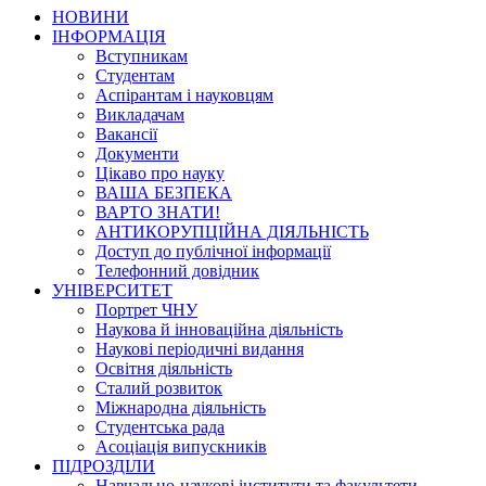
НОВИНИ
ІНФОРМАЦІЯ
Вступникам
Студентам
Аспірантам і науковцям
Викладачам
Вакансії
Документи
Цікаво про науку
ВАША БЕЗПЕКА
ВАРТО ЗНАТИ!
АНТИКОРУПЦІЙНА ДІЯЛЬНІСТЬ
Доступ до публічної інформації
Телефонний довідник
УНІВЕРСИТЕТ
Портрет ЧНУ
Наукова й інноваційна діяльність
Наукові періодичні видання
Освітня діяльність
Сталий розвиток
Міжнародна діяльність
Студентська рада
Асоціація випускників
ПІДРОЗДІЛИ
Навчально-наукові інститути та факультети