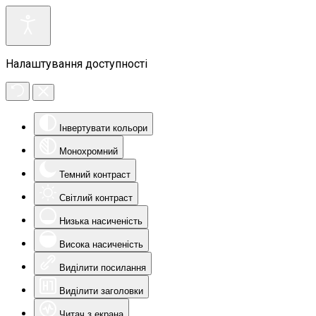
Налаштування доступності
Інвертувати кольори
Монохромний
Темний контраст
Світлий контраст
Низька насиченість
Висока насиченість
Виділити посилання
Виділити заголовки
Читач з екрана