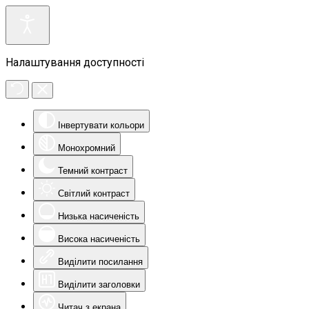
Налаштування доступності
Інвертувати кольори
Монохромний
Темний контраст
Світлий контраст
Низька насиченість
Висока насиченість
Виділити посилання
Виділити заголовки
Читач з екрана