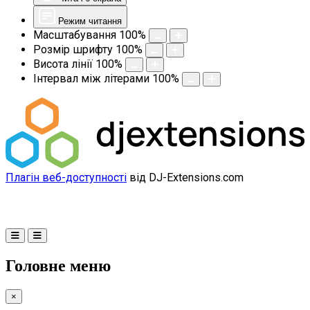
Режим читання
Масштабування
100
%
Розмір шрифту
100
%
Висота лінії
100
%
Інтервал між літерами
100
%
Плагін веб-доступності
від DJ-Extensions.com
Головне меню
×