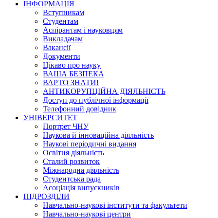
ІНФОРМАЦІЯ
Вступникам
Студентам
Аспірантам і науковцям
Викладачам
Вакансії
Документи
Цікаво про науку
ВАША БЕЗПЕКА
ВАРТО ЗНАТИ!
АНТИКОРУПЦІЙНА ДІЯЛЬНІСТЬ
Доступ до публічної інформації
Телефонний довідник
УНІВЕРСИТЕТ
Портрет ЧНУ
Наукова й інноваційна діяльність
Наукові періодичні видання
Освітня діяльність
Сталий розвиток
Міжнародна діяльність
Студентська рада
Асоціація випускників
ПІДРОЗДІЛИ
Навчально-наукові інститути та факультети
Навчально-наукові центри