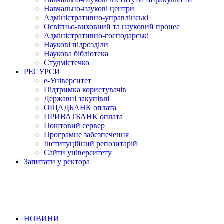
Навчально-наукові центри
Адміністративно-управлінські
Освітньо-виховний та науковий процес
Адміністративно-господарські
Наукові підрозділи
Наукова бібліотека
Студмістечко
РЕСУРСИ
е-Університет
Підтримка користувачів
Державні закупівлі
ОЩАДБАНК оплата
ПРИВАТБАНК оплата
Поштовий сервер
Програмне забезпечення
Інституційний репозитарій
Сайти університету
Запитати у ректора
НОВИНИ