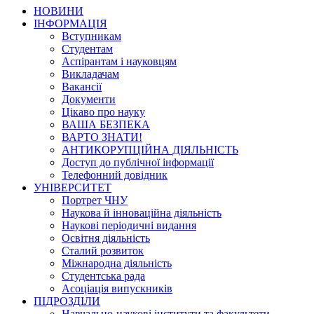
НОВИНИ
ІНФОРМАЦІЯ
Вступникам
Студентам
Аспірантам і науковцям
Викладачам
Вакансії
Документи
Цікаво про науку
ВАША БЕЗПЕКА
ВАРТО ЗНАТИ!
АНТИКОРУПЦІЙНА ДІЯЛЬНІСТЬ
Доступ до публічної інформації
Телефонний довідник
УНІВЕРСИТЕТ
Портрет ЧНУ
Наукова й інноваційна діяльність
Наукові періодичні видання
Освітня діяльність
Сталий розвиток
Міжнародна діяльність
Студентська рада
Асоціація випускників
ПІДРОЗДІЛИ
Навчально-наукові інститути та факультети