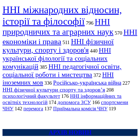
ННІ міжнародних відносин,
історії та філософії
ННІ
796
природничих та аграрних наук
ННІ
570
економіки і права
ННІ фізичної
511
культури, спорту і здоров'я
ННІ
440
української філології та соціальних
комунікацій
ННІ педагогічної освіти,
385
соціальної роботи і мистецтва
ННІ
372
іноземних мов
Російсько-українська війна
336
227
ННІ фізичної культури спорту та здоров’я
208
психологічний факультет
ННІ інформаційних та
176
освітніх технологій
допомога ЗСУ
спортсмени
174
166
ЧНУ
перемога
142
137
Приймальна комісія ЧНУ
119
АРХІВ НОВИН