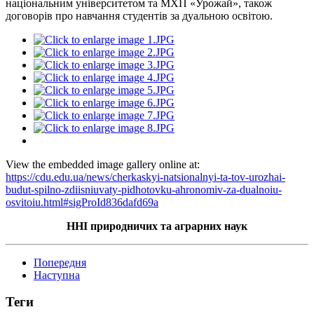
національним університетом та МХП «Урожай», також
договорів про навчання студентів за дуальною освітою.
View the embedded image gallery online at:
https://cdu.edu.ua/news/cherkaskyi-natsionalnyi-ta-tov-urozhai-
budut-spilno-zdiisniuvaty-pidhotovku-ahronomiv-za-dualnoiu-
osvitoiu.html#sigProId836dafd69a
ННІ природничих та аграрних наук
Попередня
Наступна
Теги