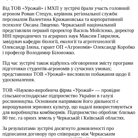
Від ТОВ «Урожай» і МХП у зустрічі брали участь головний
агроном Роман Стецун, керівник регіональної служби
персоналом Валентина Крижановська та корпоративний
психолог Оксана Лященко. Черкаський національний
представляли перший проректор Василь Мойсієнко, директор
ННІ природничих та аграрних наук Максим Гаврилюк,
завідувач кафедри біології, екології та агротехнологій
Олександр Ілюха, гарант ОП «Агрономія» Олександр Коробко
і професор Володимир Білоножко.
Під час зустрічі також відбулось обговорення змісту програми
підготовки студентів-агрономів у сучасних умовах;
представники ТОВ «Урожай» висловили побажання щодо її
удосконалення.
ТОВ «Науково-виробнича фірма «Урожай» — провідне
сільськогосподарське підприємство України в галузі
рослинництва. Основним напрямком його діяльності є
вирощування зернових культур, що надалі використовуються
для виробництва комбікормів. Підприємство обробляє близько
80 тис. га орних земель у Черкаській і Київській областях.
За результатами зустрічі досягнуто домовленості про
підписання договору про співпрацю між Черкаським