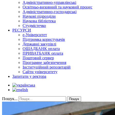
Адміністративно-управлінські
Освітньо-виховний та науковий процес
Адміністративно-господарські
Наукові підрозділи
Наукова бібліотека
Студмістечко
РЕСУРСИ
е-Університет
Підтримка користувачів
Державні закупівлі
ОЩАДБАНК оплата
ПРИВАТБАНК оплата
Поштовий сервер
Програмне забезпечення
Інституційний репозитарій
Сайти університету
Запитати у ректора
Пошук...
Пошук