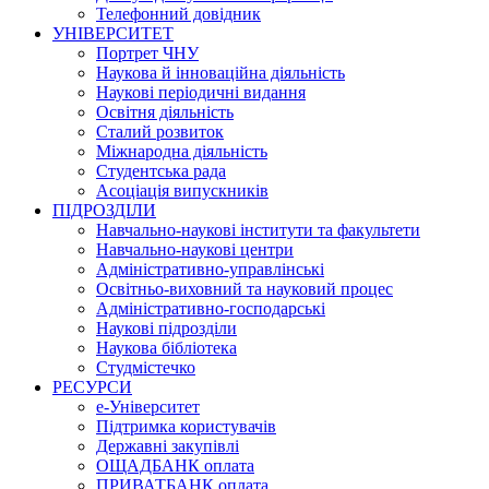
Телефонний довідник
УНІВЕРСИТЕТ
Портрет ЧНУ
Наукова й інноваційна діяльність
Наукові періодичні видання
Освітня діяльність
Сталий розвиток
Міжнародна діяльність
Студентська рада
Асоціація випускників
ПІДРОЗДІЛИ
Навчально-наукові інститути та факультети
Навчально-наукові центри
Адміністративно-управлінські
Освітньо-виховний та науковий процес
Адміністративно-господарські
Наукові підрозділи
Наукова бібліотека
Студмістечко
РЕСУРСИ
е-Університет
Підтримка користувачів
Державні закупівлі
ОЩАДБАНК оплата
ПРИВАТБАНК оплата