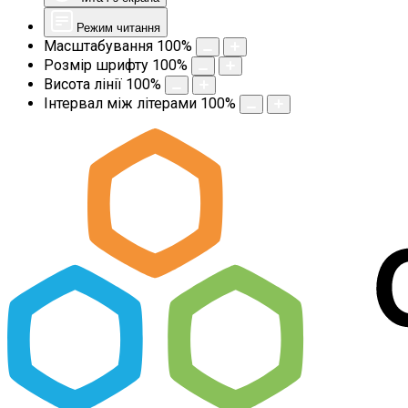
Режим читання
Масштабування
100
%
Розмір шрифту
100
%
Висота лінії
100
%
Інтервал між літерами
100
%