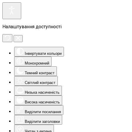
Налаштування доступності
Інвертувати кольори
Монохромний
Темний контраст
Світлий контраст
Низька насиченість
Висока насиченість
Виділити посилання
Виділити заголовки
Читач з екрана