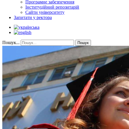
Програмне забезпечення
Інституційний репозитарій
Сайти університету
Запитати у ректора
Пошук...
Пошук