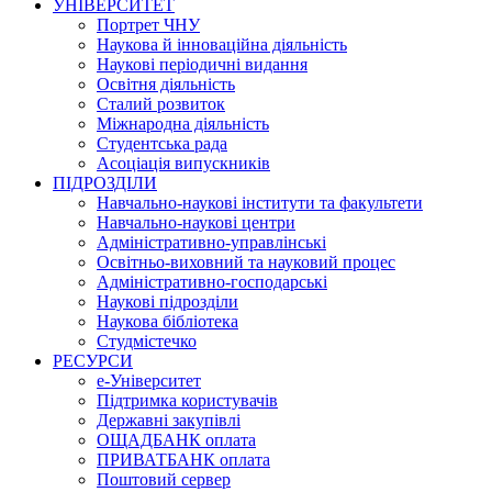
УНІВЕРСИТЕТ
Портрет ЧНУ
Наукова й інноваційна діяльність
Наукові періодичні видання
Освітня діяльність
Сталий розвиток
Міжнародна діяльність
Студентська рада
Асоціація випускників
ПІДРОЗДІЛИ
Навчально-наукові інститути та факультети
Навчально-наукові центри
Адміністративно-управлінські
Освітньо-виховний та науковий процес
Адміністративно-господарські
Наукові підрозділи
Наукова бібліотека
Студмістечко
РЕСУРСИ
е-Університет
Підтримка користувачів
Державні закупівлі
ОЩАДБАНК оплата
ПРИВАТБАНК оплата
Поштовий сервер