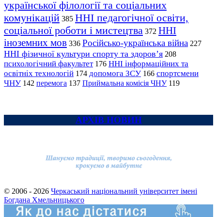
української філології та соціальних
комунікацій
ННІ педагогічної освіти,
385
соціальної роботи і мистецтва
ННІ
372
іноземних мов
Російсько-українська війна
336
227
ННІ фізичної культури спорту та здоров’я
208
психологічний факультет
ННІ інформаційних та
176
освітніх технологій
допомога ЗСУ
спортсмени
174
166
ЧНУ
перемога
142
137
Приймальна комісія ЧНУ
119
АРХІВ НОВИН
© 2006 - 2026
Черкаський національний університет імені
Богдана Хмельницького