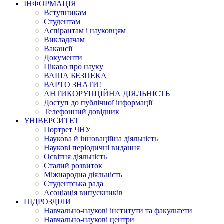
ІНФОРМАЦІЯ
Вступникам
Студентам
Аспірантам і науковцям
Викладачам
Вакансії
Документи
Цікаво про науку
ВАША БЕЗПЕКА
ВАРТО ЗНАТИ!
АНТИКОРУПЦІЙНА ДІЯЛЬНІСТЬ
Доступ до публічної інформації
Телефонний довідник
УНІВЕРСИТЕТ
Портрет ЧНУ
Наукова й інноваційна діяльність
Наукові періодичні видання
Освітня діяльність
Сталий розвиток
Міжнародна діяльність
Студентська рада
Асоціація випускників
ПІДРОЗДІЛИ
Навчально-наукові інститути та факультети
Навчально-наукові центри