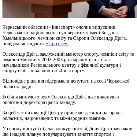
Черкаський обласний «Інваспорт» очолив випускник
Черкаського національного університету імені Богдана
Хмельницького, чемпіон світу та Європи Олександр Дріга,
повідомляє видання
«Про все».
Олександр Дріга, заслужений майстер спорту, чемпіон світу та
чемпіон Європи у 2002-2003 рр. паралімпієць, став
начальником Регіонального центру з фізичної культури і
спорту осіб з інвалідністю «Інваспорт».
Відповідне рішення підтримали депутати на сесії Черкаської
обласної ради.
Із січня минулого року Олександр Дріга вже виконував
обов'язки директора цього закладу.
За цей час вихованці Центру привезли десятки нагород з
обласних, національних та міжнародних змагань.
У своєму виступі під час конкурсного відбору Дріга зауважив,
що і надалі планує популяризувати заняття спортом і