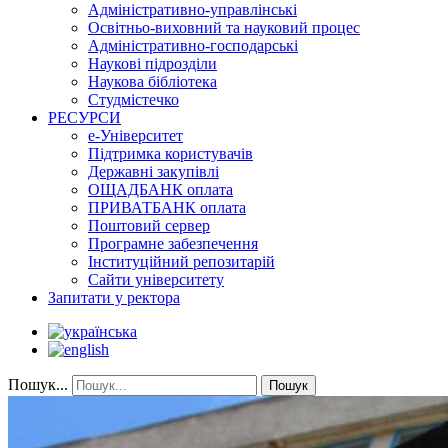
Адміністративно-управлінські
Освітньо-виховний та науковий процес
Адміністративно-господарські
Наукові підрозділи
Наукова бібліотека
Студмістечко
РЕСУРСИ
е-Університет
Підтримка користувачів
Державні закупівлі
ОЩАДБАНК оплата
ПРИВАТБАНК оплата
Поштовий сервер
Програмне забезпечення
Інституційний репозитарій
Сайти університету
Запитати у ректора
Пошук...
Пошук