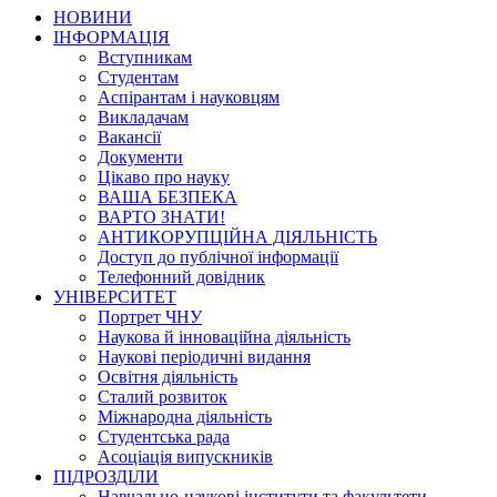
НОВИНИ
ІНФОРМАЦІЯ
Вступникам
Студентам
Аспірантам і науковцям
Викладачам
Вакансії
Документи
Цікаво про науку
ВАША БЕЗПЕКА
ВАРТО ЗНАТИ!
АНТИКОРУПЦІЙНА ДІЯЛЬНІСТЬ
Доступ до публічної інформації
Телефонний довідник
УНІВЕРСИТЕТ
Портрет ЧНУ
Наукова й інноваційна діяльність
Наукові періодичні видання
Освітня діяльність
Сталий розвиток
Міжнародна діяльність
Студентська рада
Асоціація випускників
ПІДРОЗДІЛИ
Навчально-наукові інститути та факультети