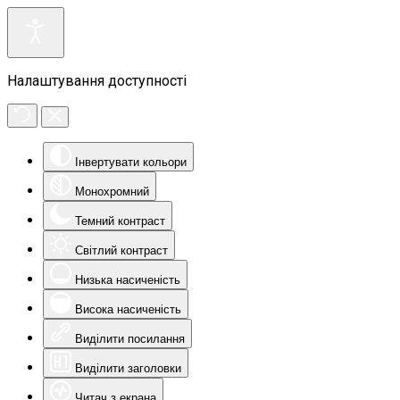
Налаштування доступності
Інвертувати кольори
Монохромний
Темний контраст
Світлий контраст
Низька насиченість
Висока насиченість
Виділити посилання
Виділити заголовки
Читач з екрана