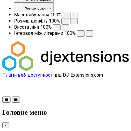
Режим читання
Масштабування
100
%
Розмір шрифту
100
%
Висота лінії
100
%
Інтервал між літерами
100
%
Плагін веб-доступності
від DJ-Extensions.com
Головне меню
×