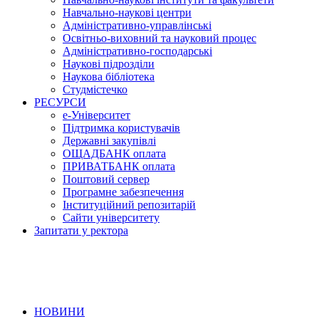
Навчально-наукові центри
Адміністративно-управлінські
Освітньо-виховний та науковий процес
Адміністративно-господарські
Наукові підрозділи
Наукова бібліотека
Студмістечко
РЕСУРСИ
е-Університет
Підтримка користувачів
Державні закупівлі
ОЩАДБАНК оплата
ПРИВАТБАНК оплата
Поштовий сервер
Програмне забезпечення
Інституційний репозитарій
Сайти університету
Запитати у ректора
НОВИНИ