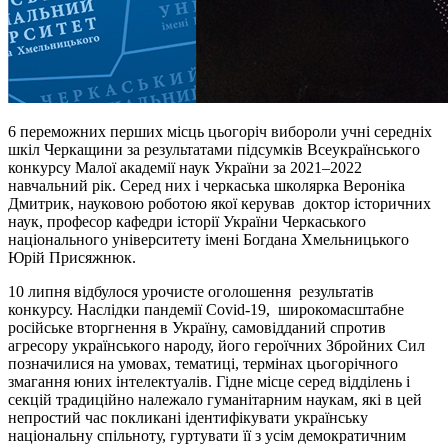
6 переможних перших місць цьогоріч вибороли учні середніх
шкіл Черкащини за результатами підсумків Всеукраїнського
конкурсу Малої академії наук України за 2021–2022
навчальний рік. Серед них і черкаська школярка Вероніка
Дмитрик, науковою роботою якої керував доктор історичних
наук, професор кафедри історії України Черкаського
національного університету імені Богдана Хмельницького
Юрій Присяжнюк.
10 липня відбулося урочисте оголошення результатів
конкурсу. Наслідки пандемії Covid-19, широкомасштабне
російське вторгнення в Україну, самовідданий спротив
агресору українського народу, його героїчних Збройних Сил
позначилися на умовах, тематиці, термінах цьогорічного
змагання юних інтелектуалів. Гідне місце серед відділень і
секцій традиційно належало гуманітарним наукам, які в цей
непростий час покликані ідентифікувати українську
національну спільноту, гуртувати її з усім демократичним