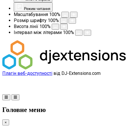
Режим читання
Масштабування
100
%
Розмір шрифту
100
%
Висота лінії
100
%
Інтервал між літерами
100
%
Плагін веб-доступності
від DJ-Extensions.com
Головне меню
×