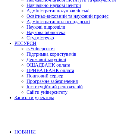
Навчально-наукові центри
Адміністративно-управлінські
Освітньо-виховний та науковий процес
Адміністративно-господарські
Наукові підрозділи
Наукова бібліотека
Студмістечко
РЕСУРСИ
е-Університет
Підтримка користувачів
Державні закупівлі
ОЩАДБАНК оплата
ПРИВАТБАНК оплата
Поштовий сервер
Програмне забезпечення
Інституційний репозитарій
Сайти університету
Запитати у ректора
НОВИНИ