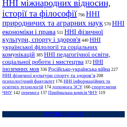
ННІ міжнародних відносин,
історії та філософії
ННІ
796
природничих та аграрних наук
ННІ
570
економіки і права
ННІ фізичної
511
культури, спорту і здоров'я
ННІ
440
української філології та соціальних
комунікацій
ННІ педагогічної освіти,
385
соціальної роботи і мистецтва
ННІ
372
іноземних мов
Російсько-українська війна
336
227
ННІ фізичної культури спорту та здоров’я
208
психологічний факультет
ННІ інформаційних та
176
освітніх технологій
допомога ЗСУ
спортсмени
174
166
ЧНУ
перемога
142
137
Приймальна комісія ЧНУ
119
АРХІВ НОВИН