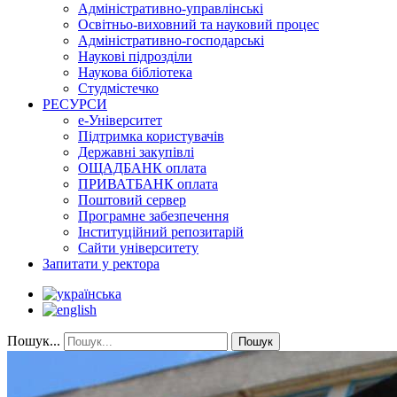
Адміністративно-управлінські
Освітньо-виховний та науковий процес
Адміністративно-господарські
Наукові підрозділи
Наукова бібліотека
Студмістечко
РЕСУРСИ
е-Університет
Підтримка користувачів
Державні закупівлі
ОЩАДБАНК оплата
ПРИВАТБАНК оплата
Поштовий сервер
Програмне забезпечення
Інституційний репозитарій
Сайти університету
Запитати у ректора
Пошук...
Пошук