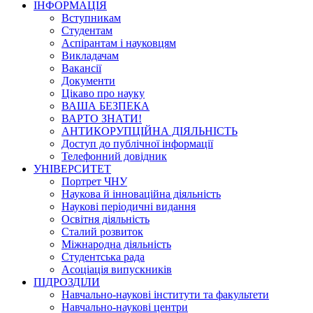
ІНФОРМАЦІЯ
Вступникам
Студентам
Аспірантам і науковцям
Викладачам
Вакансії
Документи
Цікаво про науку
ВАША БЕЗПЕКА
ВАРТО ЗНАТИ!
АНТИКОРУПЦІЙНА ДІЯЛЬНІСТЬ
Доступ до публічної інформації
Телефонний довідник
УНІВЕРСИТЕТ
Портрет ЧНУ
Наукова й інноваційна діяльність
Наукові періодичні видання
Освітня діяльність
Сталий розвиток
Міжнародна діяльність
Студентська рада
Асоціація випускників
ПІДРОЗДІЛИ
Навчально-наукові інститути та факультети
Навчально-наукові центри