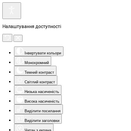
Налаштування доступності
Інвертувати кольори
Монохромний
Темний контраст
Світлий контраст
Низька насиченість
Висока насиченість
Виділити посилання
Виділити заголовки
Читач з екрана