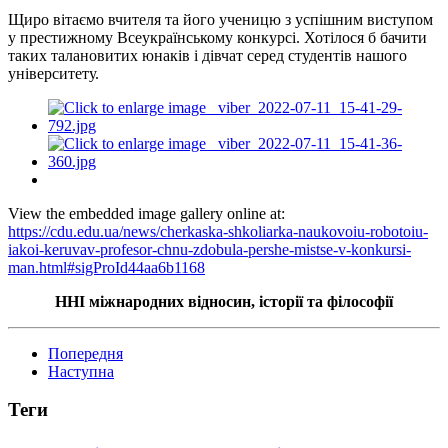
Щиро вітаємо вчителя та його ученицю з успішним виступом
у престижному Всеукраїнському конкурсі. Хотілося б бачити
таких талановитих юнаків і дівчат серед студентів нашого
університету.
View the embedded image gallery online at:
https://cdu.edu.ua/news/cherkaska-shkoliarka-naukovoiu-robotoiu-
iakoi-keruvav-profesor-chnu-zdobula-pershe-mistse-v-konkursi-
man.html#sigProId44aa6b1168
ННІ міжнародних відносин, історії та філософії
Попередня
Наступна
Теги