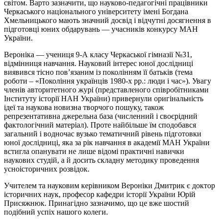
світом. Варто зазначити, що науково-педагогічні працівники
Черкаського національного університету імені Богдана
Хмельницького мають значний досвід і відчутні досягнення в
підготовці юних обдарувань — учасників конкурсу МАН
України.
Вероніка — учениця 9-А класу Черкаської гімназії №31,
відмінниця навчання. Науковий інтерес юної дослідниці
виявився тісно пов’язаним із поколінням її батьків (тема
роботи – «Покоління українців 1980-х рр.: люди і час»). Увагу
членів авторитетного журі (представленого співробітниками
Інституту історії НАН України) привернули оригінальність
ідеї та наукова новизна творчого пошуку, також
репрезентативна джерельна база (численний і своєрідний
фактологічний матеріал). Проте найбільше їм сподобався
загальний і водночас вузько тематичний рівень підготовки
юної дослідниці, яка за рік навчання в академії МАН України
встигла опанувати не лише відомі практичні навички
наукових студій, а й досить складну методику проведення
усноісторичних розвідок.
Учителем та науковим керівником Вероніки Дмитрик є доктор
історичних наук, професор кафедри історії України Юрій
Присяжнюк. Принагідно зазначимо, що це вже шостий
подібний успіх нашого колеги.