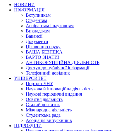
НОВИНИ
ІНФОРМАЦІЯ
Вступникам
Студентам
Аспірантам і науковцям
Викладачам
Вакансії
Документи
Цікаво про науку
ВАША БЕЗПЕКА
ВАРТО ЗНАТИ!
АНТИКОРУПЦІЙНА ДІЯЛЬНІСТЬ
Доступ до публічної інформації
Телефонний довідник
УНІВЕРСИТЕТ
Портрет ЧНУ
Наукова й інноваційна діяльність
Наукові періодичні видання
Освітня діяльність
Сталий розвиток
Міжнародна діяльність
Студентська рада
Асоціація випускників
ПІДРОЗДІЛИ
Навчально-наукові інститути та факультети