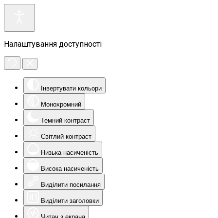
Налаштування доступності
Інвертувати кольори
Монохромний
Темний контраст
Світлий контраст
Низька насиченість
Висока насиченість
Виділити посилання
Виділити заголовки
Читач з екрана