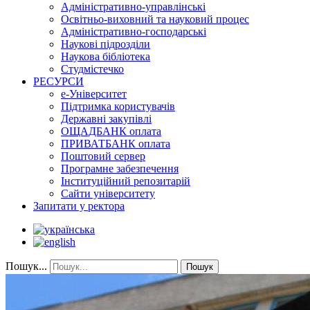
Адміністративно-управлінські
Освітньо-виховний та науковий процес
Адміністративно-господарські
Наукові підрозділи
Наукова бібліотека
Студмістечко
РЕСУРСИ
е-Університет
Підтримка користувачів
Державні закупівлі
ОЩАДБАНК оплата
ПРИВАТБАНК оплата
Поштовий сервер
Програмне забезпечення
Інституційний репозитарій
Сайти університету
Запитати у ректора
Пошук...
Пошук