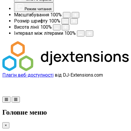
Режим читання
Масштабування
100
%
Розмір шрифту
100
%
Висота лінії
100
%
Інтервал між літерами
100
%
Плагін веб-доступності
від DJ-Extensions.com
Головне меню
×