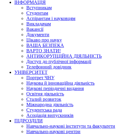
ІНФОРМАЦІЯ
Вступникам
Студентам
Аспірантам і науковцям
Викладачам
Вакансії
Документи
Цікаво про науку
ВАША БЕЗПЕКА
ВАРТО ЗНАТИ!
АНТИКОРУПЦІЙНА ДІЯЛЬНІСТЬ
Доступ до публічної інформації
Телефонний довідник
УНІВЕРСИТЕТ
Портрет ЧНУ
Наукова й інноваційна діяльність
Наукові періодичні видання
Освітня діяльність
Сталий розвиток
Міжнародна діяльність
Студентська рада
Асоціація випускників
ПІДРОЗДІЛИ
Навчально-наукові інститути та факультети
Навчально-наукові центри