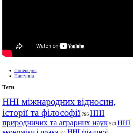
Попередня
Наступна
Теги
ННІ міжнародних відносин,
історії та філософії
ННІ
796
природничих та аграрних наук
ННІ
570
економіки і права
ННІ фізичної
511