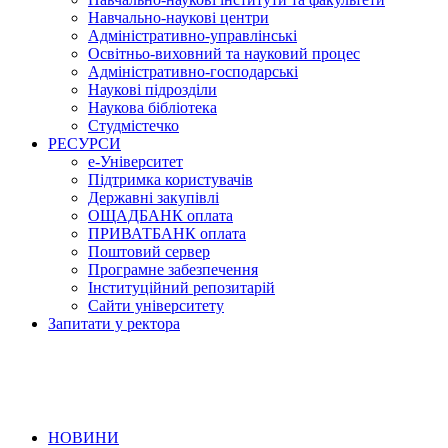
Навчально-наукові центри
Адміністративно-управлінські
Освітньо-виховний та науковий процес
Адміністративно-господарські
Наукові підрозділи
Наукова бібліотека
Студмістечко
РЕСУРСИ
е-Університет
Підтримка користувачів
Державні закупівлі
ОЩАДБАНК оплата
ПРИВАТБАНК оплата
Поштовий сервер
Програмне забезпечення
Інституційний репозитарій
Сайти університету
Запитати у ректора
НОВИНИ