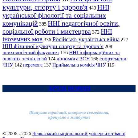
культури, спорту і здоров'я
ННІ
440
української філології та соціальних
комунікацій
ННІ педагогічної освіти,
385
соціальної роботи і мистецтва
ННІ
372
іноземних мов
Російсько-українська війна
336
227
ННІ фізичної культури спорту та здоров’я
208
психологічний факультет
ННІ інформаційних та
176
освітніх технологій
допомога ЗСУ
спортсмени
174
166
ЧНУ
перемога
142
137
Приймальна комісія ЧНУ
119
АРХІВ НОВИН
© 2006 - 2026
Черкаський національний університет імені