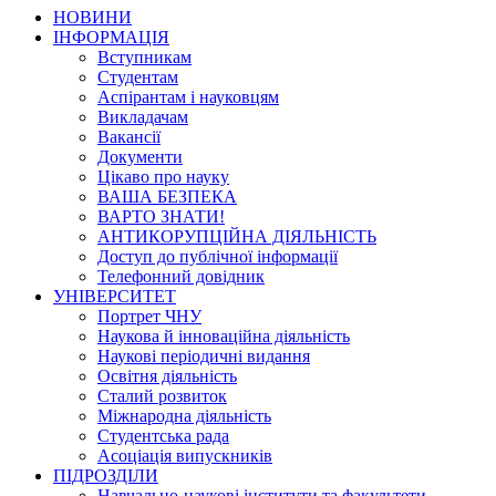
НОВИНИ
ІНФОРМАЦІЯ
Вступникам
Студентам
Аспірантам і науковцям
Викладачам
Вакансії
Документи
Цікаво про науку
ВАША БЕЗПЕКА
ВАРТО ЗНАТИ!
АНТИКОРУПЦІЙНА ДІЯЛЬНІСТЬ
Доступ до публічної інформації
Телефонний довідник
УНІВЕРСИТЕТ
Портрет ЧНУ
Наукова й інноваційна діяльність
Наукові періодичні видання
Освітня діяльність
Сталий розвиток
Міжнародна діяльність
Студентська рада
Асоціація випускників
ПІДРОЗДІЛИ
Навчально-наукові інститути та факультети