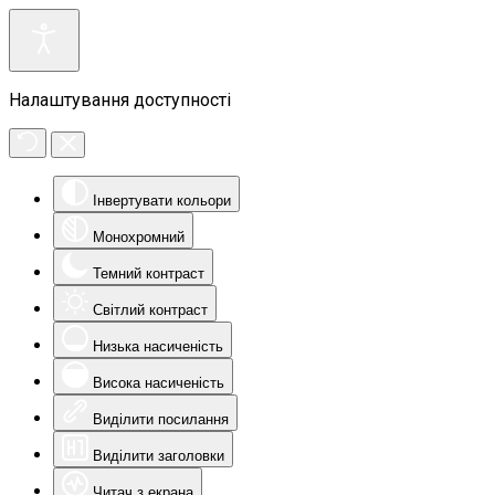
Налаштування доступності
Інвертувати кольори
Монохромний
Темний контраст
Світлий контраст
Низька насиченість
Висока насиченість
Виділити посилання
Виділити заголовки
Читач з екрана