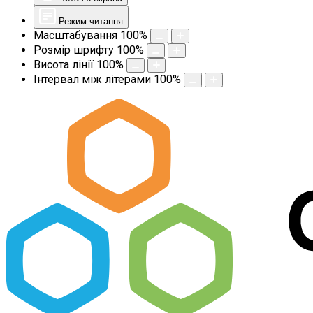
Режим читання
Масштабування
100
%
Розмір шрифту
100
%
Висота лінії
100
%
Інтервал між літерами
100
%