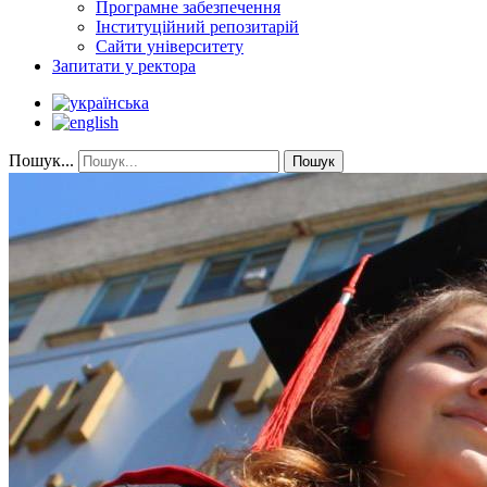
Програмне забезпечення
Інституційний репозитарій
Сайти університету
Запитати у ректора
Пошук...
Пошук