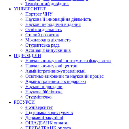
Телефонний довідник
УНІВЕРСИТЕТ
Портрет ЧНУ
Наукова й інноваційна діяльність
Наукові періодичні видання
Освітня діяльність
Сталий розвиток
Міжнародна діяльність
Студентська рада
Асоціація випускників
ПІДРОЗДІЛИ
Навчально-наукові інститути та факультети
Навчально-наукові центри
Адміністративно-управлінські
Освітньо-виховний та науковий процес
Адміністративно-господарські
Наукові підрозділи
Наукова бібліотека
Студмістечко
РЕСУРСИ
е-Університет
Підтримка користувачів
Державні закупівлі
ОЩАДБАНК оплата
ПРИВАТБАНК оплата