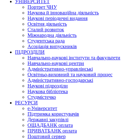
УНІВЕРСИТЕТ
Портрет ЧНУ
Наукова й інноваційна діяльність
Наукові періодичні видання
Освітня діяльність
Сталий розвиток
Міжнародна діяльність
Студентська рада
Асоціація випускників
ПІДРОЗДІЛИ
Навчально-наукові інститути та факультети
Навчально-наукові центри
Адміністративно-управлінські
Освітньо-виховний та науковий процес
Адміністративно-господарські
Наукові підрозділи
Наукова бібліотека
Студмістечко
РЕСУРСИ
е-Університет
Підтримка користувачів
Державні закупівлі
ОЩАДБАНК оплата
ПРИВАТБАНК оплата
Поштовий сервер