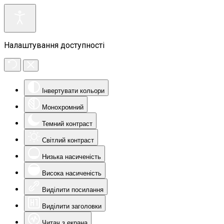
Налаштування доступності
Інвертувати кольори
Монохромний
Темний контраст
Світлий контраст
Низька насиченість
Висока насиченість
Виділити посилання
Виділити заголовки
Читач з екрана