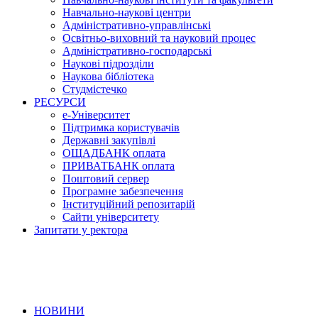
Навчально-наукові центри
Адміністративно-управлінські
Освітньо-виховний та науковий процес
Адміністративно-господарські
Наукові підрозділи
Наукова бібліотека
Студмістечко
РЕСУРСИ
е-Університет
Підтримка користувачів
Державні закупівлі
ОЩАДБАНК оплата
ПРИВАТБАНК оплата
Поштовий сервер
Програмне забезпечення
Інституційний репозитарій
Сайти університету
Запитати у ректора
НОВИНИ