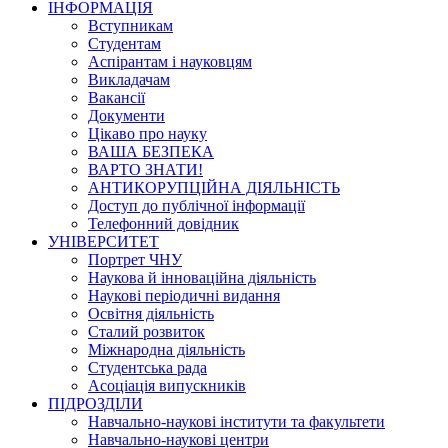
ІНФОРМАЦІЯ
Вступникам
Студентам
Аспірантам і науковцям
Викладачам
Вакансії
Документи
Цікаво про науку
ВАША БЕЗПЕКА
ВАРТО ЗНАТИ!
АНТИКОРУПЦІЙНА ДІЯЛЬНІСТЬ
Доступ до публічної інформації
Телефонний довідник
УНІВЕРСИТЕТ
Портрет ЧНУ
Наукова й інноваційна діяльність
Наукові періодичні видання
Освітня діяльність
Сталий розвиток
Міжнародна діяльність
Студентська рада
Асоціація випускників
ПІДРОЗДІЛИ
Навчально-наукові інститути та факультети
Навчально-наукові центри