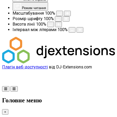
Режим читання
Масштабування
100
%
Розмір шрифту
100
%
Висота лінії
100
%
Інтервал між літерами
100
%
Плагін веб-доступності
від DJ-Extensions.com
Головне меню
×