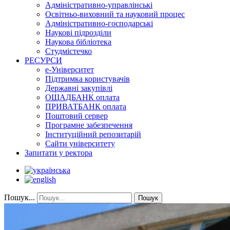
Адміністративно-управлінські
Освітньо-виховний та науковий процес
Адміністративно-господарські
Наукові підрозділи
Наукова бібліотека
Студмістечко
РЕСУРСИ
е-Університет
Підтримка користувачів
Державні закупівлі
ОЩАДБАНК оплата
ПРИВАТБАНК оплата
Поштовий сервер
Програмне забезпечення
Інституційний репозитарій
Сайти університету
Запитати у ректора
Пошук...
Пошук