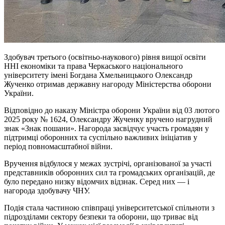
Здобувач третього (освітньо-наукового) рівня вищої освіти
ННІ економіки та права Черкаського національного
університету імені Богдана Хмельницького Олександр
Жученко отримав державну нагороду Міністерства оборони
України.
Відповідно до наказу Міністра оборони України від 03 лютого
2025 року № 1624, Олександру Жученку вручено нагрудний
знак «Знак пошани». Нагорода засвідчує участь громадян у
підтримці оборонних та суспільно важливих ініціатив у
період повномасштабної війни.
Вручення відбулося у межах зустрічі, організованої за участі
представників оборонних сил та громадських організацій, де
було передано низку відомчих відзнак. Серед них — і
нагорода здобувачу ЧНУ.
Подія стала частиною співпраці університетської спільноти з
підрозділами сектору безпеки та оборони, що триває від