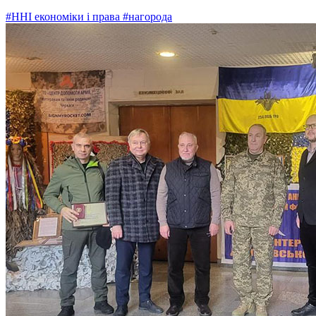
#ННІ економіки і права
#нагорода