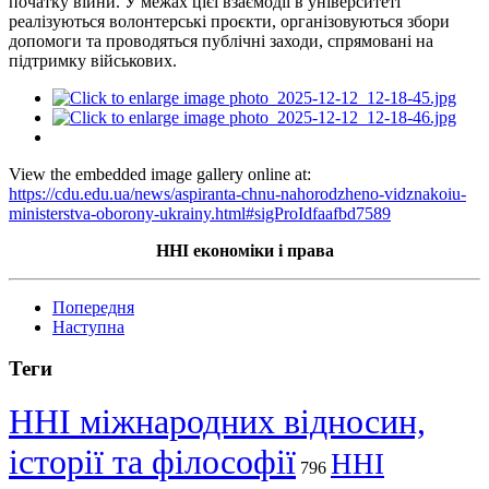
початку війни. У межах цієї взаємодії в університеті
реалізуються волонтерські проєкти, організовуються збори
допомоги та проводяться публічні заходи, спрямовані на
підтримку військових.
View the embedded image gallery online at:
https://cdu.edu.ua/news/aspiranta-chnu-nahorodzheno-vidznakoiu-
ministerstva-oborony-ukrainy.html#sigProIdfaafbd7589
ННІ економіки і права
Попередня
Наступна
Теги
ННІ міжнародних відносин,
історії та філософії
ННІ
796