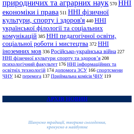
природничих та аграрних наук
ННІ
570
економіки і права
ННІ фізичної
511
культури, спорту і здоров'я
ННІ
440
української філології та соціальних
комунікацій
ННІ педагогічної освіти,
385
соціальної роботи і мистецтва
ННІ
372
іноземних мов
Російсько-українська війна
336
227
ННІ фізичної культури спорту та здоров’я
208
психологічний факультет
ННІ інформаційних та
176
освітніх технологій
допомога ЗСУ
спортсмени
174
166
ЧНУ
перемога
142
137
Приймальна комісія ЧНУ
119
АРХІВ НОВИН