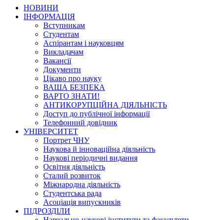
НОВИНИ
ІНФОРМАЦІЯ
Вступникам
Студентам
Аспірантам і науковцям
Викладачам
Вакансії
Документи
Цікаво про науку
ВАША БЕЗПЕКА
ВАРТО ЗНАТИ!
АНТИКОРУПЦІЙНА ДІЯЛЬНІСТЬ
Доступ до публічної інформації
Телефонний довідник
УНІВЕРСИТЕТ
Портрет ЧНУ
Наукова й інноваційна діяльність
Наукові періодичні видання
Освітня діяльність
Сталий розвиток
Міжнародна діяльність
Студентська рада
Асоціація випускників
ПІДРОЗДІЛИ
Навчально-наукові інститути та факультети