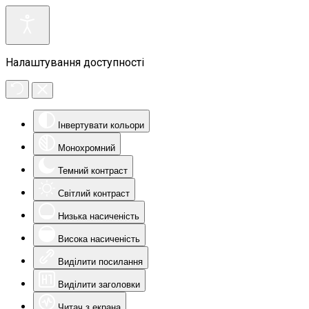
Налаштування доступності
Інвертувати кольори
Монохромний
Темний контраст
Світлий контраст
Низька насиченість
Висока насиченість
Виділити посилання
Виділити заголовки
Читач з екрана