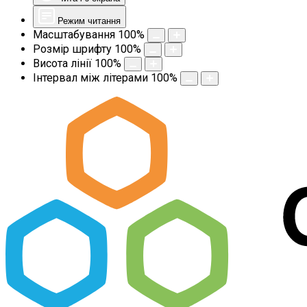
Режим читання
Масштабування
100
%
Розмір шрифту
100
%
Висота лінії
100
%
Інтервал між літерами
100
%