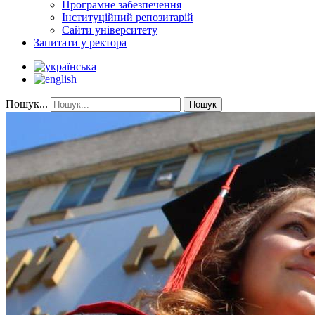
Програмне забезпечення
Інституційний репозитарій
Сайти університету
Запитати у ректора
Пошук...
Пошук