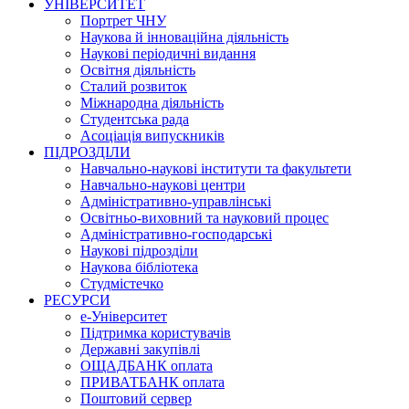
УНІВЕРСИТЕТ
Портрет ЧНУ
Наукова й інноваційна діяльність
Наукові періодичні видання
Освітня діяльність
Сталий розвиток
Міжнародна діяльність
Студентська рада
Асоціація випускників
ПІДРОЗДІЛИ
Навчально-наукові інститути та факультети
Навчально-наукові центри
Адміністративно-управлінські
Освітньо-виховний та науковий процес
Адміністративно-господарські
Наукові підрозділи
Наукова бібліотека
Студмістечко
РЕСУРСИ
е-Університет
Підтримка користувачів
Державні закупівлі
ОЩАДБАНК оплата
ПРИВАТБАНК оплата
Поштовий сервер