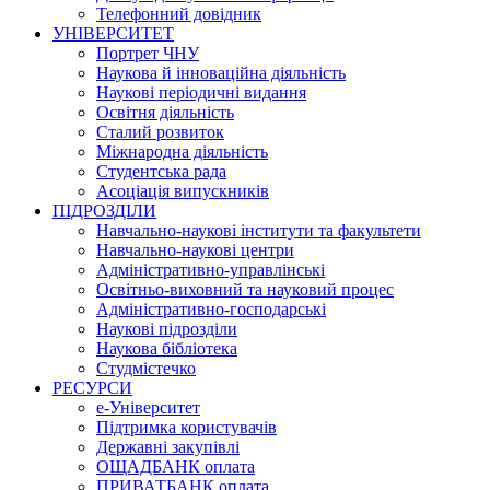
Телефонний довідник
УНІВЕРСИТЕТ
Портрет ЧНУ
Наукова й інноваційна діяльність
Наукові періодичні видання
Освітня діяльність
Сталий розвиток
Міжнародна діяльність
Студентська рада
Асоціація випускників
ПІДРОЗДІЛИ
Навчально-наукові інститути та факультети
Навчально-наукові центри
Адміністративно-управлінські
Освітньо-виховний та науковий процес
Адміністративно-господарські
Наукові підрозділи
Наукова бібліотека
Студмістечко
РЕСУРСИ
е-Університет
Підтримка користувачів
Державні закупівлі
ОЩАДБАНК оплата
ПРИВАТБАНК оплата