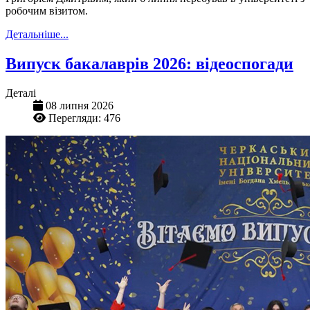
робочим візитом.
Детальніше...
Випуск бакалаврів 2026: відеоспогади
Деталі
08 липня 2026
Перегляди: 476