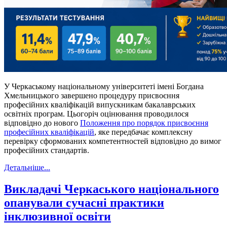
У Черкаському національному університеті імені Богдана
Хмельницького завершено процедуру присвоєння
професійних кваліфікацій випускникам бакалаврських
освітніх програм. Цьогоріч оцінювання проводилося
відповідно до нового
Положення про порядок присвоєння
професійних кваліфікацій
, яке передбачає комплексну
перевірку сформованих компетентностей відповідно до вимог
професійних стандартів.
Детальніше...
Викладачі Черкаського національного
опанували сучасні практики
інклюзивної освіти