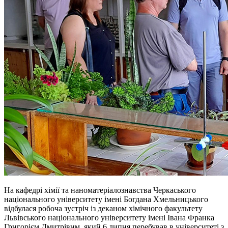
На кафедрі хімії та наноматеріалознавства Черкаського
національного університету імені Богдана Хмельницького
відбулася робоча зустріч із деканом хімічного факультету
Львівського національного університету імені Івана Франка
Григорієм Дмитрівим, який 6 липня перебував в університеті з