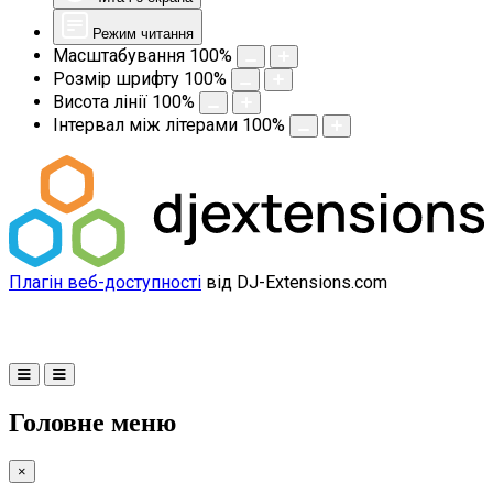
Режим читання
Масштабування
100
%
Розмір шрифту
100
%
Висота лінії
100
%
Інтервал між літерами
100
%
Плагін веб-доступності
від DJ-Extensions.com
Головне меню
×