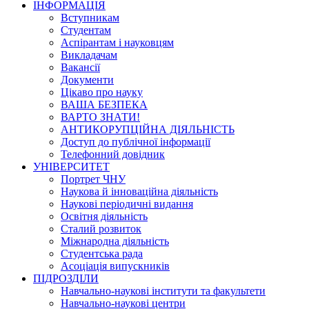
ІНФОРМАЦІЯ
Вступникам
Студентам
Аспірантам і науковцям
Викладачам
Вакансії
Документи
Цікаво про науку
ВАША БЕЗПЕКА
ВАРТО ЗНАТИ!
АНТИКОРУПЦІЙНА ДІЯЛЬНІСТЬ
Доступ до публічної інформації
Телефонний довідник
УНІВЕРСИТЕТ
Портрет ЧНУ
Наукова й інноваційна діяльність
Наукові періодичні видання
Освітня діяльність
Сталий розвиток
Міжнародна діяльність
Студентська рада
Асоціація випускників
ПІДРОЗДІЛИ
Навчально-наукові інститути та факультети
Навчально-наукові центри