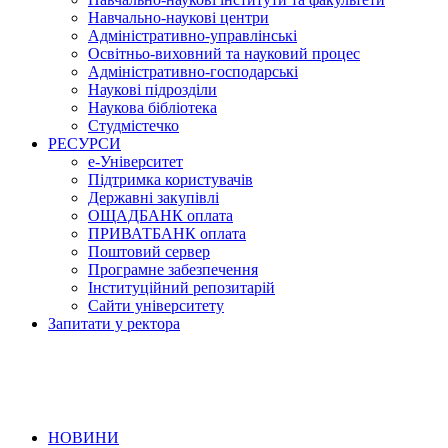
Навчально-наукові центри
Адміністративно-управлінські
Освітньо-виховний та науковий процес
Адміністративно-господарські
Наукові підрозділи
Наукова бібліотека
Студмістечко
РЕСУРСИ
е-Університет
Підтримка користувачів
Державні закупівлі
ОЩАДБАНК оплата
ПРИВАТБАНК оплата
Поштовий сервер
Програмне забезпечення
Інституційний репозитарій
Сайти університету
Запитати у ректора
НОВИНИ