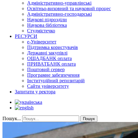
Адміністративно-управлінські
Освітньо-виховний та науковий процес
Адміністративно-господарські
Наукові підрозділи
Наукова бібліотека
Студмістечко
РЕСУРСИ
е-Університет
Підтримка користувачів
Державні закупівлі
ОЩАДБАНК оплата
ПРИВАТБАНК оплата
Поштовий сервер
Програмне забезпечення
Інституційний репозитарій
Сайти університету
Запитати у ректора
Пошук...
Пошук