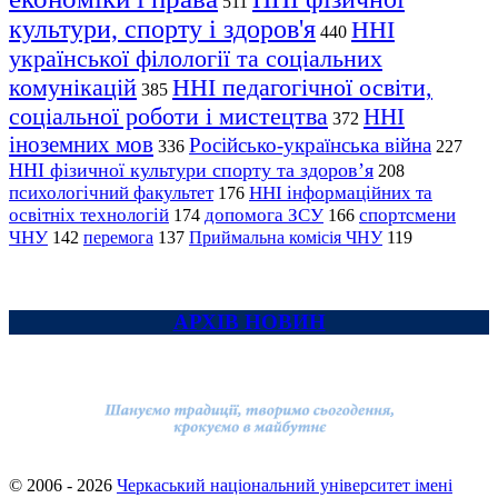
511
культури, спорту і здоров'я
ННІ
440
української філології та соціальних
комунікацій
ННІ педагогічної освіти,
385
соціальної роботи і мистецтва
ННІ
372
іноземних мов
Російсько-українська війна
336
227
ННІ фізичної культури спорту та здоров’я
208
психологічний факультет
ННІ інформаційних та
176
освітніх технологій
допомога ЗСУ
спортсмени
174
166
ЧНУ
перемога
142
137
Приймальна комісія ЧНУ
119
АРХІВ НОВИН
© 2006 - 2026
Черкаський національний університет імені