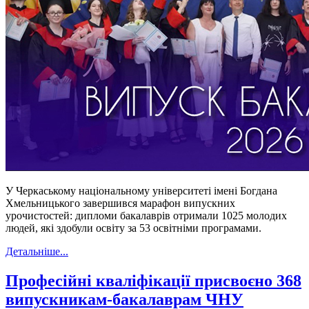
У Черкаському національному університеті імені Богдана
Хмельницького завершився марафон випускних
урочистостей: дипломи бакалаврів отримали 1025 молодих
людей, які здобули освіту за 53 освітніми програмами.
Детальніше...
Професійні кваліфікації присвоєно 368
випускникам-бакалаврам ЧНУ