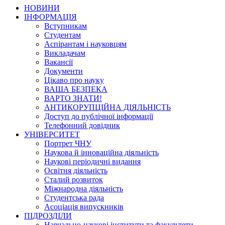
НОВИНИ
ІНФОРМАЦІЯ
Вступникам
Студентам
Аспірантам і науковцям
Викладачам
Вакансії
Документи
Цікаво про науку
ВАША БЕЗПЕКА
ВАРТО ЗНАТИ!
АНТИКОРУПЦІЙНА ДІЯЛЬНІСТЬ
Доступ до публічної інформації
Телефонний довідник
УНІВЕРСИТЕТ
Портрет ЧНУ
Наукова й інноваційна діяльність
Наукові періодичні видання
Освітня діяльність
Сталий розвиток
Міжнародна діяльність
Студентська рада
Асоціація випускників
ПІДРОЗДІЛИ
Навчально-наукові інститути та факультети