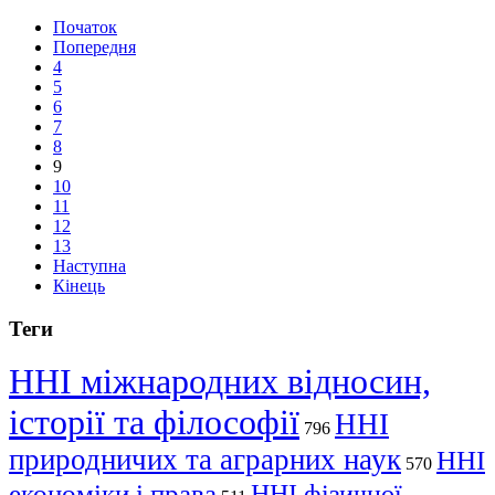
Початок
Попередня
4
5
6
7
8
9
10
11
12
13
Наступна
Кінець
Теги
ННІ міжнародних відносин,
історії та філософії
ННІ
796
природничих та аграрних наук
ННІ
570
економіки і права
ННІ фізичної