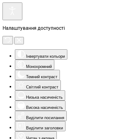
Налаштування доступності
Інвертувати кольори
Монохромний
Темний контраст
Світлий контраст
Низька насиченість
Висока насиченість
Виділити посилання
Виділити заголовки
Читач з екрана