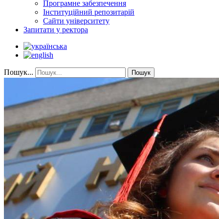
Програмне забезпечення
Інституційний репозитарій
Сайти університету
Запитати у ректора
Пошук...
Пошук