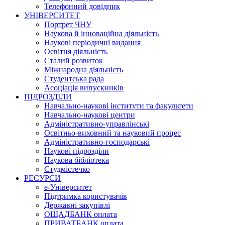
Телефонний довідник
УНІВЕРСИТЕТ
Портрет ЧНУ
Наукова й інноваційна діяльність
Наукові періодичні видання
Освітня діяльність
Сталий розвиток
Міжнародна діяльність
Студентська рада
Асоціація випускників
ПІДРОЗДІЛИ
Навчально-наукові інститути та факультети
Навчально-наукові центри
Адміністративно-управлінські
Освітньо-виховний та науковий процес
Адміністративно-господарські
Наукові підрозділи
Наукова бібліотека
Студмістечко
РЕСУРСИ
е-Університет
Підтримка користувачів
Державні закупівлі
ОЩАДБАНК оплата
ПРИВАТБАНК оплата