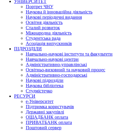
УНІВЕРСИТЕТ
Портрет ЧНУ
Наукова й інноваційна діяльність
Наукові періодичні видання
Освітня діяльність
Сталий розвиток
Міжнародна діяльність
Студентська рада
Асоціація випускників
ПІДРОЗДІЛИ
Навчально-наукові інститути та факультети
Навчально-наукові центри
Адміністративно-управлінські
Освітньо-виховний та науковий процес
Адміністративно-господарські
Наукові підрозділи
Наукова бібліотека
Студмістечко
РЕСУРСИ
е-Університет
Підтримка користувачів
Державні закупівлі
ОЩАДБАНК оплата
ПРИВАТБАНК оплата
Поштовий сервер