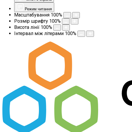
Режим читання
Масштабування
100
%
Розмір шрифту
100
%
Висота лінії
100
%
Інтервал між літерами
100
%