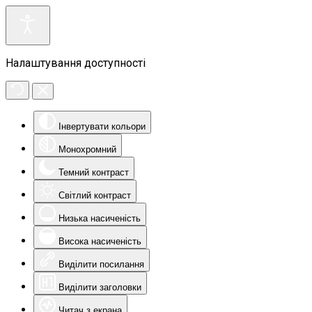
Налаштування доступності
Інвертувати кольори
Монохромний
Темний контраст
Світлий контраст
Низька насиченість
Висока насиченість
Виділити посилання
Виділити заголовки
Читач з екрана