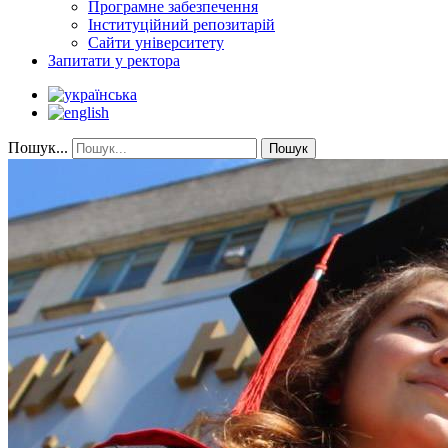
Програмне забезпечення
Інституційний репозитарій
Сайти університету
Запитати у ректора
Пошук...
Пошук