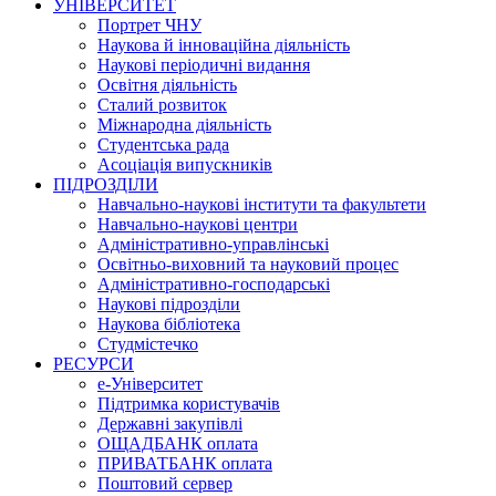
УНІВЕРСИТЕТ
Портрет ЧНУ
Наукова й інноваційна діяльність
Наукові періодичні видання
Освітня діяльність
Сталий розвиток
Міжнародна діяльність
Студентська рада
Асоціація випускників
ПІДРОЗДІЛИ
Навчально-наукові інститути та факультети
Навчально-наукові центри
Адміністративно-управлінські
Освітньо-виховний та науковий процес
Адміністративно-господарські
Наукові підрозділи
Наукова бібліотека
Студмістечко
РЕСУРСИ
е-Університет
Підтримка користувачів
Державні закупівлі
ОЩАДБАНК оплата
ПРИВАТБАНК оплата
Поштовий сервер