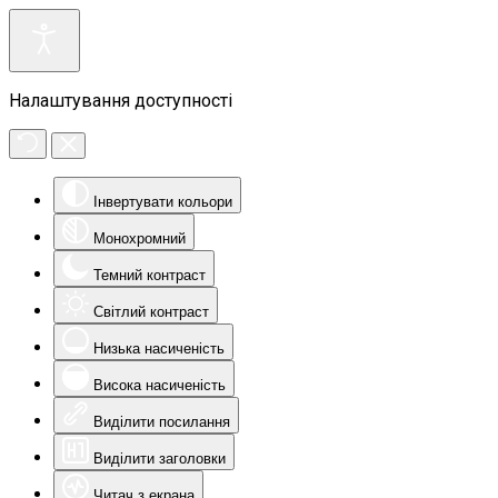
Налаштування доступності
Інвертувати кольори
Монохромний
Темний контраст
Світлий контраст
Низька насиченість
Висока насиченість
Виділити посилання
Виділити заголовки
Читач з екрана