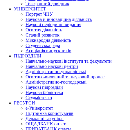
Телефонний довідник
УНІВЕРСИТЕТ
Портрет ЧНУ
Наукова й інноваційна діяльність
Наукові періодичні видання
Освітня діяльність
Сталий розвиток
Міжнародна діяльність
Студентська рада
Асоціація випускників
ПІДРОЗДІЛИ
Навчально-наукові інститути та факультети
Навчально-наукові центри
Адміністративно-управлінські
Освітньо-виховний та науковий процес
Адміністративно-господарські
Наукові підрозділи
Наукова бібліотека
Студмістечко
РЕСУРСИ
е-Університет
Підтримка користувачів
Державні закупівлі
ОЩАДБАНК оплата
ПРИВАТБАНК оплата