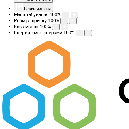
Режим читання
Масштабування
100
%
Розмір шрифту
100
%
Висота лінії
100
%
Інтервал між літерами
100
%