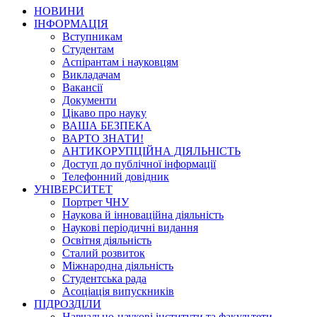
НОВИНИ
ІНФОРМАЦІЯ
Вступникам
Студентам
Аспірантам і науковцям
Викладачам
Вакансії
Документи
Цікаво про науку
ВАША БЕЗПЕКА
ВАРТО ЗНАТИ!
АНТИКОРУПЦІЙНА ДІЯЛЬНІСТЬ
Доступ до публічної інформації
Телефонний довідник
УНІВЕРСИТЕТ
Портрет ЧНУ
Наукова й інноваційна діяльність
Наукові періодичні видання
Освітня діяльність
Сталий розвиток
Міжнародна діяльність
Студентська рада
Асоціація випускників
ПІДРОЗДІЛИ
Навчально-наукові інститути та факультети