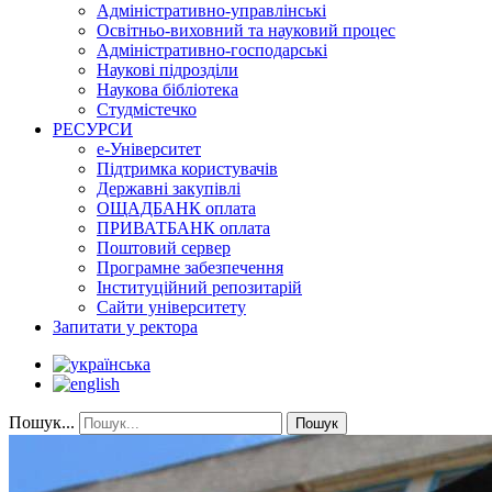
Адміністративно-управлінські
Освітньо-виховний та науковий процес
Адміністративно-господарські
Наукові підрозділи
Наукова бібліотека
Студмістечко
РЕСУРСИ
е-Університет
Підтримка користувачів
Державні закупівлі
ОЩАДБАНК оплата
ПРИВАТБАНК оплата
Поштовий сервер
Програмне забезпечення
Інституційний репозитарій
Сайти університету
Запитати у ректора
Пошук...
Пошук