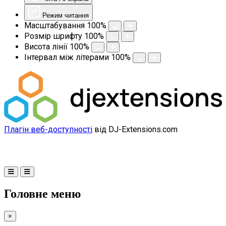
Режим читання
Масштабування
100
%
Розмір шрифту
100
%
Висота лінії
100
%
Інтервал між літерами
100
%
Плагін веб-доступності
від DJ-Extensions.com
Головне меню
×