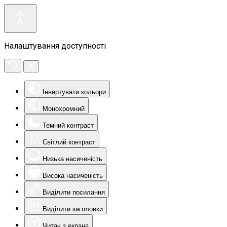
Налаштування доступності
Інвертувати кольори
Монохромний
Темний контраст
Світлий контраст
Низька насиченість
Висока насиченість
Виділити посилання
Виділити заголовки
Читач з екрана