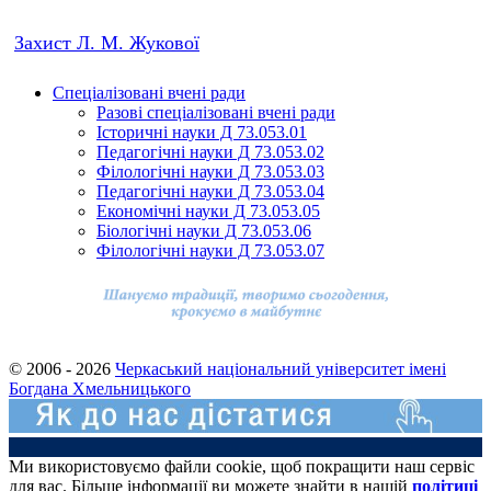
Захист Л. М. Жукової
Спеціалізовані вчені ради
Разові спеціалізовані вчені ради
Історичні науки Д 73.053.01
Педагогічні науки Д 73.053.02
Філологічні науки Д 73.053.03
Педагогічні науки Д 73.053.04
Економічні науки Д 73.053.05
Біологічні науки Д 73.053.06
Філологічні науки Д 73.053.07
© 2006 - 2026
Черкаський національний університет імені
Богдана Хмельницького
Ми використовуємо файли cookie, щоб покращити наш сервіс
для вас. Більше інформації ви можете знайти в нашій
політиці