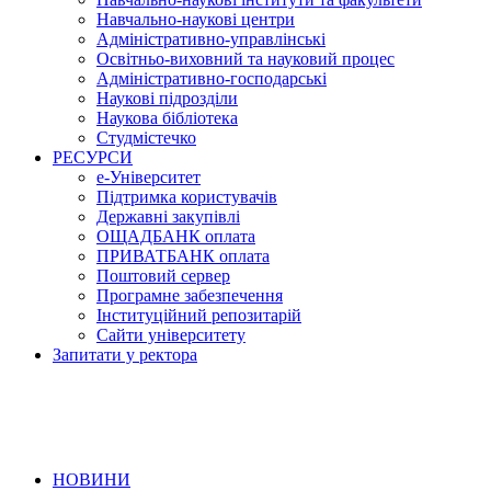
Навчально-наукові центри
Адміністративно-управлінські
Освітньо-виховний та науковий процес
Адміністративно-господарські
Наукові підрозділи
Наукова бібліотека
Студмістечко
РЕСУРСИ
е-Університет
Підтримка користувачів
Державні закупівлі
ОЩАДБАНК оплата
ПРИВАТБАНК оплата
Поштовий сервер
Програмне забезпечення
Інституційний репозитарій
Сайти університету
Запитати у ректора
НОВИНИ