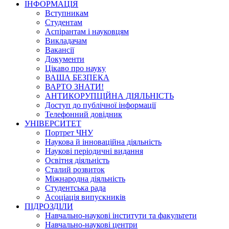
ІНФОРМАЦІЯ
Вступникам
Студентам
Аспірантам і науковцям
Викладачам
Вакансії
Документи
Цікаво про науку
ВАША БЕЗПЕКА
ВАРТО ЗНАТИ!
АНТИКОРУПЦІЙНА ДІЯЛЬНІСТЬ
Доступ до публічної інформації
Телефонний довідник
УНІВЕРСИТЕТ
Портрет ЧНУ
Наукова й інноваційна діяльність
Наукові періодичні видання
Освітня діяльність
Сталий розвиток
Міжнародна діяльність
Студентська рада
Асоціація випускників
ПІДРОЗДІЛИ
Навчально-наукові інститути та факультети
Навчально-наукові центри