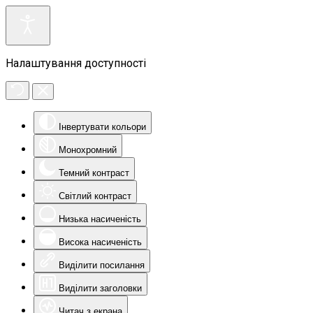
Налаштування доступності
Інвертувати кольори
Монохромний
Темний контраст
Світлий контраст
Низька насиченість
Висока насиченість
Виділити посилання
Виділити заголовки
Читач з екрана