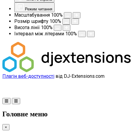
Режим читання
Масштабування
100
%
Розмір шрифту
100
%
Висота лінії
100
%
Інтервал між літерами
100
%
Плагін веб-доступності
від DJ-Extensions.com
Головне меню
×