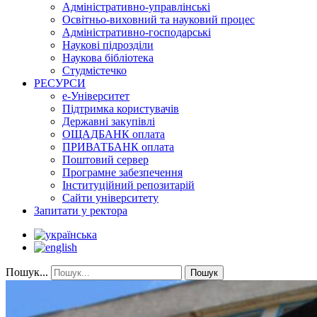
Адміністративно-управлінські
Освітньо-виховний та науковий процес
Адміністративно-господарські
Наукові підрозділи
Наукова бібліотека
Студмістечко
РЕСУРСИ
е-Університет
Підтримка користувачів
Державні закупівлі
ОЩАДБАНК оплата
ПРИВАТБАНК оплата
Поштовий сервер
Програмне забезпечення
Інституційний репозитарій
Сайти університету
Запитати у ректора
Пошук...
Пошук