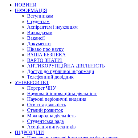
НОВИНИ
ІНФОРМАЦІЯ
Вступникам
Студентам
Аспірантам і науковцям
Викладачам
Вакансії
Документи
Цікаво про науку
ВАША БЕЗПЕКА
ВАРТО ЗНАТИ!
АНТИКОРУПЦІЙНА ДІЯЛЬНІСТЬ
Доступ до публічної інформації
Телефонний довідник
УНІВЕРСИТЕТ
Портрет ЧНУ
Наукова й інноваційна діяльність
Наукові періодичні видання
Освітня діяльність
Сталий розвиток
Міжнародна діяльність
Студентська рада
Асоціація випускників
ПІДРОЗДІЛИ
Навчально-наукові інститути та факультети