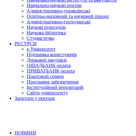
Навчально-наукові центри
Адміністративно-управлінські
Освітньо-виховний та науковий процес
Адміністративно-господарські
Наукові підрозділи
Наукова бібліотека
Студмістечко
РЕСУРСИ
е-Університет
Підтримка користувачів
Державні закупівлі
ОЩАДБАНК оплата
ПРИВАТБАНК оплата
Поштовий сервер
Програмне забезпечення
Інституційний репозитарій
Сайти університету
Запитати у ректора
НОВИНИ