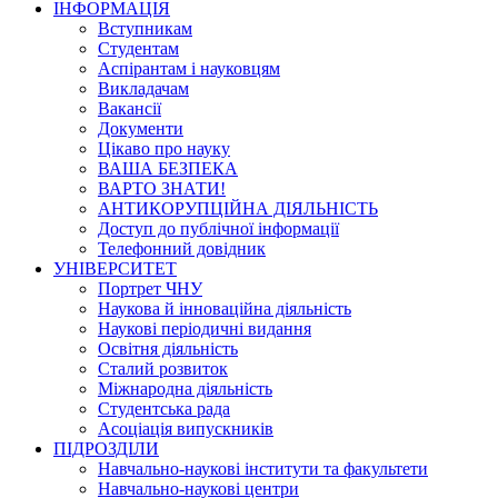
ІНФОРМАЦІЯ
Вступникам
Студентам
Аспірантам і науковцям
Викладачам
Вакансії
Документи
Цікаво про науку
ВАША БЕЗПЕКА
ВАРТО ЗНАТИ!
АНТИКОРУПЦІЙНА ДІЯЛЬНІСТЬ
Доступ до публічної інформації
Телефонний довідник
УНІВЕРСИТЕТ
Портрет ЧНУ
Наукова й інноваційна діяльність
Наукові періодичні видання
Освітня діяльність
Сталий розвиток
Міжнародна діяльність
Студентська рада
Асоціація випускників
ПІДРОЗДІЛИ
Навчально-наукові інститути та факультети
Навчально-наукові центри