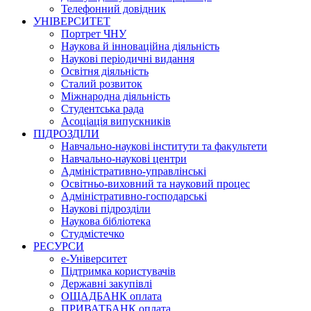
Телефонний довідник
УНІВЕРСИТЕТ
Портрет ЧНУ
Наукова й інноваційна діяльність
Наукові періодичні видання
Освітня діяльність
Сталий розвиток
Міжнародна діяльність
Студентська рада
Асоціація випускників
ПІДРОЗДІЛИ
Навчально-наукові інститути та факультети
Навчально-наукові центри
Адміністративно-управлінські
Освітньо-виховний та науковий процес
Адміністративно-господарські
Наукові підрозділи
Наукова бібліотека
Студмістечко
РЕСУРСИ
е-Університет
Підтримка користувачів
Державні закупівлі
ОЩАДБАНК оплата
ПРИВАТБАНК оплата