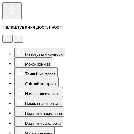
Налаштування доступності
Інвертувати кольори
Монохромний
Темний контраст
Світлий контраст
Низька насиченість
Висока насиченість
Виділити посилання
Виділити заголовки
Читач з екрана