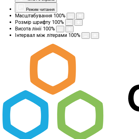
Режим читання
Масштабування
100
%
Розмір шрифту
100
%
Висота лінії
100
%
Інтервал між літерами
100
%