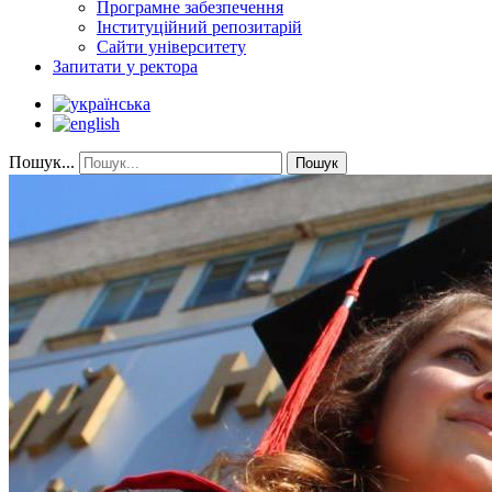
Програмне забезпечення
Інституційний репозитарій
Сайти університету
Запитати у ректора
Пошук...
Пошук