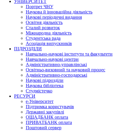
УНІВЕРСИТЕТ
Портрет ЧНУ
Наукова й інноваційна діяльність
Наукові періодичні видання
Освітня діяльність
Сталий розвиток
Міжнародна діяльність
Студентська рада
Асоціація випускників
ПІДРОЗДІЛИ
Навчально-наукові інститути та факультети
Навчально-наукові центри
Адміністративно-управлінські
Освітньо-виховний та науковий процес
Адміністративно-господарські
Наукові підрозділи
Наукова бібліотека
Студмістечко
РЕСУРСИ
е-Університет
Підтримка користувачів
Державні закупівлі
ОЩАДБАНК оплата
ПРИВАТБАНК оплата
Поштовий сервер