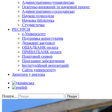
Адміністративно-управлінські
Освітньо-виховний та науковий процес
Адміністративно-господарські
Наукові підрозділи
Наукова бібліотека
Студмістечко
РЕСУРСИ
е-Університет
Підтримка користувачів
Державні закупівлі
ОЩАДБАНК оплата
ПРИВАТБАНК оплата
Поштовий сервер
Програмне забезпечення
Інституційний репозитарій
Сайти університету
Запитати у ректора
Пошук...
Пошук