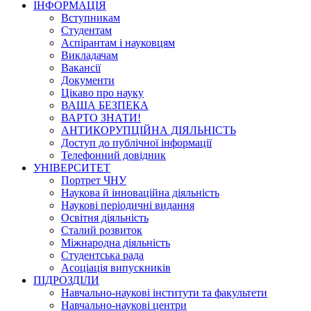
ІНФОРМАЦІЯ
Вступникам
Студентам
Аспірантам і науковцям
Викладачам
Вакансії
Документи
Цікаво про науку
ВАША БЕЗПЕКА
ВАРТО ЗНАТИ!
АНТИКОРУПЦІЙНА ДІЯЛЬНІСТЬ
Доступ до публічної інформації
Телефонний довідник
УНІВЕРСИТЕТ
Портрет ЧНУ
Наукова й інноваційна діяльність
Наукові періодичні видання
Освітня діяльність
Сталий розвиток
Міжнародна діяльність
Студентська рада
Асоціація випускників
ПІДРОЗДІЛИ
Навчально-наукові інститути та факультети
Навчально-наукові центри