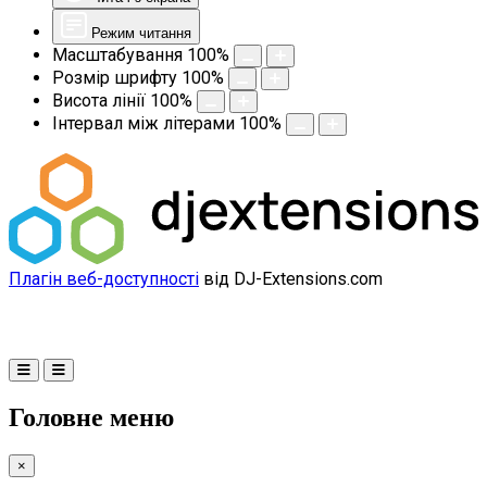
Режим читання
Масштабування
100
%
Розмір шрифту
100
%
Висота лінії
100
%
Інтервал між літерами
100
%
Плагін веб-доступності
від DJ-Extensions.com
Головне меню
×