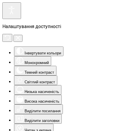
Налаштування доступності
Інвертувати кольори
Монохромний
Темний контраст
Світлий контраст
Низька насиченість
Висока насиченість
Виділити посилання
Виділити заголовки
Читач з екрана