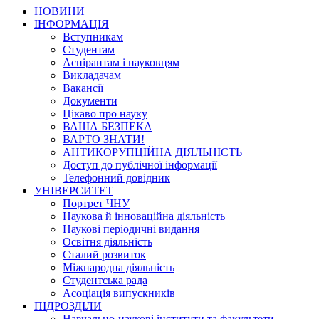
НОВИНИ
ІНФОРМАЦІЯ
Вступникам
Студентам
Аспірантам і науковцям
Викладачам
Вакансії
Документи
Цікаво про науку
ВАША БЕЗПЕКА
ВАРТО ЗНАТИ!
АНТИКОРУПЦІЙНА ДІЯЛЬНІСТЬ
Доступ до публічної інформації
Телефонний довідник
УНІВЕРСИТЕТ
Портрет ЧНУ
Наукова й інноваційна діяльність
Наукові періодичні видання
Освітня діяльність
Сталий розвиток
Міжнародна діяльність
Студентська рада
Асоціація випускників
ПІДРОЗДІЛИ
Навчально-наукові інститути та факультети