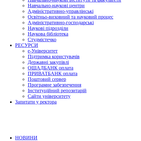
Навчально-наукові центри
Адміністративно-управлінські
Освітньо-виховний та науковий процес
Адміністративно-господарські
Наукові підрозділи
Наукова бібліотека
Студмістечко
РЕСУРСИ
е-Університет
Підтримка користувачів
Державні закупівлі
ОЩАДБАНК оплата
ПРИВАТБАНК оплата
Поштовий сервер
Програмне забезпечення
Інституційний репозитарій
Сайти університету
Запитати у ректора
НОВИНИ