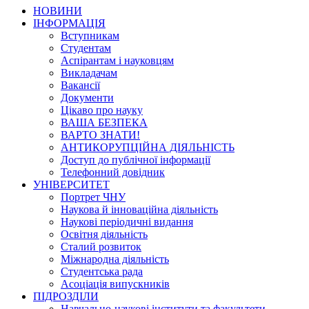
НОВИНИ
ІНФОРМАЦІЯ
Вступникам
Студентам
Аспірантам і науковцям
Викладачам
Вакансії
Документи
Цікаво про науку
ВАША БЕЗПЕКА
ВАРТО ЗНАТИ!
АНТИКОРУПЦІЙНА ДІЯЛЬНІСТЬ
Доступ до публічної інформації
Телефонний довідник
УНІВЕРСИТЕТ
Портрет ЧНУ
Наукова й інноваційна діяльність
Наукові періодичні видання
Освітня діяльність
Сталий розвиток
Міжнародна діяльність
Студентська рада
Асоціація випускників
ПІДРОЗДІЛИ
Навчально-наукові інститути та факультети