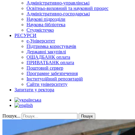
Адміністративно-управлінські
Освітньо-виховний та науковий процес
Адміністративно-господарські
Наукові підрозділи
Наукова бібліотека
Студмістечко
РЕСУРСИ
е-Університет
Підтримка користувачів
Державні закупівлі
ОЩАДБАНК оплата
ПРИВАТБАНК оплата
Поштовий сервер
Програмне забезпечення
Інституційний репозитарій
Сайти університету
Запитати у ректора
Пошук...
Пошук