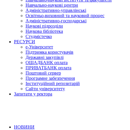
Навчально-наукові центри
Адміністративно-управлінські
Освітньо-виховний та науковий процес
Адміністративно-господарські
Наукові підрозділи
Наукова бібліотека
Студмістечко
РЕСУРСИ
е-Університет
Підтримка користувачів
Державні закупівлі
ОЩАДБАНК оплата
ПРИВАТБАНК оплата
Поштовий сервер
Програмне забезпечення
Інституційний репозитарій
Сайти університету
Запитати у ректора
НОВИНИ