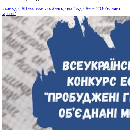
#конкурс
#Незалежність
#нагорода
#журі
#есе
#"Об’єднані
мрією"