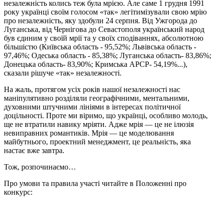
незалежність колись теж була мрією. Але саме 1 грудня 1991
року українці своїм голосом «так» легітимізували свою мрію
про незалежність, яку здобули 24 серпня. Від Ужгорода до
Луганська, від Чернігова до Севастополя український народ
був єдиним у своїй мрії та у своїх сподіваннях, абсолютною
більшістю (Київська область - 95,52%; Львівська область -
97,46%; Одеська область - 85,38%; Луганська область- 83,86%;
Донецька область- 83,90%; Кримська АРСР- 54,19%...),
сказали рішуче «так» незалежності.
На жаль, протягом усіх років нашої незалежності нас
маніпулятивно розділяли географічними, ментальними,
духовними штучними лініями в інтересах політичної
доцільності. Проте ми віримо, що українці, особливо молодь,
ще не втратили навику мріяти. Адже мрія — це не ілюзія
невиправних романтиків. Мрія — це моделювання
майбутнього, проектний менеджмент, це реальність, яка
настає вже завтра.
Тож, розпочинаємо…
Про умови та правила участі читайте в Положенні про
конкурс: