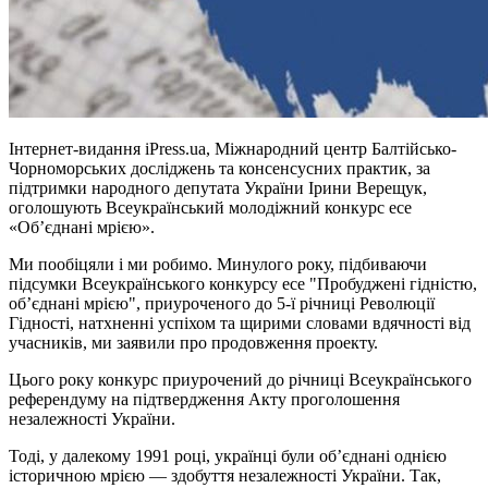
Інтернет-видання iPress.ua, Міжнародний центр Балтійсько-
Чорноморських досліджень та консенсусних практик, за
підтримки народного депутата України Ірини Верещук,
оголошують Всеукраїнський молодіжний конкурс есе
«Об’єднані мрією».
Ми пообіцяли і ми робимо. Минулого року, підбиваючи
підсумки Всеукраїнського конкурсу есе "Пробуджені гідністю,
об’єднані мрією", приуроченого до 5-ї річниці Революції
Гідності, натхненні успіхом та щирими словами вдячності від
учасників, ми заявили про продовження проекту.
Цього року конкурс приурочений до річниці Всеукраїнського
референдуму на підтвердження Акту проголошення
незалежності України.
Тоді, у далекому 1991 році, українці були об’єднані однією
історичною мрією — здобуття незалежності України. Так,