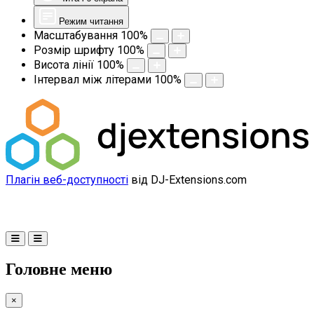
Режим читання
Масштабування
100
%
Розмір шрифту
100
%
Висота лінії
100
%
Інтервал між літерами
100
%
Плагін веб-доступності
від DJ-Extensions.com
Головне меню
×