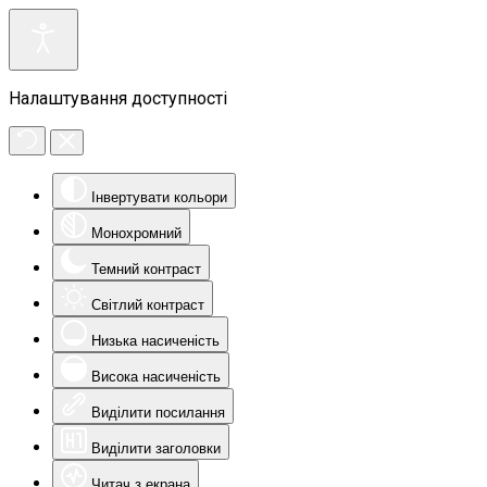
Налаштування доступності
Інвертувати кольори
Монохромний
Темний контраст
Світлий контраст
Низька насиченість
Висока насиченість
Виділити посилання
Виділити заголовки
Читач з екрана