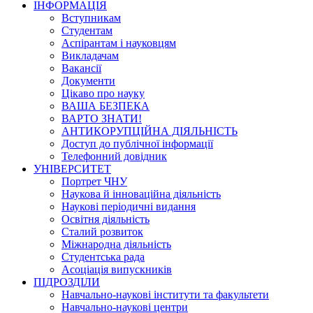
ІНФОРМАЦІЯ
Вступникам
Студентам
Аспірантам і науковцям
Викладачам
Вакансії
Документи
Цікаво про науку
ВАША БЕЗПЕКА
ВАРТО ЗНАТИ!
АНТИКОРУПЦІЙНА ДІЯЛЬНІСТЬ
Доступ до публічної інформації
Телефонний довідник
УНІВЕРСИТЕТ
Портрет ЧНУ
Наукова й інноваційна діяльність
Наукові періодичні видання
Освітня діяльність
Сталий розвиток
Міжнародна діяльність
Студентська рада
Асоціація випускників
ПІДРОЗДІЛИ
Навчально-наукові інститути та факультети
Навчально-наукові центри