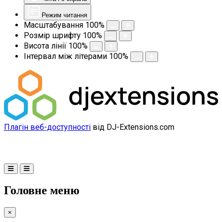
Режим читання
Масштабування
100
%
Розмір шрифту
100
%
Висота лінії
100
%
Інтервал між літерами
100
%
Плагін веб-доступності
від DJ-Extensions.com
Головне меню
×