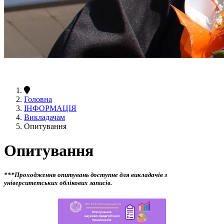
Головна
ІНФОРМАЦІЯ
Викладачам
Опитування
Опитування
***Проходження опитувань доступне для викладачів з
університетських облікових записів.