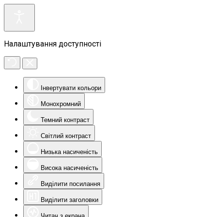
Налаштування доступності
Інвертувати кольори
Монохромний
Темний контраст
Світлий контраст
Низька насиченість
Висока насиченість
Виділити посилання
Виділити заголовки
Читач з екрана