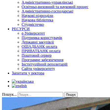
Адміністративно-управлінські
Освітньо-виховний та науковий процес
Адміністративно-господарські
Наукові підрозділи
Наукова бібліотека
Студмістечко
РЕСУРСИ
е-Університет
Підтримка користувачів
Державні закупівлі
ОЩАДБАНК оплата
ПРИВАТБАНК оплата
Поштовий сервер
Програмне забезпечення
Інституційний репозитарій
Сайти університету
Запитати у ректора
Пошук...
Пошук