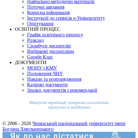
Навчально-методичні матеріали
Поточні завдання
Корисна інформація
Інструкції до сервісів е-Університету
Опитування
ОСВІТНІЙ ПРОЦЕС
Графік освітнього процесу
Розклад
Силабуси дисциплін
Вибіркові дисципліни
Google Клас
ДОКУМЕНТИ
МОНУ і КМУ
Положення ЧНУ
Накази та розпорядження
Кадрові документи
Зразки документів і рекомендації
© 2006 - 2026
Черкаський національний університет імені
Богдана Хмельницького