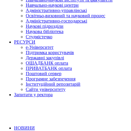
Навчально-наукові центри
Адміністративно-управлінські
Освітньо-виховний та науковий процес
Адміністративно-господарські
Наукові підрозділи
Наукова бібліотека
Студмістечко
РЕСУРСИ
е-Університет
Підтримка користувачів
Державні закупівлі
ОЩАДБАНК оплата
ПРИВАТБАНК оплата
Поштовий сервер
Програмне забезпечення
Інституційний репозитарій
Сайти університету
Запитати у ректора
НОВИНИ