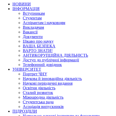
НОВИНИ
ІНФОРМАЦІЯ
Вступникам
Студентам
Аспірантам і науковцям
Викладачам
Вакансії
Документи
Цікаво про науку
ВАША БЕЗПЕКА
ВАРТО ЗНАТИ!
АНТИКОРУПЦІЙНА ДІЯЛЬНІСТЬ
Доступ до публічної інформації
Телефонний довідник
УНІВЕРСИТЕТ
Портрет ЧНУ
Наукова й інноваційна діяльність
Наукові періодичні видання
Освітня діяльність
Сталий розвиток
Міжнародна діяльність
Студентська рада
Асоціація випускників
ПІДРОЗДІЛИ
Навчально-наукові інститути та факультети