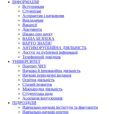
ІНФОРМАЦІЯ
Вступникам
Студентам
Аспірантам і науковцям
Викладачам
Вакансії
Документи
Цікаво про науку
ВАША БЕЗПЕКА
ВАРТО ЗНАТИ!
АНТИКОРУПЦІЙНА ДІЯЛЬНІСТЬ
Доступ до публічної інформації
Телефонний довідник
УНІВЕРСИТЕТ
Портрет ЧНУ
Наукова й інноваційна діяльність
Наукові періодичні видання
Освітня діяльність
Сталий розвиток
Міжнародна діяльність
Студентська рада
Асоціація випускників
ПІДРОЗДІЛИ
Навчально-наукові інститути та факультети
Навчально-наукові центри