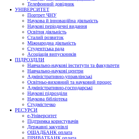
Телефонний довідник
УНІВЕРСИТЕТ
Портрет ЧНУ
Наукова й інноваційна діяльність
Наукові періодичні видання
Освітня діяльність
Сталий розвиток
Міжнародна діяльність
Студентська рада
Асоціація випускників
ПІДРОЗДІЛИ
Навчально-наукові інститути та факультети
Навчально-наукові центри
Адміністративно-управлінські
Освітньо-виховний та науковий процес
Адміністративно-господарські
Наукові підрозділи
Наукова бібліотека
Студмістечко
РЕСУРСИ
е-Університет
Підтримка користувачів
Державні закупівлі
ОЩАДБАНК оплата
ПРИВАТБАНК оплата