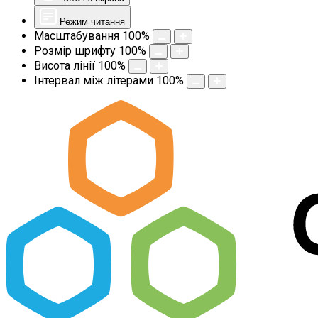
Режим читання
Масштабування
100
%
Розмір шрифту
100
%
Висота лінії
100
%
Інтервал між літерами
100
%