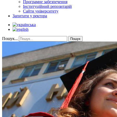
Програмне забезпечення
Інституційний репозитарій
Сайти університету
Запитати у ректора
Пошук...
Пошук