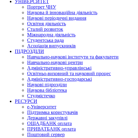
УНІВЕРСИТЕТ
Портрет ЧНУ
Наукова й інноваційна діяльність
Наукові періодичні видання
Освітня діяльність
Сталий розвиток
Міжнародна діяльність
Студентська рада
Асоціація випускників
ПІДРОЗДІЛИ
Навчально-наукові інститути та факультети
Навчально-наукові центри
Адміністративно-управлінські
Освітньо-виховний та науковий процес
Адміністративно-господарські
Наукові підрозділи
Наукова бібліотека
Студмістечко
РЕСУРСИ
е-Університет
Підтримка користувачів
Державні закупівлі
ОЩАДБАНК оплата
ПРИВАТБАНК оплата
Поштовий сервер