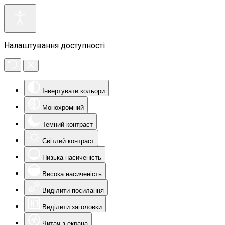
Налаштування доступності
Інвертувати кольори
Монохромний
Темний контраст
Світлий контраст
Низька насиченість
Висока насиченість
Виділити посилання
Виділити заголовки
Читач з екрана