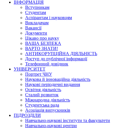
ІНФОРМАЦІЯ
Вступникам
Студентам
Аспірантам і науковцям
Викладачам
Вакансії
Документи
Цікаво про науку
ВАША БЕЗПЕКА
ВАРТО ЗНАТИ!
АНТИКОРУПЦІЙНА ДІЯЛЬНІСТЬ
Доступ до публічної інформації
Телефонний довідник
УНІВЕРСИТЕТ
Портрет ЧНУ
Наукова й інноваційна діяльність
Наукові періодичні видання
Освітня діяльність
Сталий розвиток
Міжнародна діяльність
Студентська рада
Асоціація випускників
ПІДРОЗДІЛИ
Навчально-наукові інститути та факультети
Навчально-наукові центри