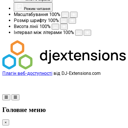
Режим читання
Масштабування
100
%
Розмір шрифту
100
%
Висота лінії
100
%
Інтервал між літерами
100
%
Плагін веб-доступності
від DJ-Extensions.com
Головне меню
×