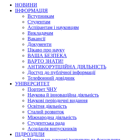
НОВИНИ
ІНФОРМАЦІЯ
Вступникам
Студентам
Аспірантам і науковцям
Викладачам
Вакансії
Документи
Цікаво про науку
ВАША БЕЗПЕКА
ВАРТО ЗНАТИ!
АНТИКОРУПЦІЙНА ДІЯЛЬНІСТЬ
Доступ до публічної інформації
Телефонний довідник
УНІВЕРСИТЕТ
Портрет ЧНУ
Наукова й інноваційна діяльність
Наукові періодичні видання
Освітня діяльність
Сталий розвиток
Міжнародна діяльність
Студентська рада
Асоціація випускників
ПІДРОЗДІЛИ
Навчально-наукові інститути та факультети