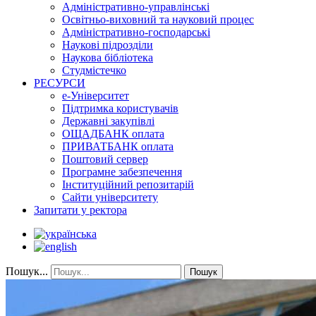
Адміністративно-управлінські
Освітньо-виховний та науковий процес
Адміністративно-господарські
Наукові підрозділи
Наукова бібліотека
Студмістечко
РЕСУРСИ
е-Університет
Підтримка користувачів
Державні закупівлі
ОЩАДБАНК оплата
ПРИВАТБАНК оплата
Поштовий сервер
Програмне забезпечення
Інституційний репозитарій
Сайти університету
Запитати у ректора
Пошук...
Пошук