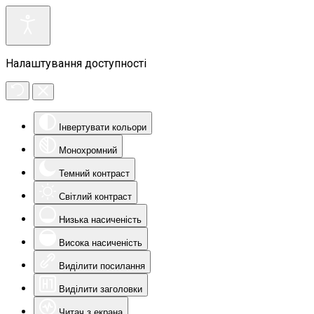
Налаштування доступності
Інвертувати кольори
Монохромний
Темний контраст
Світлий контраст
Низька насиченість
Висока насиченість
Виділити посилання
Виділити заголовки
Читач з екрана