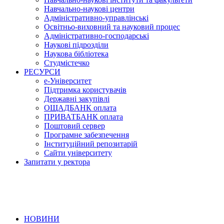
Навчально-наукові центри
Адміністративно-управлінські
Освітньо-виховний та науковий процес
Адміністративно-господарські
Наукові підрозділи
Наукова бібліотека
Студмістечко
РЕСУРСИ
е-Університет
Підтримка користувачів
Державні закупівлі
ОЩАДБАНК оплата
ПРИВАТБАНК оплата
Поштовий сервер
Програмне забезпечення
Інституційний репозитарій
Сайти університету
Запитати у ректора
НОВИНИ