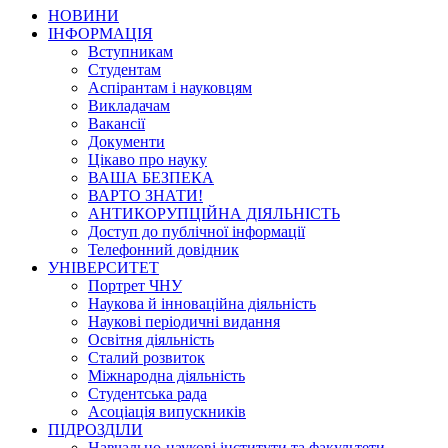
НОВИНИ
ІНФОРМАЦІЯ
Вступникам
Студентам
Аспірантам і науковцям
Викладачам
Вакансії
Документи
Цікаво про науку
ВАША БЕЗПЕКА
ВАРТО ЗНАТИ!
АНТИКОРУПЦІЙНА ДІЯЛЬНІСТЬ
Доступ до публічної інформації
Телефонний довідник
УНІВЕРСИТЕТ
Портрет ЧНУ
Наукова й інноваційна діяльність
Наукові періодичні видання
Освітня діяльність
Сталий розвиток
Міжнародна діяльність
Студентська рада
Асоціація випускників
ПІДРОЗДІЛИ
Навчально-наукові інститути та факультети