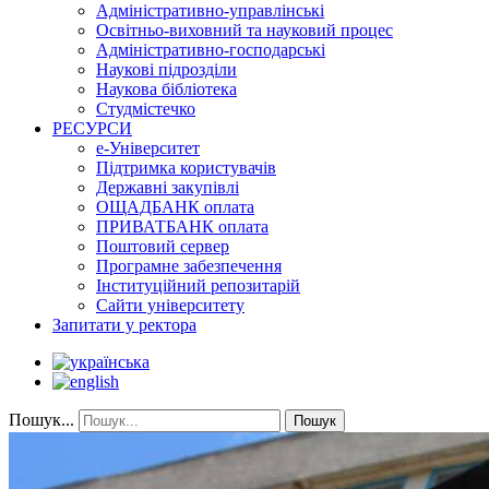
Адміністративно-управлінські
Освітньо-виховний та науковий процес
Адміністративно-господарські
Наукові підрозділи
Наукова бібліотека
Студмістечко
РЕСУРСИ
е-Університет
Підтримка користувачів
Державні закупівлі
ОЩАДБАНК оплата
ПРИВАТБАНК оплата
Поштовий сервер
Програмне забезпечення
Інституційний репозитарій
Сайти університету
Запитати у ректора
Пошук...
Пошук