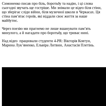
Симоненко писав про біль, боротьбу та надію, і ці слова
сьогодні звучать ще гостріше. Ми знімали це відео біля стіни,
що зберігає сліди війни, біля музичної школи в Черкасах. Ця
стіна пам’ятає героїв, які віддали своє життя за наше
майбутнє.
Через поезію ми прагнемо не лише вшанувати пам’ять
минулого, а й нагадати про боротьбу, що триває нині.
Над відео працювали студенти 4-PR: Вікторія Ковтун,
Марина Лукʼяненко, Ельвіра Литвин, Анастасія Плетінь.