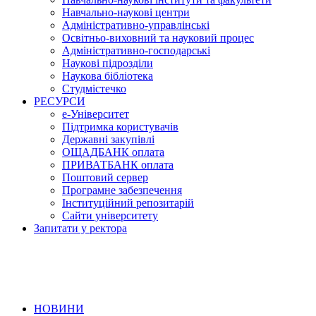
Навчально-наукові центри
Адміністративно-управлінські
Освітньо-виховний та науковий процес
Адміністративно-господарські
Наукові підрозділи
Наукова бібліотека
Студмістечко
РЕСУРСИ
е-Університет
Підтримка користувачів
Державні закупівлі
ОЩАДБАНК оплата
ПРИВАТБАНК оплата
Поштовий сервер
Програмне забезпечення
Інституційний репозитарій
Сайти університету
Запитати у ректора
НОВИНИ