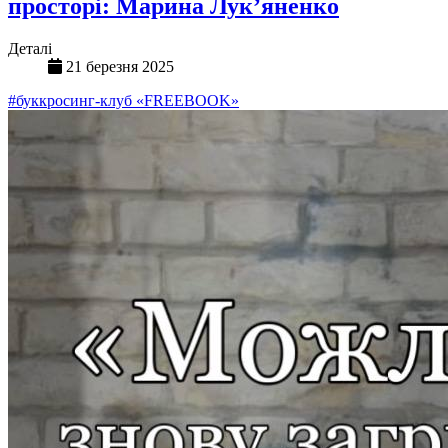
просторі: Марина Лук’яненко
Деталі
21 березня 2025
#буккросинг-клуб «FREEBOOK»