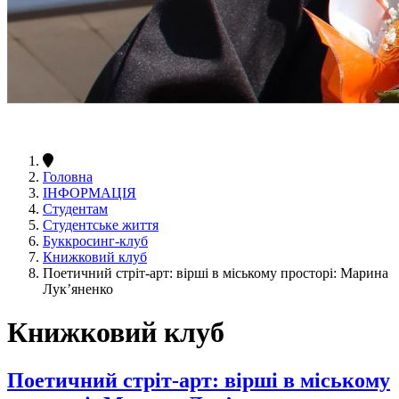
Головна
ІНФОРМАЦІЯ
Студентам
Студентське життя
Буккросинг-клуб
Книжковий клуб
Поетичний стріт-арт: вірші в міському просторі: Марина
Лук’яненко
Книжковий клуб
Поетичний стріт-арт: вірші в міському