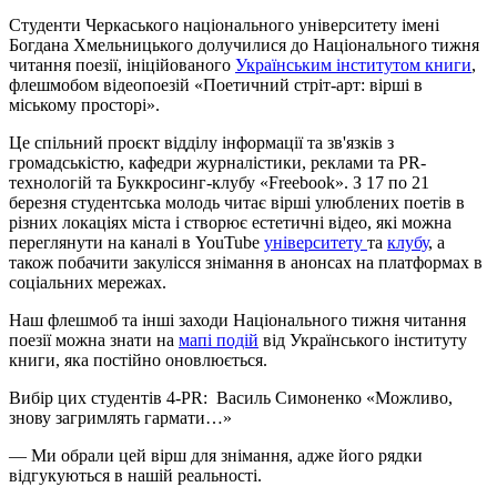
Студенти Черкаського національного університету імені
Богдана Хмельницького долучилися до Національного тижня
читання поезії, ініційованого
Українським інститутом книги
,
флешмобом відеопоезій «Поетичний стріт-арт: вірші в
міському просторі».
Це спільний проєкт відділу інформації та зв'язків з
громадськістю, кафедри журналістики, реклами та PR-
технологій та
Буккросинг-клубу
«Freebook». З 17 по 21
березня студентська молодь читає вірші улюблених поетів в
різних локаціях міста і створює естетичні відео, які можна
переглянути на каналі в YouTube
університету
та
клубу
, а
також побачити
закулісся
знімання в анонсах на платформах в
соціальних мережах.
Наш флешмоб та інші заходи Національного тижня читання
поезії можна знати на
мапі подій
від Українського інституту
книги, яка постійно оновлюється.
Вибір цих студентів 4-PR: Василь Симоненко «Можливо,
знову загримлять гармати…»
— Ми обрали цей вірш для знімання, адже його рядки
відгукуються в нашій реальності.