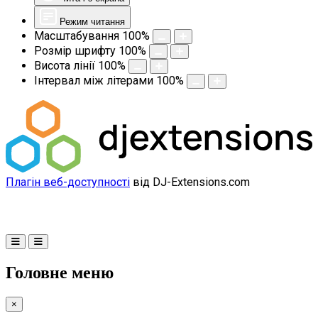
Режим читання
Масштабування
100
%
Розмір шрифту
100
%
Висота лінії
100
%
Інтервал між літерами
100
%
Плагін веб-доступності
від DJ-Extensions.com
Головне меню
×