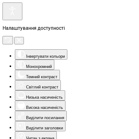
Налаштування доступності
Інвертувати кольори
Монохромний
Темний контраст
Світлий контраст
Низька насиченість
Висока насиченість
Виділити посилання
Виділити заголовки
Читач з екрана