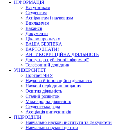
ІНФОРМАЦІЯ
Вступникам
Студентам
Аспірантам і науковцям
Викладачам
Вакансії
Документи
Цікаво про науку
ВАША БЕЗПЕКА
ВАРТО ЗНАТИ!
АНТИКОРУПЦІЙНА ДІЯЛЬНІСТЬ
Доступ до публічної інформації
Телефонний довідник
УНІВЕРСИТЕТ
Портрет ЧНУ
Наукова й інноваційна діяльність
Наукові періодичні видання
Освітня діяльність
Сталий розвиток
Міжнародна діяльність
Студентська рада
Асоціація випускників
ПІДРОЗДІЛИ
Навчально-наукові інститути та факультети
Навчально-наукові центри