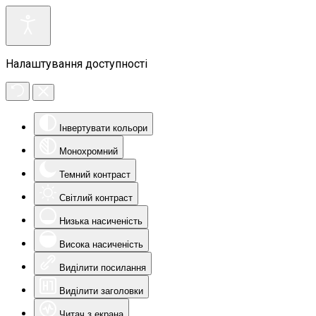
Налаштування доступності
Інвертувати кольори
Монохромний
Темний контраст
Світлий контраст
Низька насиченість
Висока насиченість
Виділити посилання
Виділити заголовки
Читач з екрана