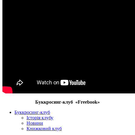
Буккросинг-клуб «Freebook»
Буккросинг-клуб
Історія клубу
Новини
Книжковий клуб