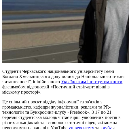
Студенти Черкаського національного університету імені
Богдана Хмельницького долучилися до Національного тижня
читання поезії, ініційованого
Українським інститутом книги
,
флешмобом відеопоезій «Поетичний стріт-арт: вірші в
міському просторі».
Це спільний проєкт відділу інформації та зв'язків з
громадськістю, кафедри журналістики, реклами та PR-
технологій та
Буккросинг-клубу
«Freebook». З 17 по 21
березня студентська молодь читає вірші улюблених поетів в
різних локаціях міста і створює естетичні відео, які можна
переглянути на каналі в YouTube
університету
та
клубу
, а