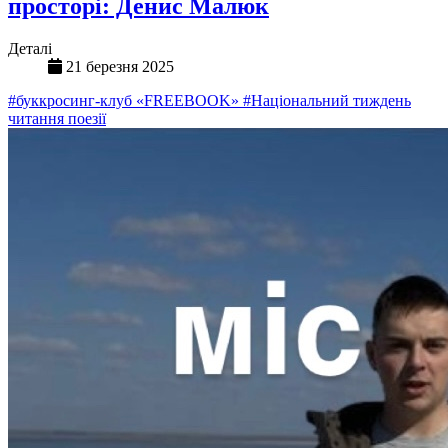
просторі: Денис Малюк
Деталі
21 березня 2025
#буккросинг-клуб «FREEBOOK»
#Національний тиждень
читання поезії