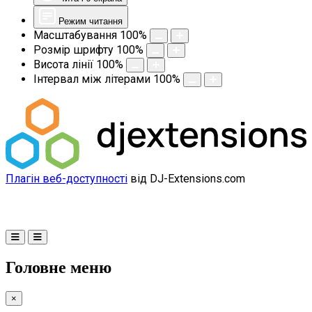
Режим читання
Масштабування
100
%
Розмір шрифту
100
%
Висота лінії
100
%
Інтервал між літерами
100
%
Плагін веб-доступності
від DJ-Extensions.com
Головне меню
×