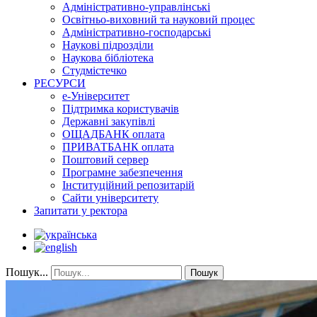
Адміністративно-управлінські
Освітньо-виховний та науковий процес
Адміністративно-господарські
Наукові підрозділи
Наукова бібліотека
Студмістечко
РЕСУРСИ
е-Університет
Підтримка користувачів
Державні закупівлі
ОЩАДБАНК оплата
ПРИВАТБАНК оплата
Поштовий сервер
Програмне забезпечення
Інституційний репозитарій
Сайти університету
Запитати у ректора
Пошук...
Пошук