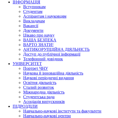
ІНФОРМАЦІЯ
Вступникам
Студентам
Аспірантам і науковцям
Викладачам
Вакансії
Документи
Цікаво про науку
ВАША БЕЗПЕКА
ВАРТО ЗНАТИ!
АНТИКОРУПЦІЙНА ДІЯЛЬНІСТЬ
Доступ до публічної інформації
Телефонний довідник
УНІВЕРСИТЕТ
Портрет ЧНУ
Наукова й інноваційна діяльність
Наукові періодичні видання
Освітня діяльність
Сталий розвиток
Міжнародна діяльність
Студентська рада
Асоціація випускників
ПІДРОЗДІЛИ
Навчально-наукові інститути та факультети
Навчально-наукові центри