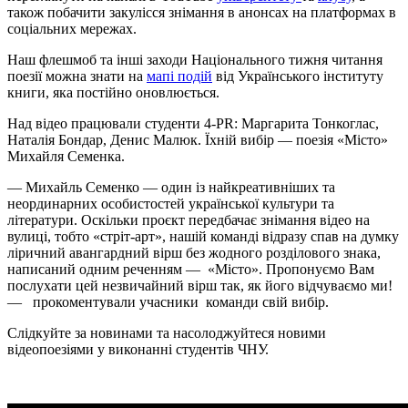
також побачити
закулісся
знімання в анонсах на платформах в
соціальних мережах.
Наш флешмоб та інші заходи Національного тижня читання
поезії можна знати на
мапі подій
від Українського інституту
книги, яка постійно оновлюється.
Над відео працювали студенти 4-PR: Маргарита Тонкоглас,
Наталія Бондар, Денис Малюк. Їхній вибір — поезія «Місто»
Михайля Семенка.
— Михайль Семенко — один із найкреативніших та
неординарних особистостей української культури та
літератури. Оскільки проєкт передбачає знімання відео на
вулиці, тобто «стріт-арт», нашій команді відразу спав на думку
ліричний авангардний вірш без жодного розділового знака,
написаний одним реченням — «Місто». Пропонуємо Вам
послухати цей незвичайний вірш так, як його відчуваємо ми!
— прокоментували учасники команди свій вибір.
Слідкуйте за новинами та насолоджуйтеся новими
відеопоезіями у виконанні студентів ЧНУ.