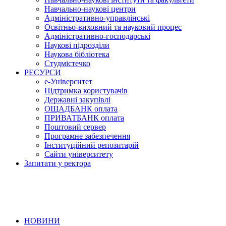
Навчально-наукові центри
Адміністративно-управлінські
Освітньо-виховний та науковий процес
Адміністративно-господарські
Наукові підрозділи
Наукова бібліотека
Студмістечко
РЕСУРСИ
е-Університет
Підтримка користувачів
Державні закупівлі
ОЩАДБАНК оплата
ПРИВАТБАНК оплата
Поштовий сервер
Програмне забезпечення
Інституційний репозитарій
Сайти університету
Запитати у ректора
НОВИНИ