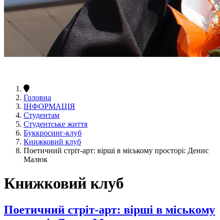
Головна
ІНФОРМАЦІЯ
Студентам
Студентське життя
Буккросинг-клуб
Книжковий клуб
Поетичний стріт-арт: вірші в міському просторі: Денис
Малюк
Книжковий клуб
Поетичний стріт-арт: вірші в міському