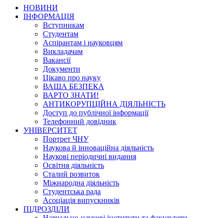
НОВИНИ
ІНФОРМАЦІЯ
Вступникам
Студентам
Аспірантам і науковцям
Викладачам
Вакансії
Документи
Цікаво про науку
ВАША БЕЗПЕКА
ВАРТО ЗНАТИ!
АНТИКОРУПЦІЙНА ДІЯЛЬНІСТЬ
Доступ до публічної інформації
Телефонний довідник
УНІВЕРСИТЕТ
Портрет ЧНУ
Наукова й інноваційна діяльність
Наукові періодичні видання
Освітня діяльність
Сталий розвиток
Міжнародна діяльність
Студентська рада
Асоціація випускників
ПІДРОЗДІЛИ
Навчально-наукові інститути та факультети