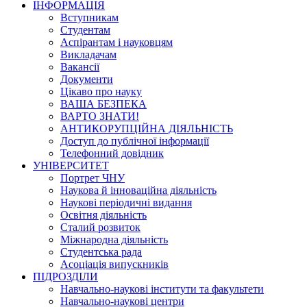
ІНФОРМАЦІЯ
Вступникам
Студентам
Аспірантам і науковцям
Викладачам
Вакансії
Документи
Цікаво про науку
ВАША БЕЗПЕКА
ВАРТО ЗНАТИ!
АНТИКОРУПЦІЙНА ДІЯЛЬНІСТЬ
Доступ до публічної інформації
Телефонний довідник
УНІВЕРСИТЕТ
Портрет ЧНУ
Наукова й інноваційна діяльність
Наукові періодичні видання
Освітня діяльність
Сталий розвиток
Міжнародна діяльність
Студентська рада
Асоціація випускників
ПІДРОЗДІЛИ
Навчально-наукові інститути та факультети
Навчально-наукові центри