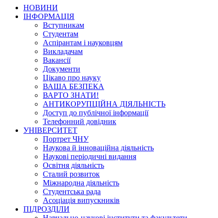
НОВИНИ
ІНФОРМАЦІЯ
Вступникам
Студентам
Аспірантам і науковцям
Викладачам
Вакансії
Документи
Цікаво про науку
ВАША БЕЗПЕКА
ВАРТО ЗНАТИ!
АНТИКОРУПЦІЙНА ДІЯЛЬНІСТЬ
Доступ до публічної інформації
Телефонний довідник
УНІВЕРСИТЕТ
Портрет ЧНУ
Наукова й інноваційна діяльність
Наукові періодичні видання
Освітня діяльність
Сталий розвиток
Міжнародна діяльність
Студентська рада
Асоціація випускників
ПІДРОЗДІЛИ
Навчально-наукові інститути та факультети