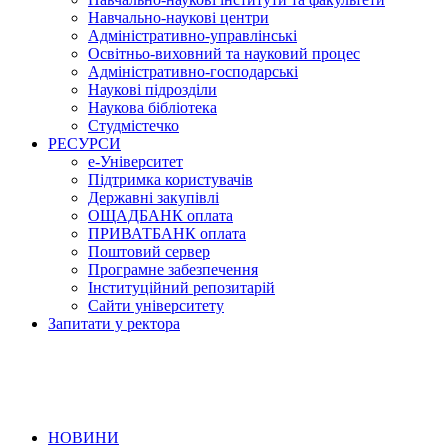
Навчально-наукові центри
Адміністративно-управлінські
Освітньо-виховний та науковий процес
Адміністративно-господарські
Наукові підрозділи
Наукова бібліотека
Студмістечко
РЕСУРСИ
е-Університет
Підтримка користувачів
Державні закупівлі
ОЩАДБАНК оплата
ПРИВАТБАНК оплата
Поштовий сервер
Програмне забезпечення
Інституційний репозитарій
Сайти університету
Запитати у ректора
НОВИНИ