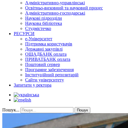
Адміністративно-управлінські
Освітньо-виховний та науковий процес
Адміністративно-господарські
Наукові підрозділи
Наукова бібліотека
Студмістечко
РЕСУРСИ
е-Університет
Підтримка користувачів
Державні закупівлі
ОЩАДБАНК оплата
ПРИВАТБАНК оплата
Поштовий сервер
Програмне забезпечення
Інституційний репозитарій
Сайти університету
Запитати у ректора
Пошук...
Пошук