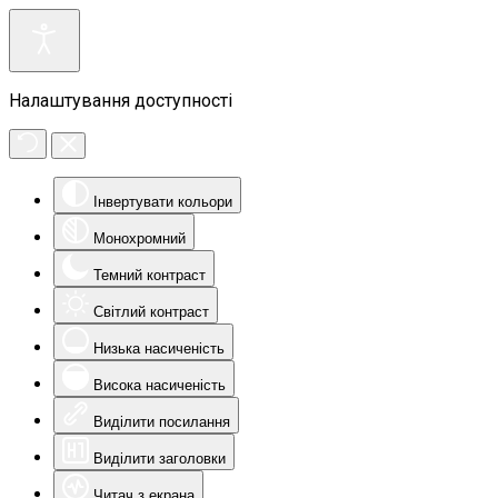
Налаштування доступності
Інвертувати кольори
Монохромний
Темний контраст
Світлий контраст
Низька насиченість
Висока насиченість
Виділити посилання
Виділити заголовки
Читач з екрана