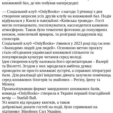
книжковий бал, де він побував напередодні:
— Соціальний клуб «OnlyBooks» з нагоди 3 річниці з дня
створення запросив усіх друзів клубу на книжковий бал. Подія
відбувалася у Києві в павільйоні «Київська троянда». Гості
могли потанцювати, поспілкуватися, насолодитися казковою
атмосферою. Також були тематичні фотозони до популярних
книжок, невеличкий ярмарок, та розіграші подарунків від
спонсорів.
Соціальний клуб «OnlyBooks» з'явився у 2023 році під гаслом:
«Знаходимо людей для людей». Основною метою проєкту
стало об'єднання української книжкової спільноти та
популяризація культури читання серед молоді.
Ідея створення клубу належала його організаторкам – Валерії
та Віолетті. Згодом у них зародилася амбітна думка:
проводити не просто книжкові зустрічі, а справжні літературні
бали. Для реалізації цієї ініціативи дівчата залучили помічниць
серед книжкових блогерів та знайомих – Регіну, Ірену та
Мілену.
Проаналізувавши формат закордонних книжкових балів,
команда «OnlyBooks» створила в Україні перший благодійний
вечір — Starfall Ball.
Усі кошти від продажу квитків, а також
добровільні
донати
гостей на події, були спрямовані на
підтримку Збройних Сил України.