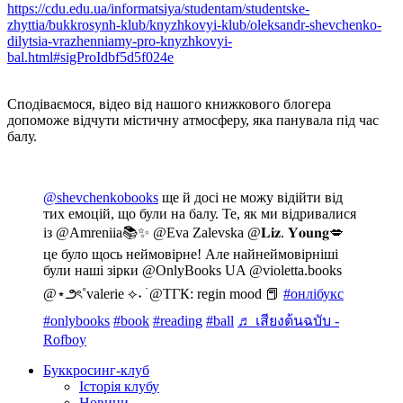
https://cdu.edu.ua/informatsiya/studentam/studentske-
zhyttia/bukkrosynh-klub/knyzhkovyi-klub/oleksandr-shevchenko-
dilytsia-vrazhenniamy-pro-knyzhkovyi-
bal.html#sigProIdbf5d5f024e
Сподіваємося, відео від нашого книжкового блогера
допоможе відчути містичну атмосферу, яка панувала під час
балу.
@shevchenkobooks
ще й досі не можу відійти від
тих емоцій, що були на балу. Те, як ми відривалися
із @Amreniia📚✨ @Eva Zalevska @𝐋𝐢𝐳. 𝐘𝐨𝐮𝐧𝐠💋
це було щось неймовірне! Але найнеймовірніші
були наші зірки @OnlyBooks UA @violetta.books
@⋆౨ৎ˚valerie ⟡˖ ࣪ @ТГК: regin mood 📕
#онлібукс
#onlybooks
#book
#reading
#ball
♬ เสียงต้นฉบับ -
Rofboy
Буккросинг-клуб
Історія клубу
Новини