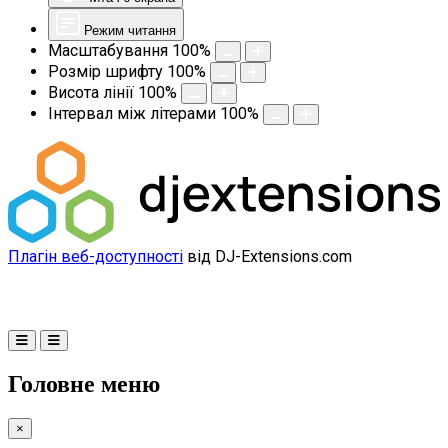
Режим читання
Масштабування
100
%
Розмір шрифту
100
%
Висота лінії
100
%
Інтервал між літерами
100
%
Плагін веб-доступності
від DJ-Extensions.com
Головне меню
×