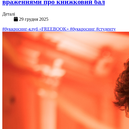
враженнями про книжковий бал
Деталі
29 грудня 2025
#буккросинг-клуб «FREEBOOK»
#буккросинг
#студенту