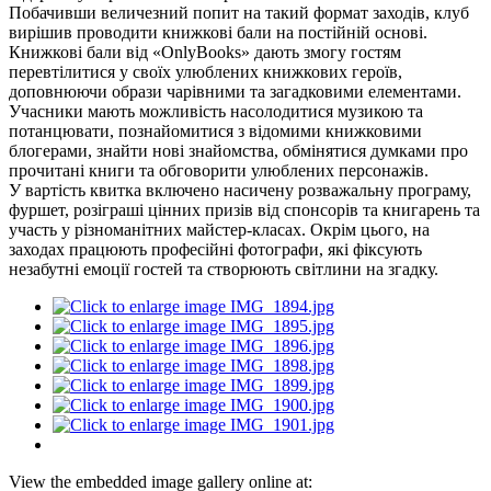
Побачивши величезний попит на такий формат заходів, клуб
вирішив проводити книжкові бали на постійній основі.
Книжкові бали від «OnlyBooks» дають змогу гостям
перевтілитися у своїх улюблених книжкових героїв,
доповнюючи образи чарівними та загадковими елементами.
Учасники мають можливість насолодитися музикою та
потанцювати, познайомитися з відомими книжковими
блогерами, знайти нові знайомства, обмінятися думками про
прочитані книги та обговорити улюблених персонажів.
У вартість квитка включено насичену розважальну програму,
фуршет, розіграші цінних призів від спонсорів та книгарень та
участь у різноманітних майстер-класах. Окрім цього, на
заходах працюють професійні фотографи, які фіксують
незабутні емоції гостей та створюють світлини на згадку.
View the embedded image gallery online at: