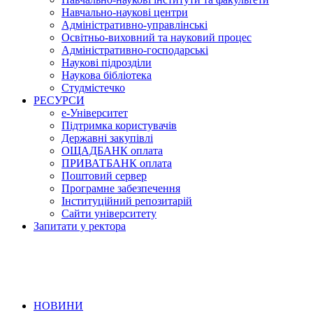
Навчально-наукові центри
Адміністративно-управлінські
Освітньо-виховний та науковий процес
Адміністративно-господарські
Наукові підрозділи
Наукова бібліотека
Студмістечко
РЕСУРСИ
е-Університет
Підтримка користувачів
Державні закупівлі
ОЩАДБАНК оплата
ПРИВАТБАНК оплата
Поштовий сервер
Програмне забезпечення
Інституційний репозитарій
Сайти університету
Запитати у ректора
НОВИНИ