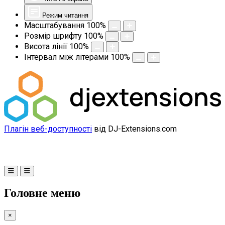
Режим читання
Масштабування
100
%
Розмір шрифту
100
%
Висота лінії
100
%
Інтервал між літерами
100
%
Плагін веб-доступності
від DJ-Extensions.com
Головне меню
×