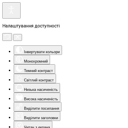
Налаштування доступності
Інвертувати кольори
Монохромний
Темний контраст
Світлий контраст
Низька насиченість
Висока насиченість
Виділити посилання
Виділити заголовки
Читач з екрана