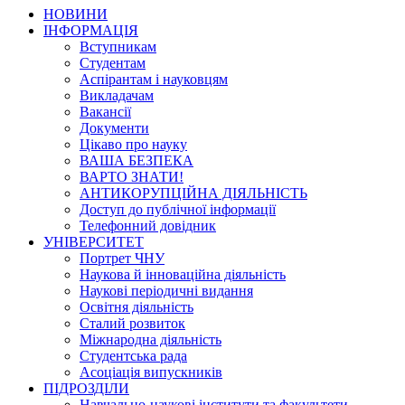
НОВИНИ
ІНФОРМАЦІЯ
Вступникам
Студентам
Аспірантам і науковцям
Викладачам
Вакансії
Документи
Цікаво про науку
ВАША БЕЗПЕКА
ВАРТО ЗНАТИ!
АНТИКОРУПЦІЙНА ДІЯЛЬНІСТЬ
Доступ до публічної інформації
Телефонний довідник
УНІВЕРСИТЕТ
Портрет ЧНУ
Наукова й інноваційна діяльність
Наукові періодичні видання
Освітня діяльність
Сталий розвиток
Міжнародна діяльність
Студентська рада
Асоціація випускників
ПІДРОЗДІЛИ
Навчально-наукові інститути та факультети