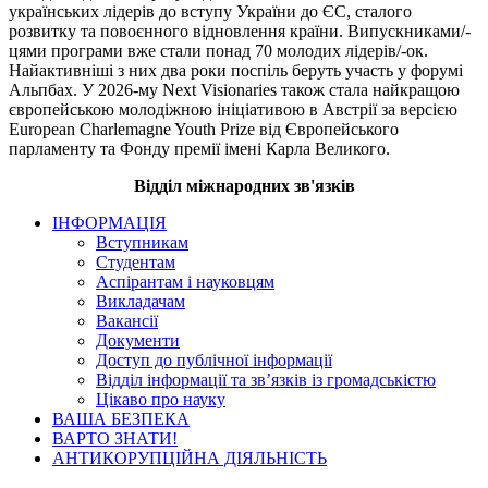
українських лідерів до вступу України до ЄС, сталого
розвитку та повоєнного відновлення країни. Випускниками/-
цями програми вже стали понад 70 молодих лідерів/-ок.
Найактивніші з них два роки поспіль беруть участь у форумі
Альпбах. У 2026-му Next Visionaries також стала найкращою
європейською молодіжною ініціативою в Австрії за версією
European Charlemagne Youth Prize від Європейського
парламенту та Фонду премії імені Карла Великого.
Відділ міжнародних зв'язків
ІНФОРМАЦІЯ
Вступникам
Студентам
Аспірантам і науковцям
Викладачам
Вакансії
Документи
Доступ до публічної інформації
Відділ інформації та зв’язків із громадськістю
Цікаво про науку
ВАША БЕЗПЕКА
ВАРТО ЗНАТИ!
АНТИКОРУПЦІЙНА ДІЯЛЬНІСТЬ