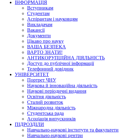
ІНФОРМАЦІЯ
Вступникам
Студентам
Аспірантам і науковцям
Викладачам
Вакансії
Документи
Цікаво про науку
ВАША БЕЗПЕКА
ВАРТО ЗНАТИ!
АНТИКОРУПЦІЙНА ДІЯЛЬНІСТЬ
Доступ до публічної інформації
Телефонний довідник
УНІВЕРСИТЕТ
Портрет ЧНУ
Наукова й інноваційна діяльність
Наукові періодичні видання
Освітня діяльність
Сталий розвиток
Міжнародна діяльність
Студентська рада
Асоціація випускників
ПІДРОЗДІЛИ
Навчально-наукові інститути та факультети
Навчально-наукові центри