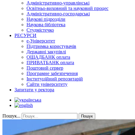
Адміністративно-управлінські
Освітньо-виховний та науковий процес
Адміністративно-господарські
Наукові підрозділи
Наукова бібліотека
Студмістечко
РЕСУРСИ
е-Університет
Підтримка користувачів
Державні закупівлі
ОЩАДБАНК оплата
ПРИВАТБАНК оплата
Поштовий сервер
Програмне забезпечення
Інституційний репозитарій
Сайти університету
Запитати у ректора
Пошук...
Пошук