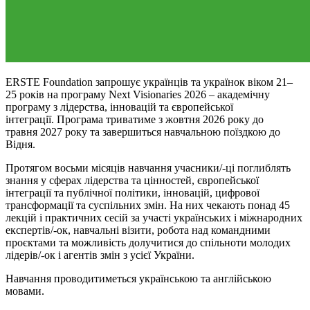
ERSTE Foundation запрошує українців та українок віком 21–
25 років на програму Next Visionaries 2026 – академічну
програму з лідерства, інновацій та європейської
інтеграції. Програма триватиме з жовтня 2026 року до
травня 2027 року та завершиться навчальною поїздкою до
Відня.
Протягом восьми місяців навчання учасники/-ці поглиблять
знання у сферах лідерства та цінностей, європейської
інтеграції та публічної політики, інновацій, цифрової
трансформації та суспільних змін. На них чекають понад 45
лекцій і практичних сесій за участі українських і міжнародних
експертів/-ок, навчальні візити, робота над командними
проєктами та можливість долучитися до спільноти молодих
лідерів/-ок і агентів змін з усієї України.
Навчання проводитиметься українською та англійською
мовами.