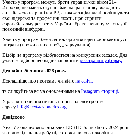
Участь у програмі можуть брати українці/-ки віком 21–
25 років, що мають ступінь бакалавра й вище, володіють
англійською на рівні від B2, а також зацікавлені поліпшувати
свої лідерські та професійні якості, щоб сприяти
європейському розвитку України і брати активну участь у її
повоєнній відбудові.
Участь у програмі безоплатна: організатори покривають усі
витрати (проживання, проїзд, харчування).
Відбір на програму відбувається на конкурсних засадах. Для
участі у відборі необхідно заповнити
реєстраційну форму.
Дедлайн: 26 липня 2026 року.
Докладніше про програму читайте
на сайті.
та слідкуйте за всіма оновленнями на
Instagram-сторінці.
У разі виникнення питань пишіть на електронну
адресу
info@next-visionaries.org
Довідково
Next Visionaries започаткована ERSTE Foundation у 2024 році
як відповідь на потребу підготовки нового покоління